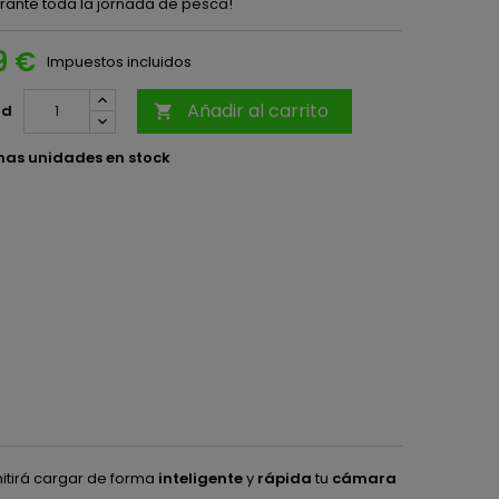
rante toda la jornada de pesca!
9 €
Impuestos incluidos
Añadir al carrito
ad

mas unidades en stock
itirá cargar de forma
inteligente
y
rápida
tu
cámara