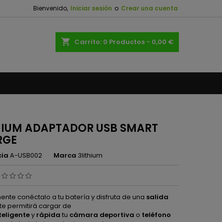
Bienvenido,
Iniciar sesión
o
Crear una cuenta
×
×
×
shopping_cart
Carrito:
0
Productos - 0,00 €
n
s
HIUM ADAPTADOR USB SMART
RGE
cia
A-USB002
Marca
3lithium
ente conéctalo a tu batería y disfruta de una
salida
te permitirá cargar de
teligente
y
rápida
tu
cámara deportiva
o
teléfono