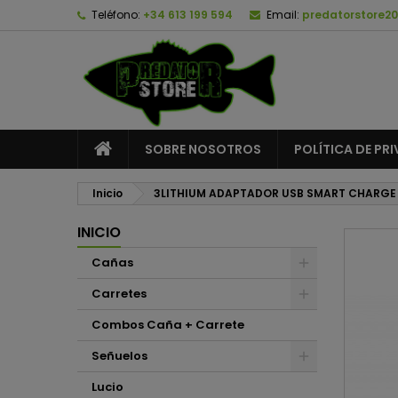
Teléfono:
+34 613 199 594
Email:
predatorstore2
A
C
I
add_circle_outline
De
No
SOBRE NOSOTROS
POLÍTICA DE PR
Inicio
3LITHIUM ADAPTADOR USB SMART CHARGE
INICIO
Cañas
Carretes
Combos Caña + Carrete
Señuelos
Lucio