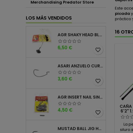
Merchandising Predator Store
Este acc
picada
LOS MÁS VENDIDOS
práctico 
16 OTR
AGR SHAKY HEAD BLACK 4PK
Precio
6,50 €
favorite_border
ASARI ANZUELO CURVO CAROLINA WORM
Precio
3,60 €
favorite_border
AGR INSERT NAIL SINKER
CAÑA 
Precio
4,50 €
6'2" 
favorite_border
La p
MUSTAD BALL JIG HEAD KEEPER
siluro