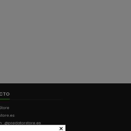
CTO
Store
store.es
m : @predatorstore.es
×
:
+34 613 199 594