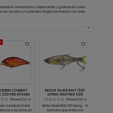
 siempre conectados, capturando y grabando cada
nte en acción y no pierdas ningún momento con este
<
>
o
favorite_border
favorite_border
GREEN COMBAT
MOLIX GLIDE BAIT 130F
OWNER
 320 PRE SPAWN
DYING WHITING 526
RING
YNAMITE 019
Review(s):
0
Review(s):
0
een Combat Crank
Molix Glide Bait 130 Dying – El
Las Owner
tencia y Alcance en
Señuelo que Imita a la
Wire s