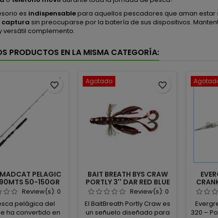
esorio es
indispensable
para aquellos pescadores que aman estar
y
captura
sin preocuparse por la batería de sus dispositivos. Mante
y versátil complemento.
OS PRODUCTOS EN LA MISMA CATEGORÍA:
Agotado
Agotad
favorite_border
favorite_border
MADCAT PELAGIC
BAIT BREATH BYS CRAW
EVER
1.90MTS 50-150GR
PORTLY 3'' DAR RED BLUE
CRANK
D
Review(s):
0
Review(s):
0
esca pelágica del
El BaitBreath Portly Craw es
Evergr
 se ha convertido en
un señuelo diseñado para
320 – Po