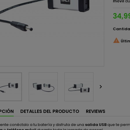
móvil
du
34,9
Cantid

Últi

PCIÓN
DETALLES DEL PRODUCTO
REVIEWS
nte conéctalo a tu batería y disfruta de una
salida USB
que te perm
va
o
teléfono móvil
durante toda la jornada de pesca!