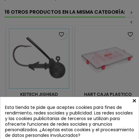
16 OTROS PRODUCTOS EN LA MISMA CATEGORÍA:
>
<
favorite_border
favorite_border
KEITECH JIGHEAD
HART CAJA PLASTICO
×
TUNGSTEN FOOTBALL JIG
ESTANCA 6300A
Review(s):
0
Review(s):
0
Esta tienda te pide que aceptes cookies para fines de
rendimiento, redes sociales y publicidad. Las redes sociales
El Keitech Super Football Jig
La Hart 6300A es una caja de
y las cookies publicitarias de terceros se utilizan para
Head redefine el concepto
plástico de alta calidad
ofrecerte funciones de redes sociales y anuncios
de jig de fondo con
diseñada específicamente
Precio
Precio
9,90 €
11,95 €
personalizados. ¿Aceptas estas cookies y el procesamiento
una cabeza compacta en
para organizar y proteger tus
de datos personales involucrados?
forma de balón de fútbol,
vinilos y cualquier tipo de
Añadir al carrito
Añadir al carrito

