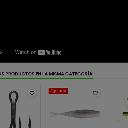
OS PRODUCTOS EN LA MISMA CATEGORÍA:
Agotado
favorite_border
favorite_border