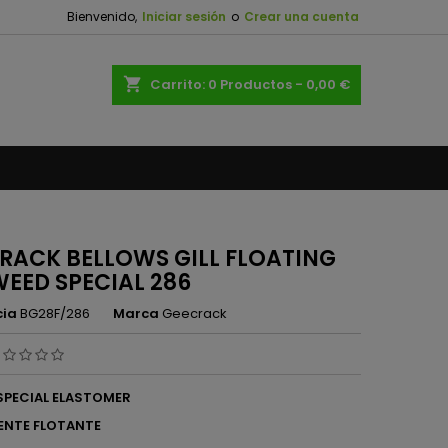
Bienvenido,
Iniciar sesión
o
Crear una cuenta
×
×
×
shopping_cart
Carrito:
0
Productos - 0,00 €
n
s
RACK BELLOWS GILL FLOATING
 WEED SPECIAL 286
cia
BG28F/286
Marca
Geecrack
ESPECIAL ELASTOMER
NTE FLOTANTE