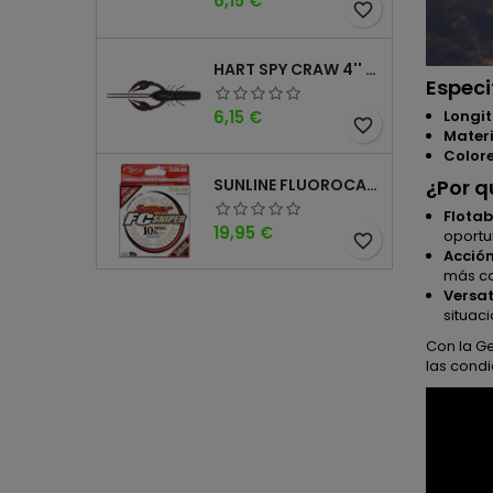
6,15 €
favorite_border
HART SPY CRAW 4'' PLUM EMERALD
Especi
Precio
6,15 €
Longit
favorite_border
Materi
Colore
SUNLINE FLUOROCARBONO 100% SUPER FC SNIPER 200 YD - 182 M
¿Por q
Flotab
Precio
19,95 €
oportu
favorite_border
Acción
más ca
Versat
situac
Con la Ge
las cond