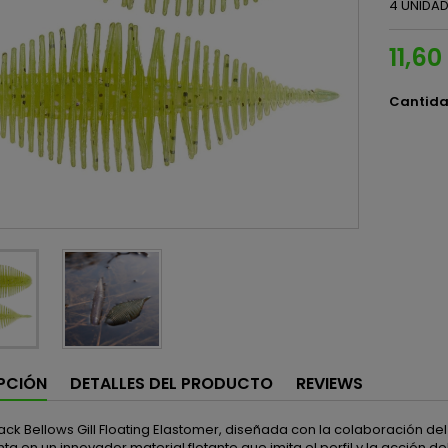
4 UNIDA
11,60
Cantid
PCIÓN
DETALLES DEL PRODUCTO
REVIEWS
ck Bellows Gill Floating Elastomer, diseñada con la colaboración de
ta en un innovador material flotante que imita el perfil y la acción 