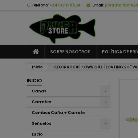
Teléfono:
+34 613 199 594
Email:
predatorstore2
A
C
I
add_circle_outline
De
No
SOBRE NOSOTROS
POLÍTICA DE PR
Inicio
GEECRACK BELLOWS GILL FLOATING 2.8'' WE
INICIO
Cañas
Carretes
Combos Caña + Carrete
Señuelos
Lucio