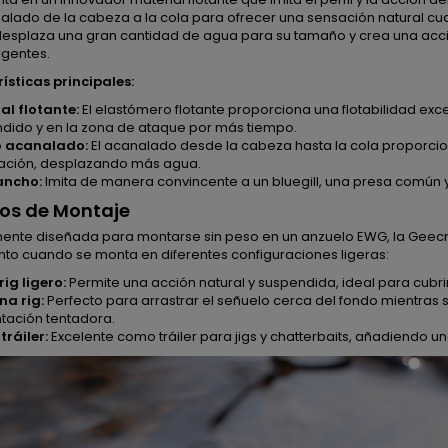
alado de la cabeza a la cola para ofrecer una sensación natural cu
 desplaza una gran cantidad de agua para su tamaño y crea una acci
igentes.
ísticas principales:
al flotante:
El elastómero flotante proporciona una flotabilidad ex
dido y en la zona de ataque por más tiempo.
o acanalado:
El acanalado desde la cabeza hasta la cola proporcio
ación, desplazando más agua.
 ancho:
Imita de manera convincente a un bluegill, una presa común y 
os de Montaje
mente diseñada para montarse sin peso en un anzuelo EWG, la Geecra
nto cuando se monta en diferentes configuraciones ligeras:
rig ligero:
Permite una acción natural y suspendida, ideal para cubri
na rig:
Perfecto para arrastrar el señuelo cerca del fondo mientras 
tación tentadora.
ráiler:
Excelente como tráiler para jigs y chatterbaits, añadiendo una