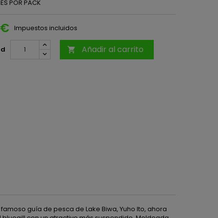
DES POR PACK
 €
Impuestos incluidos
Añadir al carrito
ad

l famoso guía de pesca de Lake Biwa, Yuho Ito, ahora
del bluegill con un atractivo más suspendido. Moldeada