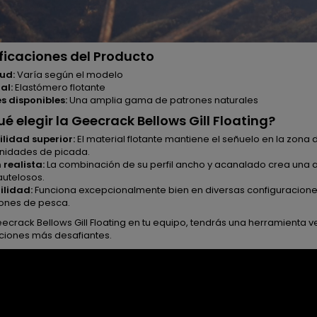
ficaciones del Producto
ud:
Varía según el modelo
al:
Elastómero flotante
s disponibles:
Una amplia gama de patrones naturales
ué elegir la Geecrack Bellows Gill Floating?
ilidad superior:
El material flotante mantiene el señuelo en la zon
nidades de picada.
 realista:
La combinación de su perfil ancho y acanalado crea una 
utelosos.
ilidad:
Funciona excepcionalmente bien en diversas configuraciones
iones de pesca.
ecrack Bellows Gill Floating en tu equipo, tendrás una herramienta ver
iciones más desafiantes.