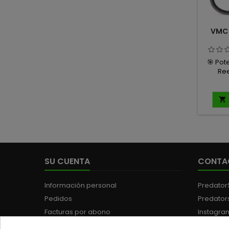
VMC 
🎯 Pot
Ree
rend
señuel
BN son 

espec
pesca d
dond
clava
ext
SU CUENTA
CONTA
🔩 Fa
Vanad
⚔️ Dis
Información personal
Predator
a
Pedidos
Predator
🎣 Rep
Facturas por abono
Instagra
Direcciones
Teléfono