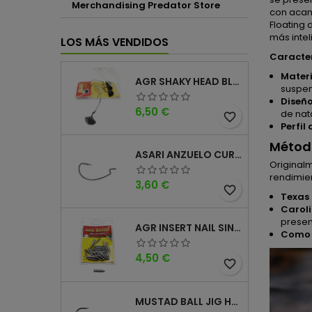
Merchandising Predator Store
con acan
Floating
más intel
LOS MÁS VENDIDOS
Caracter
Materi
AGR SHAKY HEAD BLACK 4PK
suspen
Diseñ
Precio
6,50 €
de nat
favorite_border
Perfil
Métod
ASARI ANZUELO CURVO CAROLINA WORM
Original
rendimie
Precio
3,60 €
favorite_border
Texas 
Caroli
presen
AGR INSERT NAIL SINKER
Como t
Precio
4,50 €
favorite_border
MUSTAD BALL JIG HEAD KEEPER