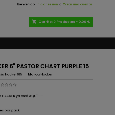
Bienvenido,
Iniciar sesión
o
Crear una cuenta
×
×
×
shopping_cart
Carrito:
0
Productos - 0,00 €
n
s
ER 6'' PASTOR CHART PURPLE 15
cia
hacker615
Marca
Hacker
o HACKER ya está AQUÍ!!!!!
es por pack