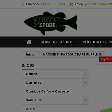
Teléfono:
+34 613 199 594
Email:
predatorstore2
A
C
I
add_circle_outline
De
No
SOBRE NOSOTROS
POLÍTICA DE PR
Inicio
HACKER 6'' PASTOR CHART PURPLE 15
Agota
INICIO
Cañas
Carretes
Combos Caña + Carrete
Señuelos
Lucio