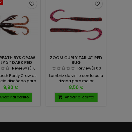
o
Agotad
favorite_border
favorite_border
BREATH BYS CRAW
ZOOM CURLY TAIL 4'' RED
HISPAN
LY 3'' DARK RED
BUG
1
Review(s):
0
Review(s):
0
reath Portly Craw es
Lombriz de vinilo con la cola
Caracter
elo diseñado para
rizada para mejor
Medida: 
r a los bass más
movimiento en cualquier
(
Precio
Precio
9,90 €
8,50 €
les, combinando un
técnica. Medida: 4"
Acció
o voluminoso con
Cantidad: 20 unidades
capaci
Añadir al carrito
Añadir al carrito
A


es minuciosos que
según
 una presentación
recu
ible. 7 UNIDADES POR
Distanci
PACK
y equ
alc
distanc