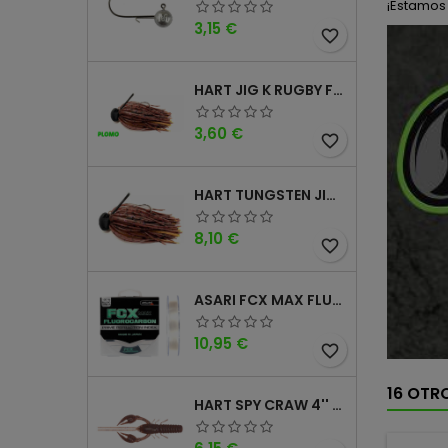
¡Estamos
Precio
3,15 €
favorite_border
HART JIG K RUGBY FOOTBALL DM
Precio
3,60 €
favorite_border
HART TUNGSTEN JIG T FOOTBALL DM
Precio
8,10 €
favorite_border
ASARI FCX MAX FLUOROCARBONO 100% 100MTS
Precio
10,95 €
favorite_border
16 OTR
HART SPY CRAW 4'' CINNAMON PURPLE
Precio