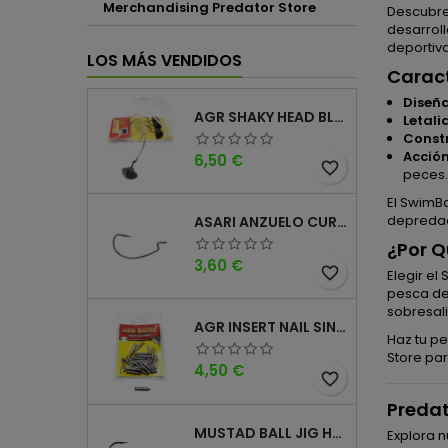
Merchandising Predator Store
Descubre
desarroll
deportiva
LOS MÁS VENDIDOS
Caract
Diseña
AGR SHAKY HEAD BLACK 4PK
Letal
Constr
Acción
Precio
6,50 €
favorite_border
peces.
El SwimBa
depredado
ASARI ANZUELO CURVO CAROLINA WORM
¿Por Q
Precio
3,60 €
favorite_border
Elegir el
pesca de
sobresal
AGR INSERT NAIL SINKER
Haz tu pe
Store par
Precio
4,50 €
favorite_border
Predat
MUSTAD BALL JIG HEAD KEEPER
Explora n