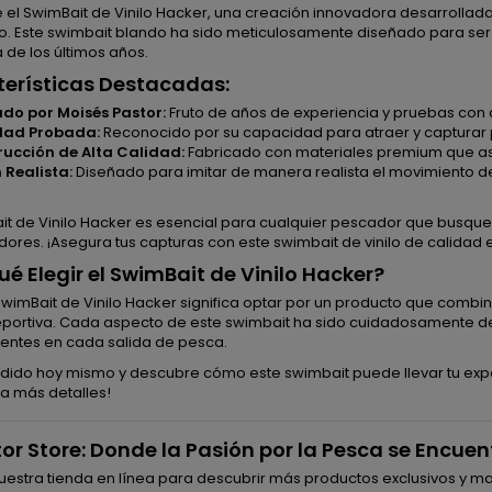
 el SwimBait de Vinilo Hacker, una creación innovadora desarrollad
o. Este swimbait blando ha sido meticulosamente diseñado para ser 
 de los últimos años.
erísticas Destacadas:
do por Moisés Pastor:
Fruto de años de experiencia y pruebas con di
idad Probada:
Reconocido por su capacidad para atraer y captura
ucción de Alta Calidad:
Fabricado con materiales premium que ase
 Realista:
Diseñado para imitar de manera realista el movimiento d
it de Vinilo Hacker es esencial para cualquier pescador que busque
res. ¡Asegura tus capturas con este swimbait de vinilo de calidad 
ué Elegir el SwimBait de Vinilo Hacker?
 SwimBait de Vinilo Hacker significa optar por un producto que comb
portiva. Cada aspecto de este swimbait ha sido cuidadosamente de
ientes en cada salida de pesca.
dido hoy mismo y descubre cómo este swimbait puede llevar tu experi
a más detalles!
or Store: Donde la Pasión por la Pesca se Encuen
uestra tienda en línea para descubrir más productos exclusivos y m