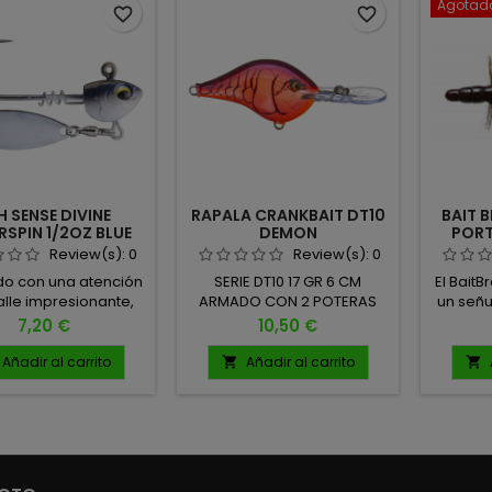
Agotad
favorite_border
favorite_border
H SENSE DIVINE
RAPALA CRANKBAIT DT10
BAIT 
SPIN 1/2OZ BLUE
DEMON
PORT
ACK HERRING
Review(s):
0
Review(s):
0
do con una atención
SERIE DT10 17 GR 6 CM
El BaitB
alle impresionante,
ARMADO CON 2 POTERAS
un señu
ine Underspin de 6th
VMC
atrae
Precio
Precio
7,20 €
10,50 €
es una herramienta
difíci
l para tentar a los
cuerp
Añadir al carrito
Añadir al carrito


redadores más
detall
tes. Este jig armado
crean
a giratoria combina
irresist
or del realismo con
ncionalidad pensada
ar y rendir. 1/2 OZ -