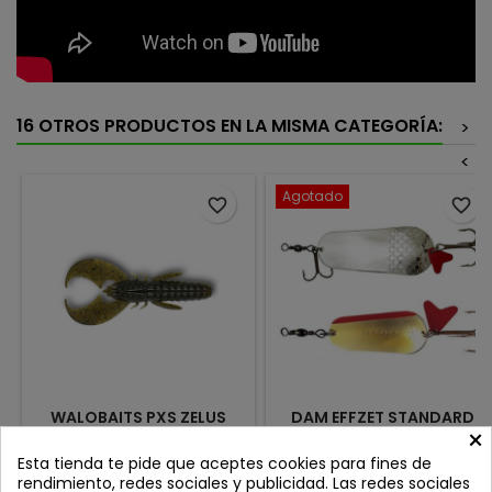
16 OTROS PRODUCTOS EN LA MISMA CATEGORÍA:
>
<
Agotado
favorite_border
favorite_border
WALOBAITS PXS ZELUS
DAM EFFZET STANDARD
×
CRAW 2.0 3'' GREEN
SPOON 8CM 45GR
PUMPKIN
SILVER/GOLD
Review(s):
0
Review(s):
0
Esta tienda te pide que aceptes cookies para fines de
rendimiento, redes sociales y publicidad. Las redes sociales
El Zelus Craw 2.0 de
Los señuelos