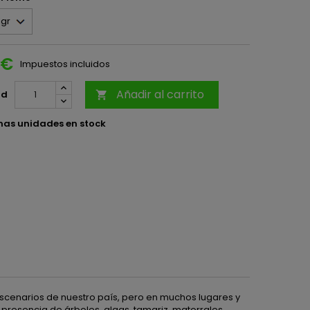
 €
Impuestos incluidos
Añadir al carrito
ad

mas unidades en stock
 escenarios de nuestro país, pero en muchos lugares y
presencia de árboles, algas, tamariz, matorrales, ...