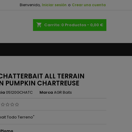
Bienvenido,
Iniciar sesión
o
Crear una cuenta
×
×
×
shopping_cart
Carrito:
0
Productos - 0,00 €
n
s
CHATTERBAIT ALL TERRAIN
N PUMPKIN CHARTREUSE
cia
05120GCHATC
Marca
AGR Baits
bait Todo Terreno"
l Plomo