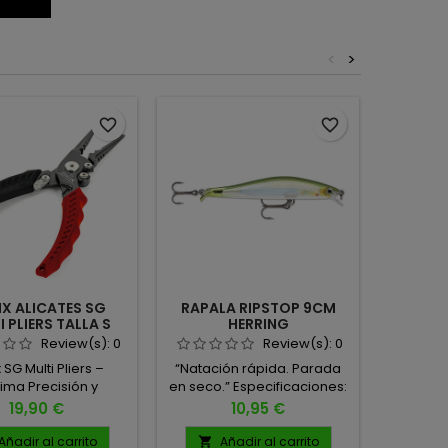
<
>
favorite_border
favorite_border
X ALICATES SG
RAPALA RIPSTOP 9CM
BKK 
 PLIERS TALLA S
HERRING
BLACK RED
Review(s):
0
Review(s):
0
 SG Multi Pliers –
“Natación rápida. Parada
BKK 
ima Precisión y
en seco.” Especificaciones:
sujeción
bilidad para el
● Profundidad: 0.9 - 1.2 m ●
afilado i
Precio
Precio
19,90 €
10,95 €
dor Técnico La SG
Tamaño cuerpo: 9 cm ●
10 UNID
iers de Molix es una
Peso: 7 g ● Anzuelos: Nº 6
TALLA 2
Añadir al carrito
Añadir al carrito
A

