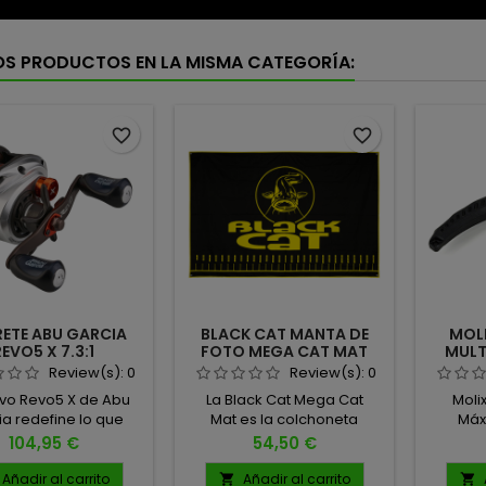
OS PRODUCTOS EN LA MISMA CATEGORÍA:
favorite_border
favorite_border
ETE ABU GARCIA
BLACK CAT MANTA DE
MOLI
REVO5 X 7.3:1
FOTO MEGA CAT MAT
MULTI
Review(s):
0
Review(s):
0
evo Revo5 X de Abu
La Black Cat Mega Cat
Molix
a redefine lo que
Mat es la colchoneta
Máx
fica pescar con un
definitiva para pescadores
Dura
Precio
Precio
104,95 €
54,50 €
e baitcaster de alto
de siluro que
Pesca
miento. Rediseñado
buscan máxima protección
Multi Pl
Añadir al carrito
Añadir al carrito

