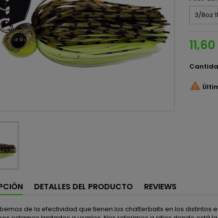
11,60
Cantid

Últi
PCIÓN
DETALLES DEL PRODUCTO
REVIEWS
emos de la efectividad que tienen los chatterbaits en los distintos
es estamos limitados a usarlos. Nos referimos a sitios donde está la 