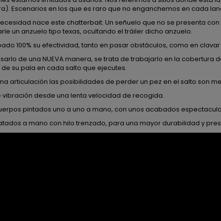
a). Escenarios en los que es raro que no enganchemos en cada lance
ecesidad nace este chatterbait. Un señuelo que no se presenta con a
rle un anzuelo tipo texas, ocultando el tráiler dicho anzuelo.
do 100% su efectividad, tanto en pasar obstáculos, como en clavar
sarlo de una NUEVA manera, se trata de trabajarlo en la cobertura de
 de su pala en cada salto que ejecutes.
una articulación las posibilidades de perder un pez en el salto son m
e vibración desde una lenta velocidad de recogida.
cuerpos pintados uno a uno a mano, con unos acabados espectacula
atados a mano con hilo trenzado, para una mayor durabilidad y pres