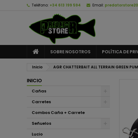
Teléfono:
+34 613 199 594
Email:
predatorstore2
A
C
I
add_circle_outline
De
No
SOBRE NOSOTROS
POLÍTICA DE PR
Inicio
AGR CHATTERBAIT ALL TERRAIN GREEN PU
INICIO
Cañas
Carretes
Combos Caña + Carrete
Señuelos
Lucio