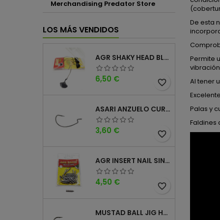
Merchandising Predator Store
(cobertur
De esta n
LOS MÁS VENDIDOS
incorpora
Comproba
AGR SHAKY HEAD BLACK 4PK
Permite u
vibración
Precio
6,50 €
Al tener 
favorite_border
Excelent
Palas y 
ASARI ANZUELO CURVO CAROLINA WORM
Faldines 
Precio
3,60 €
favorite_border
AGR INSERT NAIL SINKER
Precio
4,50 €
favorite_border
MUSTAD BALL JIG HEAD KEEPER