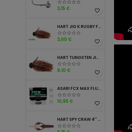
Precio
3,15 €
favorite_border
HART JIG K RUGBY FOOTBALL DM
Precio
3,60 €
favorite_border
HART TUNGSTEN JIG T FOOTBALL DM
Precio
8,10 €
favorite_border
ASARI FCX MAX FLUOROCARBONO 100% 100MTS
Precio
10,95 €
favorite_border
HART SPY CRAW 4'' CINNAMON PURPLE
Precio