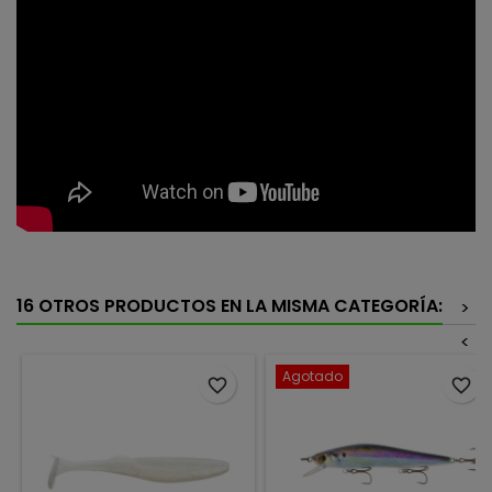
16 OTROS PRODUCTOS EN LA MISMA CATEGORÍA:
>
<
Agotado
favorite_border
favorite_border