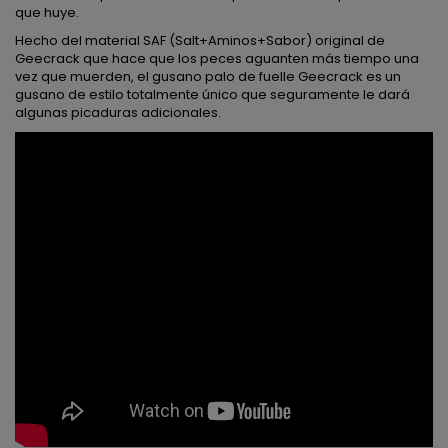
que huye.
Hecho del material SAF (Salt+Aminos+Sabor) original de
Geecrack que hace que los peces aguanten más tiempo una
vez que muerden, el gusano palo de fuelle Geecrack es un
gusano de estilo totalmente único que seguramente le dará
algunas picaduras adicionales.