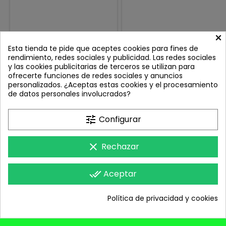
×
RAPALA CRUSHCITY THE
6TH PROVOKE 106X LIVE
Esta tienda te pide que aceptes cookies para fines de
KICKMAN 4'' PEARL WHITE
GIZZARD FLASH
rendimiento, redes sociales y publicidad. Las redes sociales
PW
Review(s):
0
Review(s):
0
y las cookies publicitarias de terceros se utilizan para
ofrecerte funciones de redes sociales y anuncios
10 CM 7 UNIDADES POR PACK
El Provoke 106S Silent
personalizados. ¿Aceptas estas cookies y el procesamiento
Jerkbait ha sido diseñado
de datos personales involucrados?
con una pala cónica
Precio
Precio
7,95 €
20,95 €
única que genera un
movimiento agresivo y
Añadir al carrito
Añadir al carrito


tune
Configurar
extremadamente reactivo
con cada toque de caña.
Cada twitch produce
clear
Rechazar
un darting
action espectacular,
imitando a la perfección a un

SU CUENTA
done_all
Aceptar
pez presa herido y
despertando el instinto

depredador incluso de los
CONTACTO
Política de privacidad y cookies
peces más desconfiados.
TAMAÑO 106MM 14 GRAMOS...