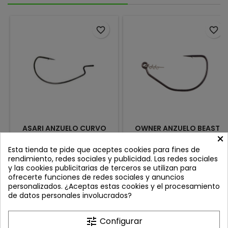
solución para los
pescadores que buscan una
combinación perfecta de
favorite_border
favorite_border
acción, vibración y
versatilidad. 1/2OZ - 14GRS
ASARI ANZUELO CURVO
OWNER ANZUELO BEAST
×
CAROLINA WORM
CURVO CON MUELLE
Review(s):
0
Review(s):
0
Esta tienda te pide que aceptes cookies para fines de
rendimiento, redes sociales y publicidad. Las redes sociales
Anzuelo Curvo Asari Carolina
8/0 2 UNIDADES 6/0 3
y las cookies publicitarias de terceros se utilizan para
Worm (Pack 10
UNIDADES 4/0 4 UNIDADES
ofrecerte funciones de redes sociales y anuncios
uds.)Los anzuelos curvos
Precio
Precio
3,60 €
8,70 €
personalizados. ¿Aceptas estas cookies y el procesamiento
Asari Carolina Worm están
de datos personales involucrados?
diseñados especialmente
Añadir al carrito
Añadir al carrito


para la pesca con vinilos,
ofreciendo una clavada
tune
Configurar
segura y natural. Son ideales