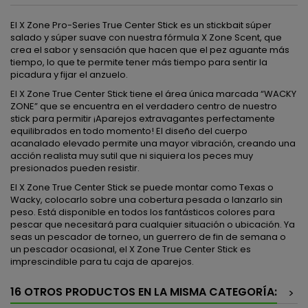
El X Zone Pro-Series True Center Stick es un stickbait súper
salado y súper suave con nuestra fórmula X Zone Scent, que
crea el sabor y sensación que hacen que el pez aguante más
tiempo, lo que te permite tener más tiempo para sentir la
picadura y fijar el anzuelo.
El X Zone True Center Stick tiene el área única marcada “WACKY
ZONE” que se encuentra en el verdadero centro de nuestro
stick para permitir ¡Aparejos extravagantes perfectamente
equilibrados en todo momento! El diseño del cuerpo
acanalado elevado permite una mayor vibración, creando una
acción realista muy sutil que ni siquiera los peces muy
presionados pueden resistir.
El X Zone True Center Stick se puede montar como Texas o
Wacky, colocarlo sobre una cobertura pesada o lanzarlo sin
peso. Está disponible en todos los fantásticos colores para
pescar que necesitará para cualquier situación o ubicación. Ya
seas un pescador de torneo, un guerrero de fin de semana o
un pescador ocasional, el X Zone True Center Stick es
imprescindible para tu caja de aparejos.
16 OTROS PRODUCTOS EN LA MISMA CATEGORÍA:
>