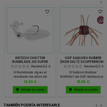
<
favorite_border
favorite_border
KEITECH CHATTER
OSP SAIKORO RUBBER
RUMBLADE JIG SUPER
(NON SALT) SCUPPERNONG
WHITE 010
SR09
Review(s):
0
Review(s):
0
El Rumblade Jig es el
El Saikoro Rubber
resultado de años de
NONSALT de OSP destaca por
investigación y desarrollo,
su diseño cuadrado,
Precio
Precio
14,50 €
18,95 €
comenzando con una
perfecto para atraer tanto a
propuesta de Keitech U.S.A..
basses que se alimentan de
Añadir al carrito
Añadir al carrito


"Muchos pescadores utilizan
insectos y camarones como
nuestros vinilos como trailers
a aquellos que buscan
para chatterbaits''. Este
peces pasto. 12 MM 1.7 GRS 4
TAMBIÉN PODRÍA INTERESARLE
<
>
bladed jig es una auténtica
UNIDADES POR PACK