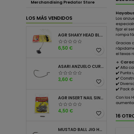
Merchandising Predator Store
Hayabus
LOS MÁS VENDIDOS
Los anzue
especial
fijar el 
rompa fác
AGR SHAKY HEAD BLACK 4PK
Gracias 
Precio
6,50 €
rápidame
favorite_border
el texas 
🔹
Caract
ASARI ANZUELO CURVO CAROLINA WORM
✔️ Alta c
✔️ Punta 
✔️ Const
Precio
3,60 €
favorite_border
✔️ Diver
✔️ Pack 
Con los 
AGR INSERT NAIL SINKER
aumentar
Precio
4,50 €
favorite_border
16 OTR
MUSTAD BALL JIG HEAD KEEPER