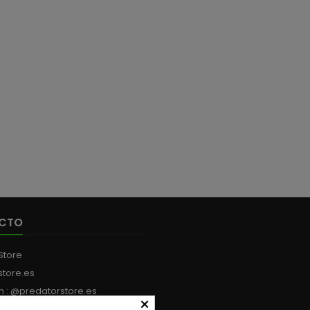
grandes
innovación de Geecrack en
que 
dadores: aquí hay
sus procesos de
inclus
o vivo. 📐 DATOS
producción. 1'' 4 UNIDADES
sutiles y
OS Longitud: 125 mm
POR PACK
de f
Peso del...
natu
CTO
Store
store.es
m : @predatorstore.es
×
:
+34 613 199 594