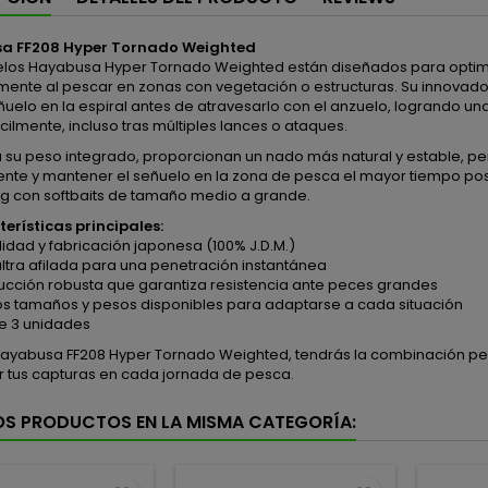
a FF208 Hyper Tornado Weighted
los Hayabusa Hyper Tornado Weighted están diseñados para optimizar
mente al pescar en zonas con vegetación o estructuras. Su innovado
señuelo en la espiral antes de atravesarlo con el anzuelo, logrando una
ilmente, incluso tras múltiples lances o ataques.
a su peso integrado, proporcionan un nado más natural y estable, p
nte y mantener el señuelo en la zona de pesca el mayor tiempo posi
rig con softbaits de tamaño medio a grande.
erísticas principales:
alidad y fabricación japonesa (100% J.D.M.)
ultra afilada para una penetración instantánea
rucción robusta que garantiza resistencia ante peces grandes
sos tamaños y pesos disponibles para adaptarse a cada situación
de 3 unidades
Hayabusa FF208 Hyper Tornado Weighted, tendrás la combinación perf
 tus capturas en cada jornada de pesca.
OS PRODUCTOS EN LA MISMA CATEGORÍA: