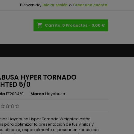
Bienvenido,
Iniciar sesión
o
Crear una cuenta
×
×
×
shopping_cart
Carrito:
0
Productos - 0,00 €
n
s
BUSA HYPER TORNADO
HTED 5/0
cia
FF2084/0
Marca
Hayabusa
elos Hayabusa Hyper Tornado Weighted están
 para optimizar la presentación de tus vinilos y
su eficacia, especialmente al pescar en zonas con