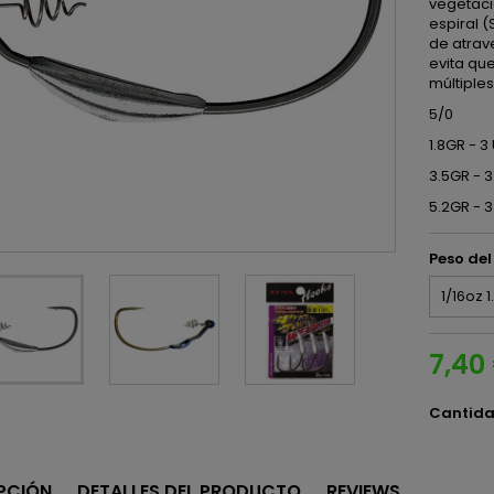
vegetaci
espiral (
de atrav
evita que
múltiple
5/0
1.8GR - 
3.5GR - 
5.2GR - 
Peso de
7,40
Cantid
PCIÓN
DETALLES DEL PRODUCTO
REVIEWS