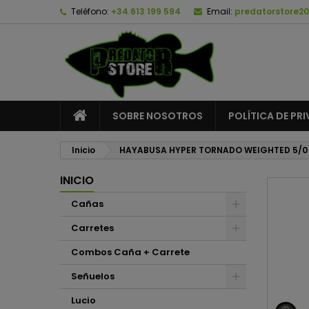
Teléfono:
+34 613 199 594
Email:
predatorstore2
A
C
I
add_circle_outline
De
No
SOBRE NOSOTROS
POLÍTICA DE PR
Inicio
HAYABUSA HYPER TORNADO WEIGHTED 5/0
INICIO
Cañas
Carretes
Combos Caña + Carrete
Señuelos
Lucio