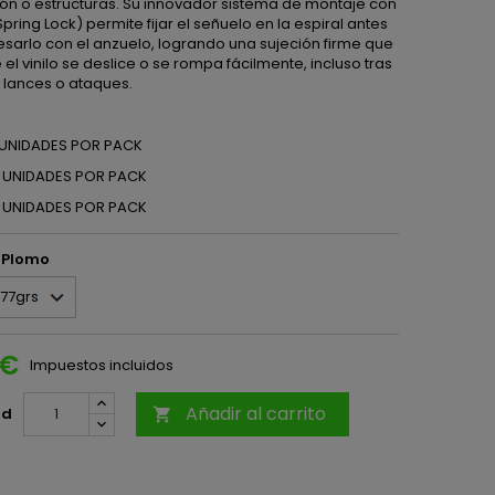
ón o estructuras. Su innovador sistema de montaje con
Spring Lock) permite fijar el señuelo en la espiral antes
esarlo con el anzuelo, logrando una sujeción firme que
 el vinilo se deslice o se rompa fácilmente, incluso tras
s lances o ataques.
3 UNIDADES POR PACK
3 UNIDADES POR PACK
3 UNIDADES POR PACK
l Plomo
 €
Impuestos incluidos
Añadir al carrito
ad
