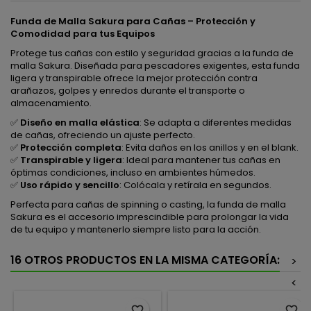
Funda de Malla Sakura para Cañas – Protección y
Comodidad para tus Equipos
Protege tus cañas con estilo y seguridad gracias a la funda de
malla Sakura. Diseñada para pescadores exigentes, esta funda
ligera y transpirable ofrece la mejor protección contra
arañazos, golpes y enredos durante el transporte o
almacenamiento.
✅
Diseño en malla elástica
: Se adapta a diferentes medidas
de cañas, ofreciendo un ajuste perfecto.
✅
Protección completa
: Evita daños en los anillos y en el blank.
✅
Transpirable y ligera
: Ideal para mantener tus cañas en
óptimas condiciones, incluso en ambientes húmedos.
✅
Uso rápido y sencillo
: Colócala y retírala en segundos.
Perfecta para cañas de spinning o casting, la funda de malla
Sakura es el accesorio imprescindible para prolongar la vida
de tu equipo y mantenerlo siempre listo para la acción.
16 OTROS PRODUCTOS EN LA MISMA CATEGORÍA:
>
<
favorite_border
favorite_border