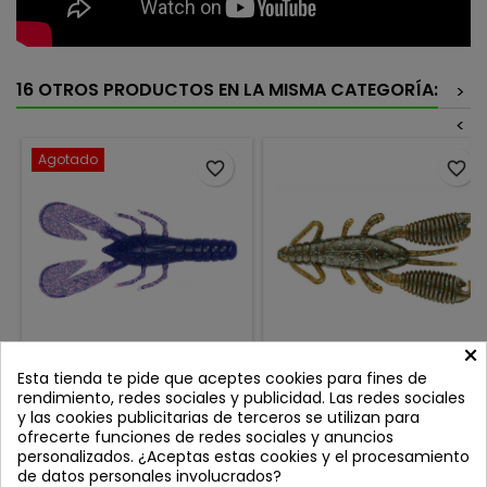
16 OTROS PRODUCTOS EN LA MISMA CATEGORÍA:
>
<
Agotado
favorite_border
favorite_border
×
AGR LETHAL CRAW
REINS RING CRAW 3'' GREEN
Esta tienda te pide que aceptes cookies para fines de
JUNEBUG BLUE FLAKE
PUMPKIN BLUE 005
rendimiento, redes sociales y publicidad. Las redes sociales
Review(s):
0
Review(s):
0
y las cookies publicitarias de terceros se utilizan para
ofrecerte funciones de redes sociales y anuncios
“Tu cangrejo de confianza” 8
3'' 8.8 CM Cada bolsa
personalizados. ¿Aceptas estas cookies y el procesamiento
unidades por blister.
contiene 6 unidades.
de datos personales involucrados?
Precio
Precio