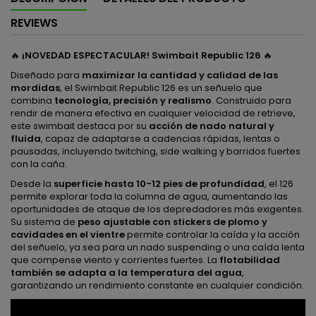
REVIEWS
🔥
¡NOVEDAD ESPECTACULAR! Swimbait Republic 126
🔥
Diseñado para
maximizar la cantidad y calidad de las
mordidas
, el Swimbait Republic 126 es un señuelo que
combina
tecnología, precisión y realismo
. Construido para
rendir de manera efectiva en cualquier velocidad de retrieve,
este swimbait destaca por su
acción de nado natural y
fluida
, capaz de adaptarse a cadencias rápidas, lentas o
pausadas, incluyendo twitching, side walking y barridos fuertes
con la caña.
Desde la
superficie hasta 10-12 pies de profundidad
, el 126
permite explorar toda la columna de agua, aumentando las
oportunidades de ataque de los depredadores más exigentes.
Su sistema de
peso ajustable con stickers de plomo y
cavidades en el vientre
permite controlar la caída y la acción
del señuelo, ya sea para un nado suspending o una caída lenta
que compense viento y corrientes fuertes. La
flotabilidad
también se adapta a la temperatura del agua
,
garantizando un rendimiento constante en cualquier condición.