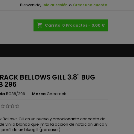
Bienvenido,
Iniciar sesión
o
Crear una cuenta
×
×
×
shopping_cart
Carrito:
0
Productos - 0,00 €
n
s
RACK BELLOWS GILL 3.8" BUG
 296
cia
BG38/296
Marca
Geecrack
 Bellows Gill es un nuevo y emocionante concepto de
e vinilo blando que imita la acción de natación única y
 perfil de un bluegill (percasol)