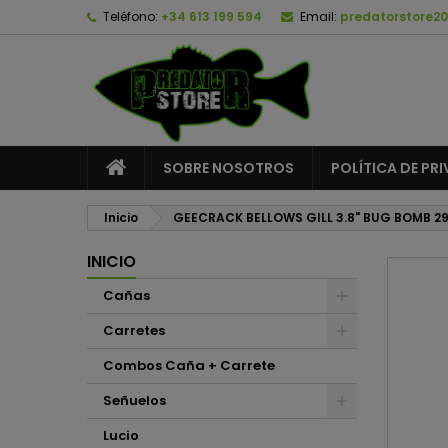
Teléfono:
+34 613 199 594
Email:
predatorstore2
A
C
I
add_circle_outline
De
No
SOBRE NOSOTROS
POLÍTICA DE PR
Inicio
GEECRACK BELLOWS GILL 3.8" BUG BOMB 2
INICIO
Cañas
Carretes
Combos Caña + Carrete
Señuelos
Lucio