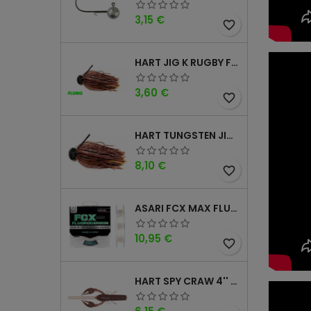
Precio
3,15 €
favorite_border
HART JIG K RUGBY FOOTBALL DM
Precio
3,60 €
favorite_border
HART TUNGSTEN JIG T FOOTBALL DM
Precio
8,10 €
favorite_border
ASARI FCX MAX FLUOROCARBONO 100% 100MTS
Precio
10,95 €
favorite_border
HART SPY CRAW 4'' CINNAMON PURPLE
Precio