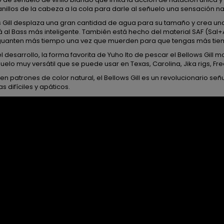
anillos de la cabeza a la cola para darle al señuelo una sensación na
ws Gill desplaza una gran cantidad de agua para su tamaño y crea u
 al Bass más inteligente. También está hecho del material SAF (Sal
uanten más tiempo una vez que muerden para que tengas más tiem
l desarrollo, la forma favorita de Yuho Ito de pescar el Bellows Gill
uelo muy versátil que se puede usar en Texas, Carolina, Jika rigs, Free
en patrones de color natural, el Bellows Gill es un revolucionario señ
 difíciles y apáticos.