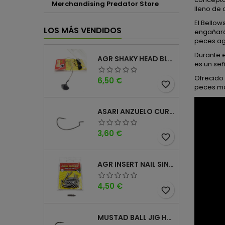
Merchandising Predator Store
lleno de 
El Bello
LOS MÁS VENDIDOS
engañará
peces ag
Durante e
AGR SHAKY HEAD BLACK 4PK
es un señ
Ofrecido 
Precio
6,50 €
favorite_border
peces mas
ASARI ANZUELO CURVO CAROLINA WORM
Precio
3,60 €
favorite_border
AGR INSERT NAIL SINKER
Precio
4,50 €
favorite_border
MUSTAD BALL JIG HEAD KEEPER