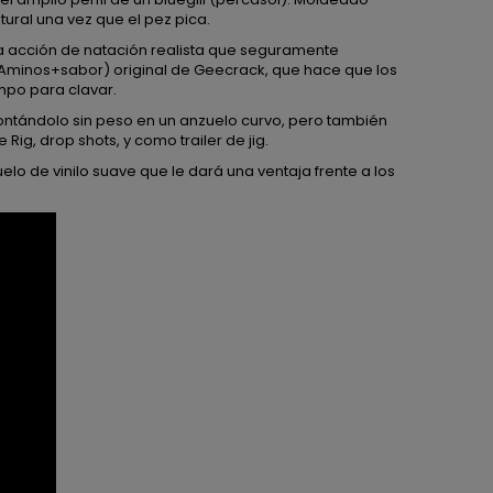
tural una vez que el pez pica.
na acción de natación realista que seguramente
+Aminos+sabor) original de Geecrack, que hace que los
po para clavar.
 montándolo sin peso en un anzuelo curvo, pero también
 Rig, drop shots, y como trailer de jig.
uelo de vinilo suave que le dará una ventaja frente a los