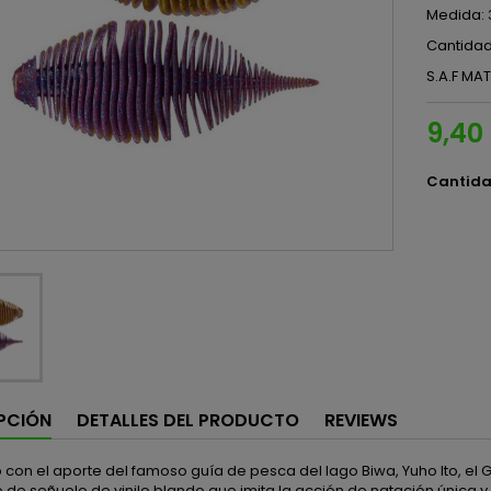
Medida: 
Cantidad
S.A.F MA
9,40
Cantid
PCIÓN
DETALLES DEL PRODUCTO
REVIEWS
con el aporte del famoso guía de pesca del lago Biwa, Yuho Ito, el
de señuelo de vinilo blando que imita la acción de natación única y 