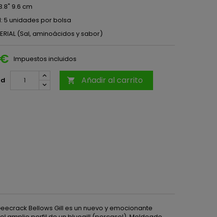
3.8" 9.6 cm
: 5 unidades por bolsa
TERIAL (Sal, aminoácidos y sabor)
 €
Impuestos incluidos
Añadir al carrito
ad

 Geecrack Bellows Gill es un nuevo y emocionante
el amplio perfil de un bluegill (percasol). Moldeado