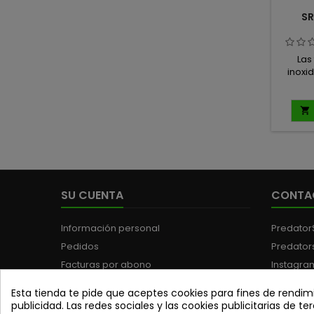
SR
Las
inoxi
herrami
para 
que 

precis
cada 
espec
pesca,
esfuerz
mo
SU CUENTA
CONTA
f
garan
corte
Información personal
Predator
Pedidos
Predator
Facturas por abono
Instagra
Direcciones
Teléfono
Esta tienda te pide que aceptes cookies para fines de rendimi
Cupones de descuento
WhatsAp
publicidad. Las redes sociales y las cookies publicitarias de ter