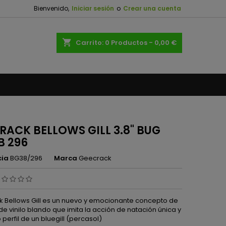
Bienvenido,
Iniciar sesión
o
Crear una cuenta
×
×
×
shopping_cart
Carrito:
0
Productos - 0,00 €
n
s
RACK BELLOWS GILL 3.8" BUG
 296
cia
BG38/296
Marca
Geecrack
 Bellows Gill es un nuevo y emocionante concepto de
e vinilo blando que imita la acción de natación única y
 perfil de un bluegill (percasol)