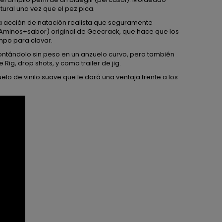
tural una vez que el pez pica.
na acción de natación realista que seguramente
+Aminos+sabor) original de Geecrack, que hace que los
po para clavar.
 montándolo sin peso en un anzuelo curvo, pero también
 Rig, drop shots, y como trailer de jig.
uelo de vinilo suave que le dará una ventaja frente a los