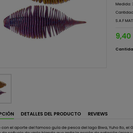
Medida: 
Cantidad
S.A.F MA
9,40
Cantid
PCIÓN
DETALLES DEL PRODUCTO
REVIEWS
con el aporte del famoso guía de pesca del lago Biwa, Yuho Ito, el
de señuelo de vinilo blando que imita la acción de natación única y 