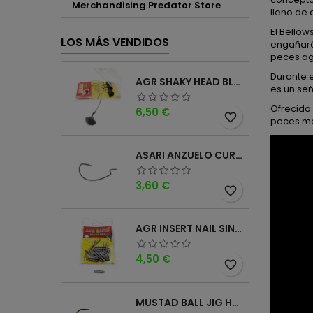
Merchandising Predator Store
lleno de 
El Bello
LOS MÁS VENDIDOS
engañará
peces ag
Durante e
AGR SHAKY HEAD BLACK 4PK
es un señ
Ofrecido 
Precio
6,50 €
favorite_border
peces mas
ASARI ANZUELO CURVO CAROLINA WORM
Precio
3,60 €
favorite_border
AGR INSERT NAIL SINKER
Precio
4,50 €
favorite_border
MUSTAD BALL JIG HEAD KEEPER