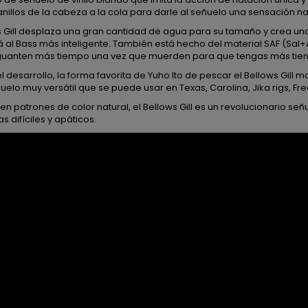
anillos de la cabeza a la cola para darle al señuelo una sensación na
ws Gill desplaza una gran cantidad de agua para su tamaño y crea u
 al Bass más inteligente. También está hecho del material SAF (Sal
uanten más tiempo una vez que muerden para que tengas más tiem
l desarrollo, la forma favorita de Yuho Ito de pescar el Bellows Gill
uelo muy versátil que se puede usar en Texas, Carolina, Jika rigs, Free
en patrones de color natural, el Bellows Gill es un revolucionario señ
 difíciles y apáticos.