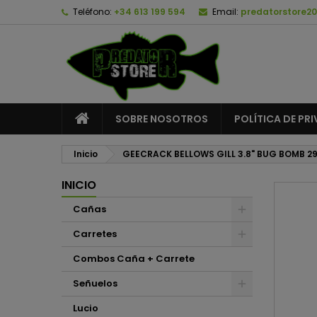
Teléfono:
+34 613 199 594
Email:
predatorstore2
A
C
I
add_circle_outline
De
No
SOBRE NOSOTROS
POLÍTICA DE PR
Inicio
GEECRACK BELLOWS GILL 3.8" BUG BOMB 2
INICIO
Cañas
Carretes
Combos Caña + Carrete
Señuelos
Lucio