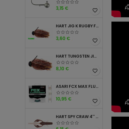
Precio
3,15 €
favorite_border
HART JIG K RUGBY FOOTBALL DM
Precio
3,60 €
favorite_border
HART TUNGSTEN JIG T FOOTBALL DM
Precio
8,10 €
favorite_border
ASARI FCX MAX FLUOROCARBONO 100% 100MTS
Precio
10,95 €
favorite_border
HART SPY CRAW 4'' CINNAMON PURPLE
Precio