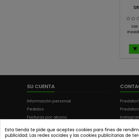
SR
Las
inoxi
herrami
para 
que 

precis
cada 
espec
pesca,
esfuerz
mo
SU CUENTA
CONTA
f
garan
corte
Información personal
Predator
Pedidos
Predator
Facturas por abono
Instagra
Direcciones
Teléfono
Esta tienda te pide que aceptes cookies para fines de rendimi
Cupones de descuento
WhatsAp
publicidad. Las redes sociales y las cookies publicitarias de ter