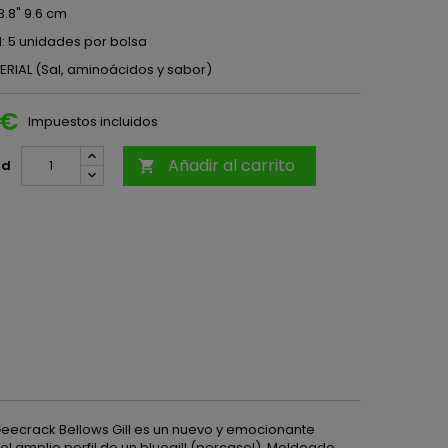
3.8" 9.6 cm
: 5 unidades por bolsa
TERIAL (Sal, aminoácidos y sabor)
 €
Impuestos incluidos
Añadir al carrito
ad

 Geecrack Bellows Gill es un nuevo y emocionante
el amplio perfil de un bluegill (percasol). Moldeado