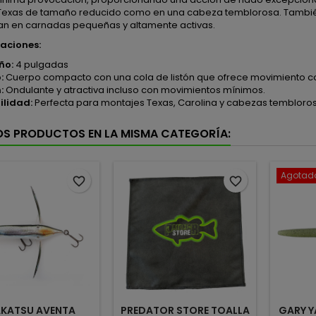
Texas de tamaño reducido como en una cabeza temblorosa. También
an en carnadas pequeñas y altamente activas.
caciones:
ño:
4 pulgadas
:
Cuerpo compacto con una cola de listón que ofrece movimiento c
:
Ondulante y atractiva incluso con movimientos mínimos.
ilidad:
Perfecta para montajes Texas, Carolina y cabezas tembloro
OS PRODUCTOS EN LA MISMA CATEGORÍA:
Agotad
favorite_border
favorite_border
AKATSU AVENTA
PREDATOR STORE TOALLA
GARY 