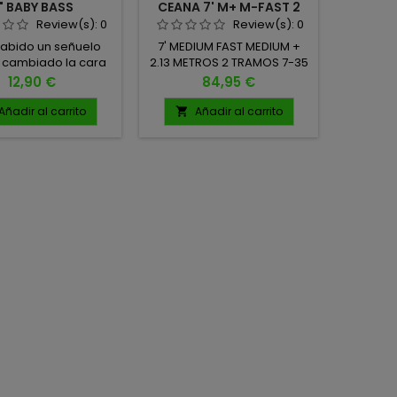
" BABY BASS
CEANA 7' M+ M-FAST 2
3.5'' G
TRAMOS SPINNING
Review(s):
0
Review(s):
0
habido un señuelo
7' MEDIUM FAST MEDIUM +
Cuando 
 cambiado la cara
2.13 METROS 2 TRAMOS 7-35
crista
esca a lo largo de
GRAMOS 10-25 LBS FUNDA
sient
Precio
Precio
12,90 €
84,95 €
os, es el Yamamoto
INCLUIDA
muchos
Medida: 5" 12.7 cm
hora de
Añadir al carrito
Añadir al carrito
A


d: 10 unidades por
apost
bolsa
Reins
ultra‑
diseño 
máx
atracció
dife
acan
latera
silueta 