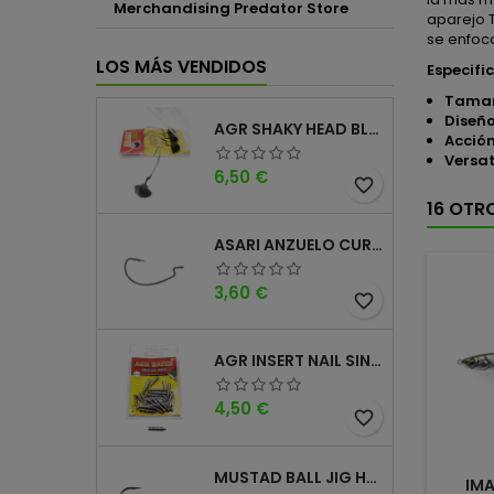
Merchandising Predator Store
aparejo 
se enfoc
LOS MÁS VENDIDOS
Especifi
Tama
Diseño
AGR SHAKY HEAD BLACK 4PK
Acción
Versat
Precio
6,50 €
favorite_border
16 OTR
ASARI ANZUELO CURVO CAROLINA WORM
Precio
3,60 €
favorite_border
AGR INSERT NAIL SINKER
Precio
4,50 €
favorite_border
MUSTAD BALL JIG HEAD KEEPER
IM