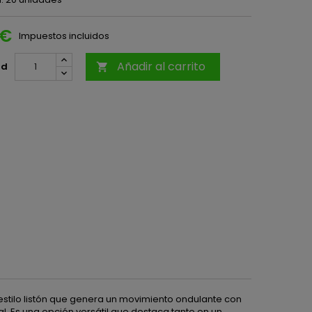
 €
Impuestos incluidos
Añadir al carrito
ad

tilo listón que genera un movimiento ondulante con
 Es una opción versátil que destaca tanto en un