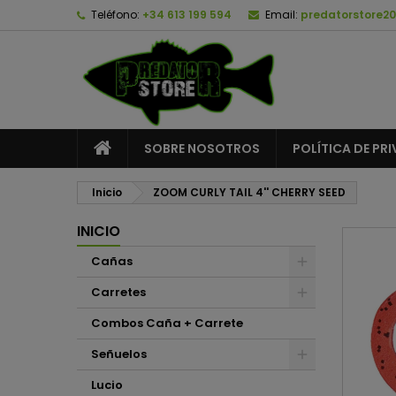
Teléfono:
+34 613 199 594
Email:
predatorstore2
A
C
I
add_circle_outline
De
No
SOBRE NOSOTROS
POLÍTICA DE PR
Inicio
ZOOM CURLY TAIL 4'' CHERRY SEED
INICIO
Cañas
Carretes
Combos Caña + Carrete
Señuelos
Lucio