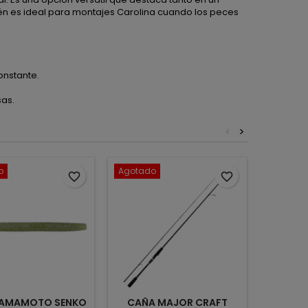
 es ideal para montajes Carolina cuando los peces
onstante.
sas.
<
>
o
Agotado
favorite_border
favorite_border
YAMAMOTO SENKO
CAÑA MAJOR CRAFT
REINS