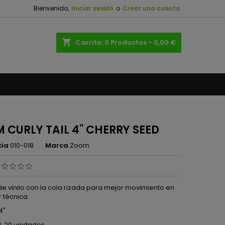
Bienvenido,
Iniciar sesión
o
Crear una cuenta
×
×
×
shopping_cart
Carrito:
0
Productos - 0,00 €
n
s
 CURLY TAIL 4'' CHERRY SEED
cia
010-018
Marca
Zoom
de vinilo con la cola rizada para mejor movimiento en
r técnica.
4"
: 20 unidades