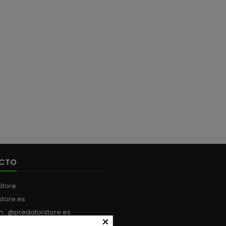
CTO
Store
store.es
m : @predatorstore.es
×
:
+34 613 199 594