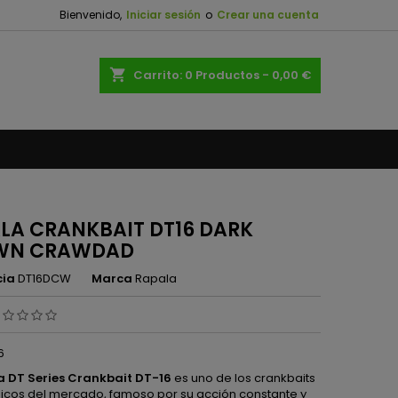
Bienvenido,
Iniciar sesión
o
Crear una cuenta
×
×
×
shopping_cart
Carrito:
0
Productos - 0,00 €
n
s
LA CRANKBAIT DT16 DARK
WN CRAWDAD
cia
DT16DCW
Marca
Rapala
6
 DT Series Crankbait DT-16
es uno de los crankbaits
icos del mercado, famoso por su acción constante y