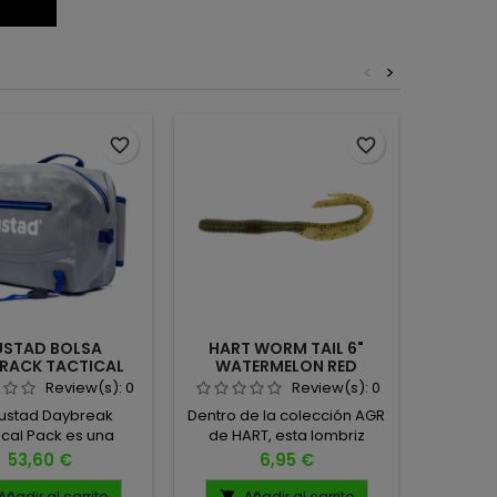
<
>
Agotad
favorite_border
favorite_border
STAD BOLSA
HART WORM TAIL 6"
MISSI
RACK TACTICAL
WATERMELON RED
FATHE
PACK
Review(s):
0
Review(s):
0
ustad Daybreak
Dentro de la colección AGR
Diseñado
ical Pack es una
de HART, esta lombriz
pescador
te opción para los
blanda está pensada para
fund
Precio
Precio
53,60 €
6,95 €
dores que buscan
esos días en los que los
Baits, J
olución compacta,
basses se ponen exigentes
Fathe
Añadir al carrito
Añadir al carrito
A

