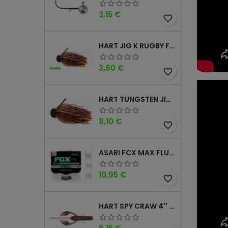
Precio
3,15 €
favorite_border
HART JIG K RUGBY FOOTBALL DM
Precio
3,60 €
favorite_border
HART TUNGSTEN JIG T FOOTBALL DM
Precio
8,10 €
favorite_border
ASARI FCX MAX FLUOROCARBONO 100% 100MTS
Precio
10,95 €
favorite_border
HART SPY CRAW 4'' CINNAMON PURPLE
Precio