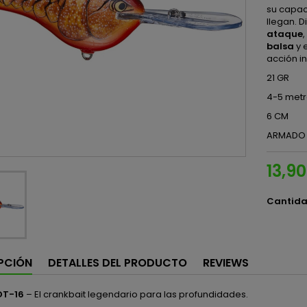
su capac
llegan. 
ataque
balsa
y 
acción i
21 GR
4-5 metr
6 CM
ARMADO 
13,9
Cantid
PCIÓN
DETALLES DEL PRODUCTO
REVIEWS
DT-16
– El crankbait legendario para las profundidades.