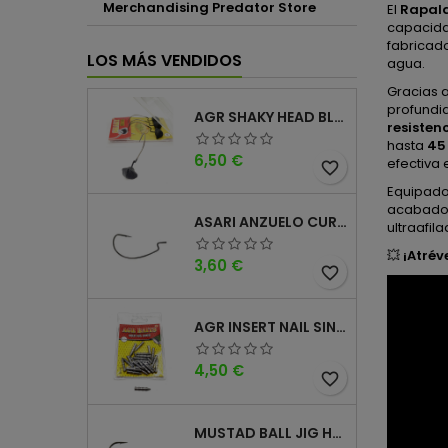
Merchandising Predator Store
El
Rapala
capacida
fabricad
LOS MÁS VENDIDOS
agua.
Gracias 
profundi
AGR SHAKY HEAD BLACK 4PK
resisten
hasta
45 
Precio
6,50 €
efectiva 
favorite_border
Equipado
acabados
ASARI ANZUELO CURVO CAROLINA WORM
ultraafil
💥
¡Atrév
Precio
3,60 €
favorite_border
AGR INSERT NAIL SINKER
Precio
4,50 €
favorite_border
MUSTAD BALL JIG HEAD KEEPER