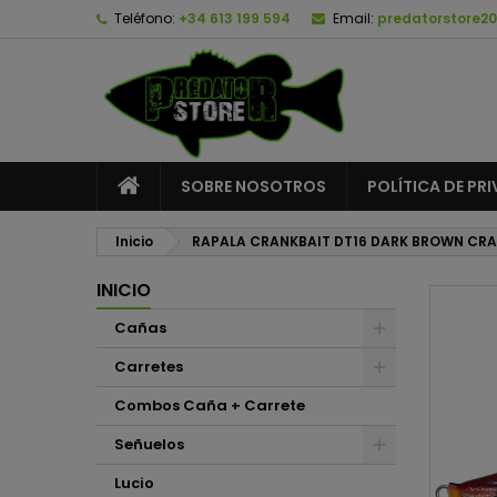
Teléfono:
+34 613 199 594
Email:
predatorstore2
A
C
I
add_circle_outline
De
No
SOBRE NOSOTROS
POLÍTICA DE PR
Inicio
RAPALA CRANKBAIT DT16 DARK BROWN CR
INICIO
Cañas
Carretes
Combos Caña + Carrete
Señuelos
Lucio