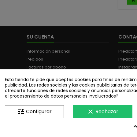
depred
dur
capac
una a
n
recu
SU CUENTA
CONTA
cam
des
perfe
Información personal
Predator
pa
Pedidos
Predator
desprev
Facturas por abono
Instagra
Direcciones
Teléfono
Esta tienda te pide que aceptes cookies para fines de rendimi
Cupones de descuento
WhatsAp
publicidad. Las redes sociales y las cookies publicitarias de ter
ofrecerte funciones de redes sociales y anuncios personaliza
Tus ajustes de cookies
Email:
pr
el procesamiento de datos personales involucrados?
tune
Configurar
clear
Rechazar
P