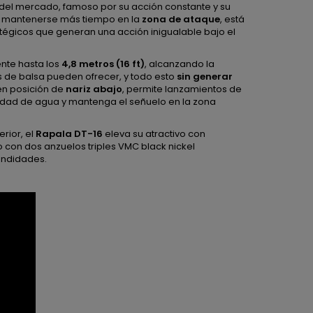
 del mercado, famoso por su acción constante y su
a mantenerse más tiempo en la
zona de ataque
, está
égicos que generan una acción inigualable bajo el
nte hasta los
4,8 metros (16 ft)
, alcanzando la
s de balsa pueden ofrecer, y todo esto
sin generar
en posición de
nariz abajo
, permite lanzamientos de
idad de agua y mantenga el señuelo en la zona
rior, el
Rapala DT-16
eleva su atractivo con
con dos anzuelos triples VMC black nickel
fundidades.