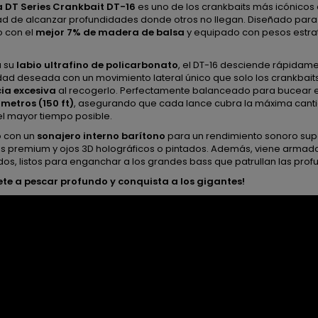
 DT Series Crankbait DT-16
es uno de los crankbaits más icónicos
d de alcanzar profundidades donde otros no llegan. Diseñado par
o con el
mejor 7% de madera de balsa
y equipado con pesos estrat
a su
labio ultrafino de policarbonato
, el DT-16 desciende rápidame
dad deseada con un movimiento lateral único que solo los crankbait
cia excesiva
al recogerlo. Perfectamente balanceado para bucear 
metros (150 ft)
, asegurando que cada lance cubra la máxima cant
el mayor tiempo posible.
 con un
sonajero interno barítono
para un rendimiento sonoro supe
 premium y ojos 3D holográficos o pintados. Además, viene armado 
ados, listos para enganchar a los grandes bass que patrullan las pro
ete a pescar profundo y conquista a los gigantes!