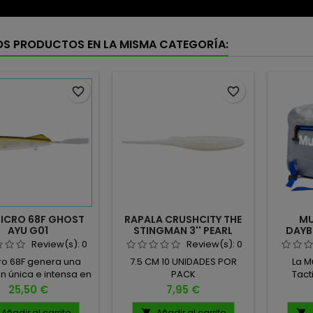
OS PRODUCTOS EN LA MISMA CATEGORÍA:
favorite_border
favorite_border
PICRO 68F GHOST
RAPALA CRUSHCITY THE
MU
AYU G01
STINGMAN 3'' PEARL
DAYB
WHITE PW
Review(s):
0
Review(s):
0
cro 68F genera una
7.5 CM 10 UNIDADES POR
La M
n única e intensa en
PACK
Tact
basses, difícil de
excelen
Precio
Precio
25,50 €
7,95 €
ribir como simple
pesca
intimidación o
una s
Añadir al carrito
Añadir al carrito

