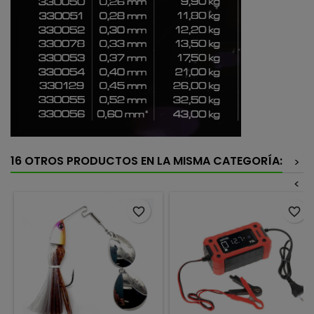
16 OTROS PRODUCTOS EN LA MISMA CATEGORÍA:
>
<
favorite_border
favorite_border