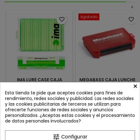
<
Agotado
favorite_border
favorite_border
IMA LURE CASE CAJA
MEGABASS CAJA LUNCHER
×
SEÑUELOS REVERSIBLE LIMA
BOX MB-3010NDM RED
Review(s):
0
Review(s):
0
Esta tienda te pide que aceptes cookies para fines de
rendimiento, redes sociales y publicidad. Las redes sociales
Dimensiones: 205 mm x 145
La Megabass 3010NDM es una
y las cookies publicitarias de terceros se utilizan para
mm x 40
caja de almacenamiento
ofrecerte funciones de redes sociales y anuncios
mmCapacidad: Gran
compacta, resistente y
Precio
Precio
14,90 €
12,70 €
personalizados. ¿Aceptas estas cookies y el procesamiento
capacidad para múltiples
práctica, diseñada para
de datos personales involucrados?
señuelos.
mantener tu material de
Añadir al carrito
Añadir al carrito


pesca perfectamente
ordenado. Su construcción
tune
Configurar
de polipropileno de alta