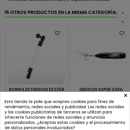
16 OTROS PRODUCTOS EN LA MISMA CATEGORÍA:
>
<
favorite_border
favorite_border
BORIKA EXTENSION EX225B
HEDDON SUPER ZARA
×
22.5CM
SPOOK BLACK WHITE
HERRING
Review(s):
0
Review(s):
0
Esta tienda te pide que aceptes cookies para fines de
rendimiento, redes sociales y publicidad. Las redes sociales
La extensión BORIKA Fasten
El Heddon Super Zara
y las cookies publicitarias de terceros se utilizan para
EX225 es un accesorio
Spook es un señuelo de
ofrecerte funciones de redes sociales y anuncios
diseñado para ampliar la
superficie de gran perfil
Precio
Precio
27,50 €
16,95 €
personalizados. ¿Aceptas estas cookies y el procesamiento
versatilidad y el alcance de
diseñado para situaciones
de datos personales involucrados?
cualquier complemento
donde el ruido juega en tu
Añadir al carrito
Añadir al carrito

