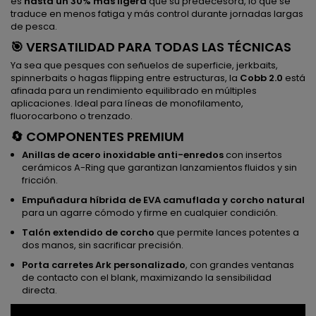
es
hasta un 30% más ligera
que su predecesora, lo que se
traduce en menos fatiga y más control durante jornadas largas
de pesca.
🎯 VERSATILIDAD PARA TODAS LAS TÉCNICAS
Ya sea que pesques con señuelos de superficie, jerkbaits,
spinnerbaits o hagas flipping entre estructuras, la
Cobb 2.0
está
afinada para un rendimiento equilibrado en múltiples
aplicaciones. Ideal para líneas de monofilamento,
fluorocarbono o trenzado.
🔄 COMPONENTES PREMIUM
Anillas de acero inoxidable anti-enredos
con insertos
cerámicos A-Ring que garantizan lanzamientos fluidos y sin
fricción.
Empuñadura híbrida de EVA camuflada y corcho natural
para un agarre cómodo y firme en cualquier condición.
Talón extendido de corcho
que permite lances potentes a
dos manos, sin sacrificar precisión.
Porta carretes Ark personalizado
, con grandes ventanas
de contacto con el blank, maximizando la sensibilidad
directa.