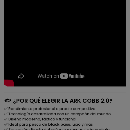
🐟 ¿POR QUÉ ELEGIR LA ARK COBB 2.0?
✅ Rendimiento profesional a precio competitivo
✅ Tecnología desarrollada con un campeón del mundo
✅ Diseño moderno, táctico y funcional
✅ Ideal para pesca de
black bass
, lucio y más
✅ Sensación directa del señuelo y respuesta inmediata