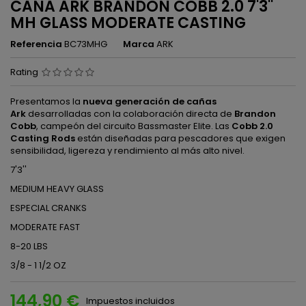
CAÑA ARK BRANDON COBB 2.0 7'3''
MH GLASS MODERATE CASTING
Referencia
BC73MHG
Marca
ARK
Rating
Presentamos la
nueva generación de cañas
Ark
desarrolladas con la colaboración directa de
Brandon
Cobb
, campeón del circuito Bassmaster Elite. Las
Cobb 2.0
Casting Rods
están diseñadas para pescadores que exigen
sensibilidad, ligereza y rendimiento al más alto nivel.
7'3''
MEDIUM HEAVY GLASS
ESPECIAL CRANKS
MODERATE FAST
8-20 LBS
3/8 - 1 1/2 OZ
144,90 €
Impuestos incluidos