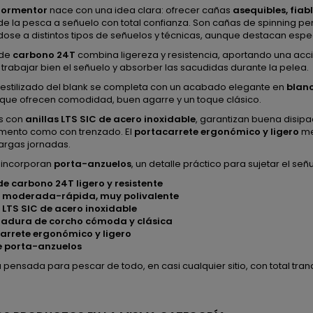
Tormentor
nace con una idea clara: ofrecer cañas
asequibles, fiabl
 de la pesca a señuelo con total confianza. Son cañas de spinning pe
ose a distintos tipos de señuelos y técnicas, aunque destacan espe
 de
carbono 24T
combina ligereza y resistencia, aportando una acc
, trabajar bien el señuelo y absorber las sacudidas durante la pelea.
o estilizado del blank se completa con un acabado elegante en
blanc
 que ofrecen comodidad, buen agarre y un toque clásico.
s con
anillas LTS SIC de acero inoxidable
, garantizan buena disipac
mento como con trenzado. El
portacarrete ergonómico y ligero
mej
argas jornadas.
 incorporan
porta-anzuelos
, un detalle práctico para sujetar el s
de carbono 24T ligero y resistente
n moderada-rápida, muy polivalente
s LTS SIC de acero inoxidable
adura de corcho cómoda y clásica
arrete ergonómico y ligero
e porta-anzuelos
pensada para pescar de todo, en casi cualquier sitio, con total tranq