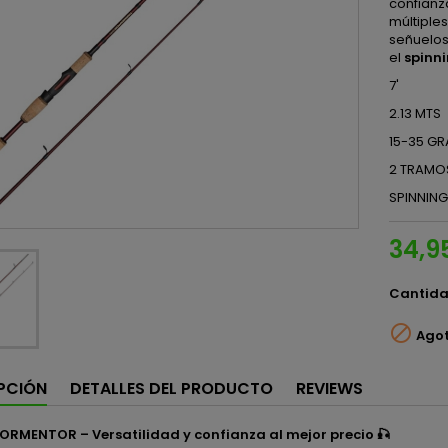
confianz
múltiples
señuelos
el
spinni
7'
2.13 MTS
15-35 G
2 TRAMO
SPINNING
34,9
Cantid

Ago
PCIÓN
DETALLES DEL PRODUCTO
REVIEWS
RMENTOR – Versatilidad y confianza al mejor precio 🎣