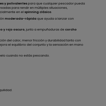
es y polivalentes
para que cualquier pescador pueda
nsadas para rendir en múltiples situaciones,
cialmente en el
spinning clásico
.
ión
moderada-rápida
que ayuda a lanzar con
o y rojo oscuro
, junto a empuñaduras de
corcho
ión del calor, menor fricción y durabilidad tanto con
ora el equilibrio del conjunto y la sensación en mano
eñuelo cuando no estás pescando.
uilidad.