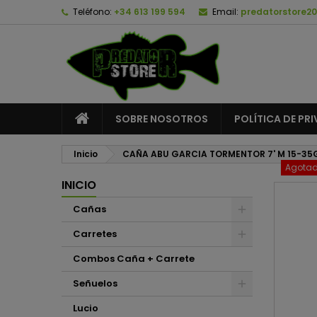
Teléfono:
+34 613 199 594
Email:
predatorstore2
A
C
I
add_circle_outline
De
No
SOBRE NOSOTROS
POLÍTICA DE PR
Inicio
CAÑA ABU GARCIA TORMENTOR 7' M 15-35
Agota
INICIO
Cañas
Carretes
Combos Caña + Carrete
Señuelos
Lucio