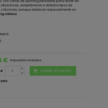
a. Son cañas de spinning pensadas para rendir en
 situaciones, adaptándose a distintos tipos de
 y técnicas, aunque destacan especialmente en
ng clásico
.
RAMOS
S
5 €
Impuestos incluidos
Añadir al carrito
ad

tado