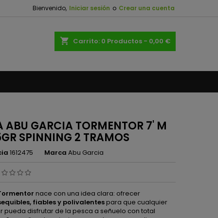
Bienvenido,
Iniciar sesión
o
Crear una cuenta
×
×
×
shopping_cart
Carrito:
0
Productos - 0,00 €
n
s
 ABU GARCIA TORMENTOR 7' M
5GR SPINNING 2 TRAMOS
cia
1612475
Marca
Abu Garcia
Tormentor
nace con una idea clara: ofrecer
equibles, fiables y polivalentes
para que cualquier
 pueda disfrutar de la pesca a señuelo con total