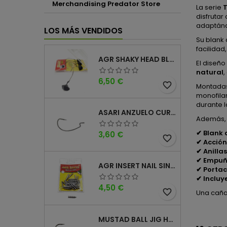
Merchandising Predator Store
La serie
disfrutar
adaptánd
LOS MÁS VENDIDOS
Su blank
facilidad
AGR SHAKY HEAD BLACK 4PK
El diseñ
natural
,
Precio
6,50 €
favorite_border
Montada
monofila
durante l
ASARI ANZUELO CURVO CAROLINA WORM
Además,
✔ Blank 
Precio
3,60 €
favorite_border
✔ Acció
✔ Anilla
✔ Empuñ
AGR INSERT NAIL SINKER
✔ Portac
✔ Incluy
Precio
4,50 €
favorite_border
Una caña 
MUSTAD BALL JIG HEAD KEEPER