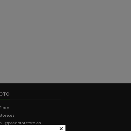
× 200 mm
precisión y realismo.
quiene
TAMAÑO 126 MM 28 GR DE
grandes
PESO
condici
TAMAÑO
CTO
Store
store.es
m : @predatorstore.es
×
:
+34 613 199 594