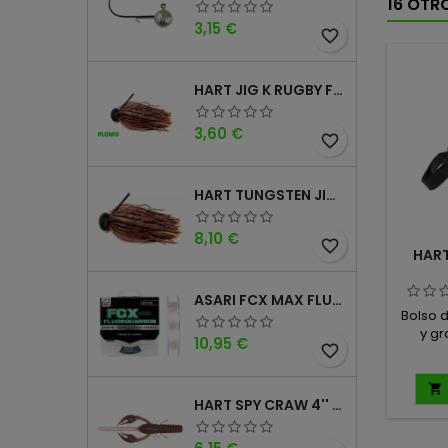
16 OTR
Precio
3,15 €
favorite_border
HART JIG K RUGBY FOOTBALL DM
Precio
3,60 €
favorite_border
HART TUNGSTEN JIG T FOOTBALL DM
Precio
8,10 €
favorite_border
HART
ASARI FCX MAX FLUOROCARBONO 100% 100MTS
Bolso 
y gr
Precio
10,95 €
favorite_border
d
trans
peque

HART SPY CRAW 4'' CINNAMON PURPLE
pesca 
organ
jornada
Precio