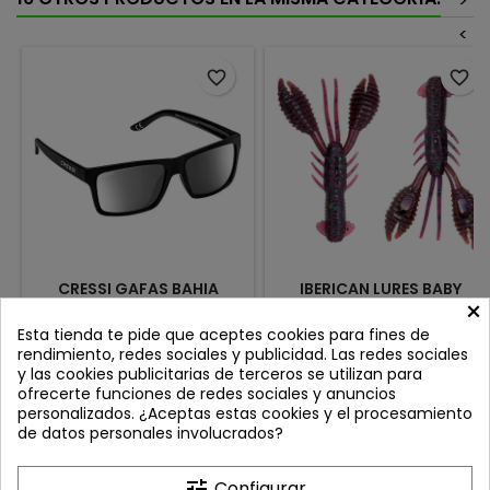
>
<
favorite_border
favorite_border
CRESSI GAFAS BAHIA
IBERICAN LURES BABY
×
FLOATING POLARIZADA
FIGHTER KRAB 3'' PLUM
NEGRO LENTE ESPEJO
CHAMELEON
Review(s):
0
Review(s):
0
Esta tienda te pide que aceptes cookies para fines de
rendimiento, redes sociales y publicidad. Las redes sociales
Gafas de Sol Cressi Bahia
🦞 Iberican Lures Baby Fighter
y las cookies publicitarias de terceros se utilizan para
FLOATING Diseñadas para
Krab 3”El nuevo Baby Fighter
ofrecerte funciones de redes sociales y anuncios
ofrecer comodidad, estilo y
Krab 3” está diseñado para
Precio
Precio
25,95 €
8,50 €
personalizados. ¿Aceptas estas cookies y el procesamiento
protección en todas tus
imitar de manera realista a
de datos personales involucrados?
aventuras al aire libre.
un cangrejo de río, una de
Añadir al carrito
Añadir al carrito


Características principales:
las presas favoritas de los
Cristales de alta calidad:
grandes depredadores. Su
tune
Configurar