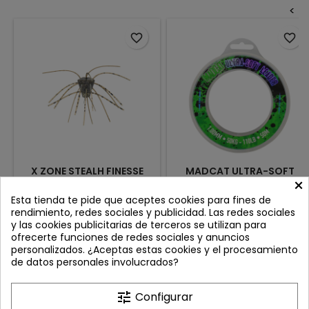
<
favorite_border
favorite_border
X ZONE STEALH FINESSE
MADCAT ULTRA-SOFT
×
GBO NON-SALTED SMOKE
MONO LEADER 1MM 50MTS
BLACK FLK
Review(s):
0
Review(s):
0
Esta tienda te pide que aceptes cookies para fines de
rendimiento, redes sociales y publicidad. Las redes sociales
El nuevo XZone GBO Dice Non
El MADCAT Ultra-Soft Mono
y las cookies publicitarias de terceros se utilizan para
Salted es un innovador
Leader es uno de los bajos
ofrecerte funciones de redes sociales y anuncios
señuelo finesse diseñado
de línea más fiables y
Precio
Precio
12,95 €
10,20 €
personalizados. ¿Aceptas estas cookies y el procesamiento
para ofrecer una
utilizados por pescadores
de datos personales involucrados?
presentación totalmente
especializados en siluro y
Añadir al carrito
Añadir al carrito


diferente y provocar ataques
grandes depredadores.
incluso en los peces más
Diseñado para ofrecer una
tune
Configurar
presionados. Tras más de
combinación perfecta entre