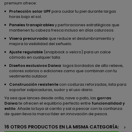
premium ofrece:
Protección solar UPF
para cuidar tu piel durante largas
horas bajo el sol.
Paneles transpirables
y perforaciones estratégicas que
mantienen tu cabeza fresca incluso en días calurosos.
Visera precurvada
que reduce el deslumbramiento y
mejora la visibilidad del señuelo.
Ajuste regulable
(snapback o velcro) para un calce
cómodo en cualquier talla.
Diseños exclusivos Daiwa
: logos bordados de alto relieve,
colores sobrios o ediciones camo que combinan con tu
vestimenta outdoor.
Construcción resistente
con costuras reforzadas, lista para
soportar salpicaduras, sudor y el uso diario.
Ya sea que lances desde orilla, nave o pato, las
gorras
Daiwa
te ofrecen el equilibrio perfecto entre
funcionalidad y
estilo
. Añade la tuya al carrito y sal a pescar con la confianza
de quien lleva la marca líder en innovación de pesca.
16 OTROS PRODUCTOS EN LA MISMA CATEGORÍA:
>