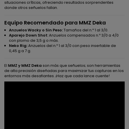
situaciones críticas, ofreciendo resultados sorprendentes
donde otros señuelos fallan.
Equipo Recomendado para MMZ Deka
Anzuelos Wacky o Sin Peso:
Tamaños del n.º 1 al 3/0.
Aparejo Down Shot:
Anzuelos compensados n.º 3/0 a 4/0
con plomo de 3,5 g o más.
Neko Rig:
Anzuelos del n.º 1 al 3/0 con peso insertable de
0,45 g a 7 g.
El
MMZ y MMZ Deka
son más que señuelos; son herramientas
de alta precisión diseñadas para maximizar tus capturas en los
entornos más desafiantes. ¡Haz que cada lance cuente!