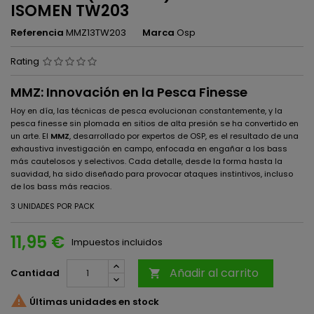
ISOMEN TW203
Referencia
MMZ13TW203
Marca
Osp
Rating
MMZ: Innovación en la Pesca Finesse
Hoy en día, las técnicas de pesca evolucionan constantemente, y la
pesca finesse sin plomada en sitios de alta presión se ha convertido en
un arte. El
MMZ
, desarrollado por expertos de OSP, es el resultado de una
exhaustiva investigación en campo, enfocada en engañar a los bass
más cautelosos y selectivos. Cada detalle, desde la forma hasta la
suavidad, ha sido diseñado para provocar ataques instintivos, incluso
de los bass más reacios.
3 UNIDADES POR PACK
11,95 €
Impuestos incluidos
Añadir al carrito
Cantidad


Últimas unidades en stock