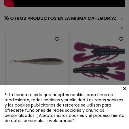
16 OTROS PRODUCTOS EN LA MISMA CATEGORÍA:
>
<
favorite_border
favorite_border
×
Esta tienda te pide que aceptes cookies para fines de
YUM FF SONAR MINNOW 4"
ZOOM ULTRAVIBE SPEED
GIZZARD SHAD
CRAW 3.5" BLUE FLEK
rendimiento, redes sociales y publicidad. Las redes sociales
y las cookies publicitarias de terceros se utilizan para
Review(s):
0
Review(s):
0
ofrecerte funciones de redes sociales y anuncios
Diseñado por el campeón de
El Zoom Ultra Vibe Speed ​​es
personalizados. ¿Aceptas estas cookies y el procesamiento
Bassmaster Classic, Jason
uno de los cangrejos
de datos personales involucrados?
Christie, el Yum FF Sonar
versátiles del mercado
Precio
Precio
6,50 €
8,50 €
Minnow fue desarrollado
Medida: 3.5" 8.90 cm