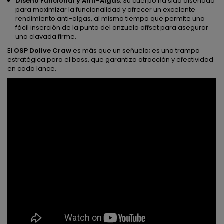
Diseño Funcional y Anti-Algas
: Su cuerpo ha sido diseñado
para maximizar la funcionalidad y ofrecer un excelente
rendimiento anti-algas, al mismo tiempo que permite una
fácil inserción de la punta del anzuelo offset para asegurar
una clavada firme.
El
OSP Dolive Craw
es más que un señuelo; es una trampa
estratégica para el bass, que garantiza atracción y efectividad
en cada lance.