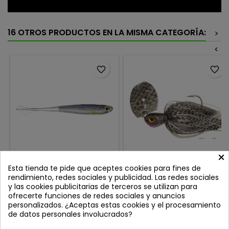
16 OTROS PRODUCTOS EN LA MISMA CATEGORÍA:
>
<
favorite_border
favorite_border
×
Esta tienda te pide que aceptes cookies para fines de
LIVETARGET GHOST TAIL
AGR CHATTERBAIT GOLIAT
MINNOW 9.5CM SILVER
SILVER SHAD
rendimiento, redes sociales y publicidad. Las redes sociales
SMOKE
y las cookies publicitarias de terceros se utilizan para
Review(s):
0
Review(s):
0
ofrecerte funciones de redes sociales y anuncios
Cuando los peces están
"Chatterbait que vibra a la
personalizados. ¿Aceptas estas cookies y el procesamiento
recelosos y las condiciones
mínima velocidad de
de datos personales involucrados?
se complican, el LIVETARGET
recogida"
Precio
Precio
9,75 €
11,99 €
Ghost Tail Minnow marca la