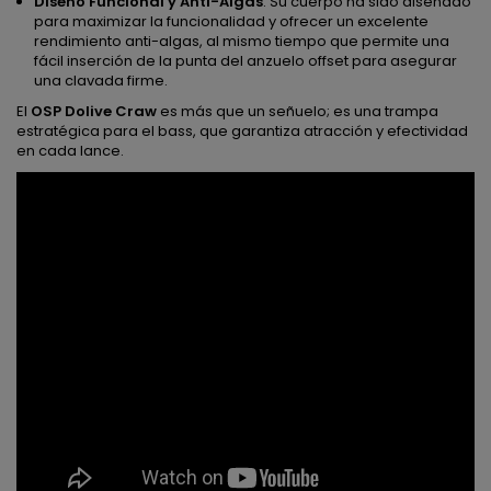
Diseño Funcional y Anti-Algas
: Su cuerpo ha sido diseñado
para maximizar la funcionalidad y ofrecer un excelente
rendimiento anti-algas, al mismo tiempo que permite una
fácil inserción de la punta del anzuelo offset para asegurar
una clavada firme.
El
OSP Dolive Craw
es más que un señuelo; es una trampa
estratégica para el bass, que garantiza atracción y efectividad
en cada lance.