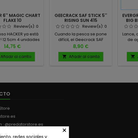
 6'' MAGIC CHART
GEECRACK SAF STICK 5''
EVERG
FLAKE 10
RISING SUN 415
BIG 
Review(s):
0
Review(s):
0
oso HACKER ya está
Cuando la pesca se pone
Lance, a
!! 12.5cm 4 unidades
difícil, el Geecrack SAF
de a
por pack
Stick entra en juego.
ondulat
Precio
Precio
14,75 €
8,90 €
Este stickbait blando
magia s
altamente efectivo ha sido
se fu
Añadir al carrito
Añadir al carrito


diseñado para provocar
GRAMO
picadas incluso en las
TALLA 2
condiciones más duras. Su
secreto está en la exclusiva
fórmula SAF (Salt, Aminos,
Flavor) de Geecrack: una
CTO
combinación de sal,
aminoácidos y aroma
natural que despierta el
Store
instinto de ataque...
store.es
m : @predatorstore.es
×
:
+34 613 199 594
ento, redes sociales y