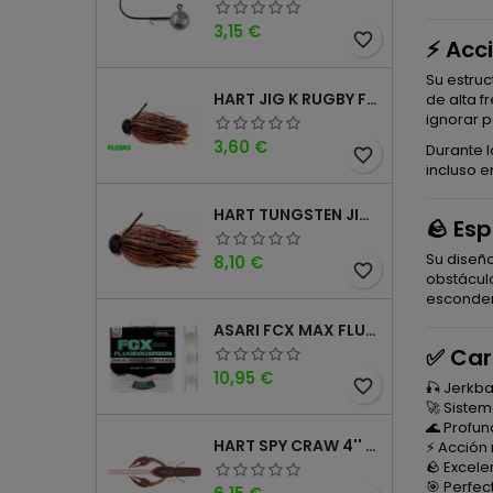
Precio
3,15 €
favorite_border
⚡ Acci
Su estru
HART JIG K RUGBY FOOTBALL DM
de alta f
ignorar 
Precio
3,60 €
Durante l
favorite_border
incluso e
HART TUNGSTEN JIG T FOOTBALL DM
🪨 Es
Su diseñ
Precio
8,10 €
favorite_border
obstácul
esconden
ASARI FCX MAX FLUOROCARBONO 100% 100MTS
✅ Car
Precio
10,95 €
favorite_border
🎣 Jerkba
🚀 Siste
🌊 Profu
HART SPY CRAW 4'' CINNAMON PURPLE
⚡ Acción 
🪨 Excel
🎯 Perfe
Precio