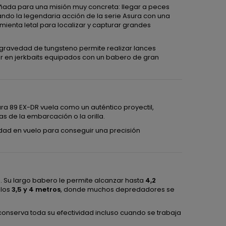
ñada para una misión muy concreta: llegar a peces
do la legendaria acción de la serie Asura con una
ienta letal para localizar y capturar grandes
gravedad de tungsteno permite realizar lances
ir en jerkbaits equipados con un babero de gran
ra 89 EX-DR vuela como un auténtico proyectil,
s de la embarcación o la orilla.
ilidad en vuelo para conseguir una precisión
 Su largo babero le permite alcanzar hasta
4,2
 los
3,5 y 4 metros
, donde muchos depredadores se
onserva toda su efectividad incluso cuando se trabaja