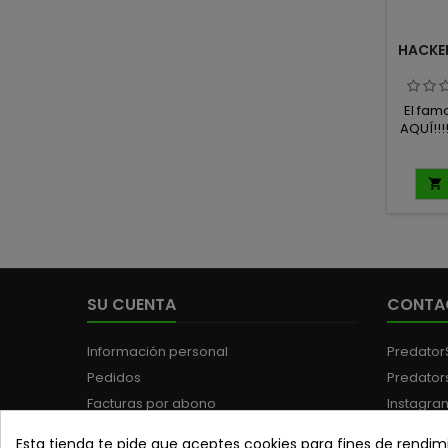
HACKER
El fam
AQUÍ!!!

SU CUENTA
CONTA
Información personal
Predator
Pedidos
Predator
Facturas por abono
Instagra
Direcciones
Teléfono
Esta tienda te pide que aceptes cookies para fines de rendimi