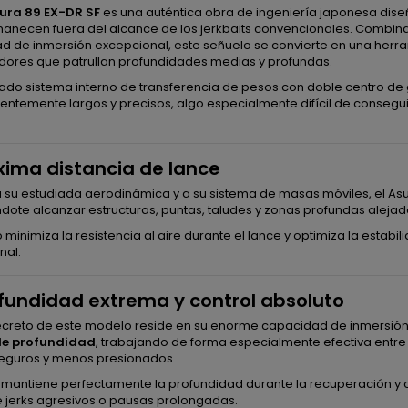
ura 89 EX-DR SF
es una auténtica obra de ingeniería japonesa dise
anecen fuera del alcance de los jerkbaits convencionales. Combinan
 de inmersión excepcional, este señuelo se convierte en una herram
ores que patrullan profundidades medias y profundas.
ado sistema interno de transferencia de pesos con doble centro de 
entemente largos y precisos, algo especialmente difícil de consegu
xima distancia de lance
 su estudiada aerodinámica y a su sistema de masas móviles, el Asu
dote alcanzar estructuras, puntas, taludes y zonas profundas alejada
 minimiza la resistencia al aire durante el lance y optimiza la estab
nal.
ofundidad extrema y control absoluto
secreto de este modelo reside en su enorme capacidad de inmersión.
de profundidad
, trabajando de forma especialmente efectiva entre
seguros y menos presionados.
mantiene perfectamente la profundidad durante la recuperación y c
 jerks agresivos o pausas prolongadas.