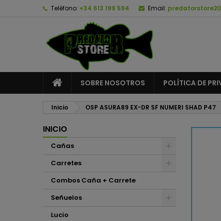
Teléfono:
+34 613 199 594
Email:
predatorstore2
A
C
I
add_circle_outline
De
No
SOBRE NOSOTROS
POLÍTICA DE PR
Inicio
OSP ASURA89 EX-DR SF NUMERI SHAD P47
INICIO
Cañas
Carretes
Combos Caña + Carrete
Señuelos
Lucio