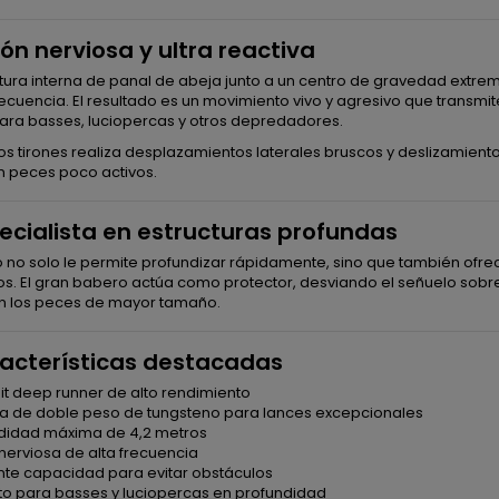
ón nerviosa y ultra reactiva
ctura interna de panal de abeja junto a un centro de gravedad extr
recuencia. El resultado es un movimiento vivo y agresivo que transm
para basses, luciopercas y otros depredadores.
os tirones realiza desplazamientos laterales bruscos y deslizamien
n peces poco activos.
pecialista en estructuras profundas
o no solo le permite profundizar rápidamente, sino que también ofr
os. El gran babero actúa como protector, desviando el señuelo sobr
 los peces de mayor tamaño.
acterísticas destacadas
it deep runner de alto rendimiento
ma de doble peso de tungsteno para lances excepcionales
ndidad máxima de 4,2 metros
nerviosa de alta frecuencia
ente capacidad para evitar obstáculos
cto para basses y luciopercas en profundidad