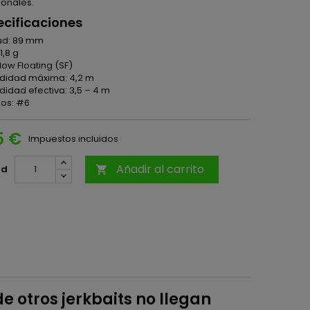
onales.
ecificaciones
ud: 89 mm
1,8 g
Slow Floating (SF)
didad máxima: 4,2 m
didad efectiva: 3,5 – 4 m
os: #6
5 €
Impuestos incluidos
Añadir al carrito
ad

 otros jerkbaits no llegan