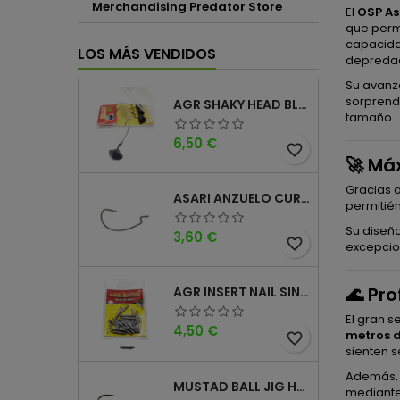
Merchandising Predator Store
El
OSP As
que perm
capacidad
LOS MÁS VENDIDOS
depredad
Su avanz
sorprend
AGR SHAKY HEAD BLACK 4PK
tamaño.
Precio
6,50 €
favorite_border
🚀 Má
Gracias a
ASARI ANZUELO CURVO CAROLINA WORM
permitién
Su diseño
Precio
3,60 €
favorite_border
excepcio
🌊 Pr
AGR INSERT NAIL SINKER
El gran 
Precio
4,50 €
metros 
favorite_border
sienten 
Además, 
MUSTAD BALL JIG HEAD KEEPER
mediante