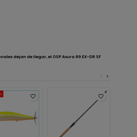
nales dejan de llegar, el OSP Asura 89 EX-DR SF
<
>
o
favorite_border
favorite_border