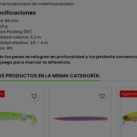
eniería japonesa de máxima precisión
ecificaciones
ud: 89 mm
1,8 g
low Floating (SF)
didad máxima: 4,2 m
didad efectiva: 3,5 – 4 m
os: #6
 los peces se refugian en profundidad y los jerkbaits convencio
 juego para marcar la diferencia.
OS PRODUCTOS EN LA MISMA CATEGORÍA:
do
Agotad
favorite_border
favorite_border