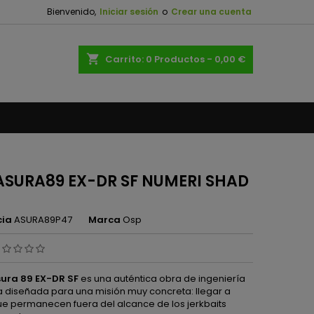
Bienvenido,
Iniciar sesión
o
Crear una cuenta
×
×
×
shopping_cart
Carrito:
0
Productos - 0,00 €
n
s
ASURA89 EX-DR SF NUMERI SHAD
cia
ASURA89P47
Marca
Osp
ura 89 EX-DR SF
es una auténtica obra de ingeniería
 diseñada para una misión muy concreta: llegar a
e permanecen fuera del alcance de los jerkbaits