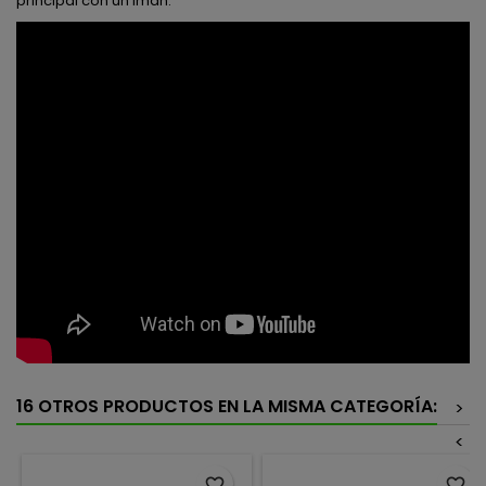
principal con un imán.
16 OTROS PRODUCTOS EN LA MISMA CATEGORÍA:
>
<
favorite_border
favorite_border