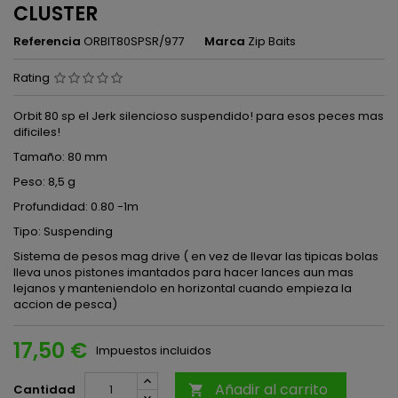
CLUSTER
Referencia
ORBIT80SPSR/977
Marca
Zip Baits
Rating
Orbit 80 sp el Jerk silencioso suspendido! para esos peces mas
dificiles!
Tamaño: 80 mm
Peso: 8,5 g
Profundidad: 0.80 -1m
Tipo: Suspending
Sistema de pesos mag drive ( en vez de llevar las tipicas bolas
lleva unos pistones imantados para hacer lances aun mas
lejanos y manteniendolo en horizontal cuando empieza la
accion de pesca)
17,50 €
Impuestos incluidos
Añadir al carrito
Cantidad
