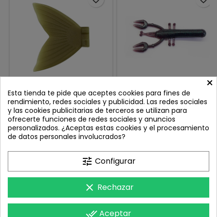
×
SWIMBAIT REPUBLIC SPARE
LONGASBAITS LB CRAW 4''
Esta tienda te pide que aceptes cookies para fines de
TAIL GW126 GREEN HONEY
PLUM EMERALD
rendimiento, redes sociales y publicidad. Las redes sociales
Review(s):
0
Review(s):
0
y las cookies publicitarias de terceros se utilizan para
ofrecerte funciones de redes sociales y anuncios
Características Principales:
4'' 10 UNIDADES POR PACK
personalizados. ¿Aceptas estas cookies y el procesamiento
Material: Silicona resistente y
Vinilo flotante: Favorece
de datos personales involucrados?
flexible para un movimiento
la posición stand-up,
Precio
Precio
6,25 €
6,35 €
natural y durabilidad
imitando perfectamente un
prolongada. Compatibilidad:
cangrejo en defensa.
Añadir al carrito
Añadir al carrito


tune
Configurar
Diseñada exclusivamente
para el Glideway 126.
Variedad de
clear
Rechazar
Colores: Colores brillantes y
translúcidos para mejorar la
presentación en diversas

SU CUENTA
done_all
Aceptar