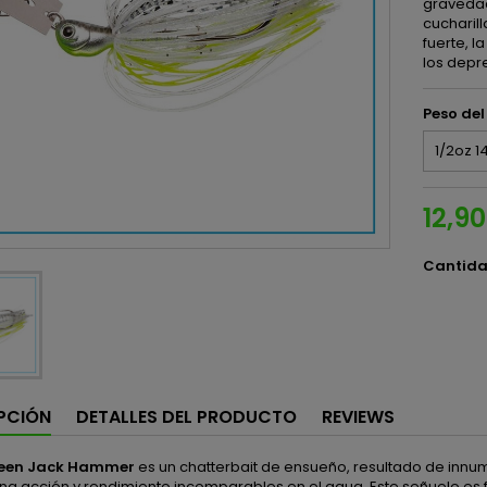
gravedad
cucharil
fuerte, l
los dep
Peso de
12,9
Cantid
PCIÓN
DETALLES DEL PRODUCTO
REVIEWS
reen Jack Hammer
es un chatterbait de ensueño, resultado de inn
na acción y rendimiento incomparables en el agua. Este señuelo es 