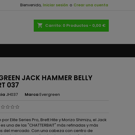
Bienvenido,
Iniciar sesión
o
Crear una cuenta
×
×
×
shopping_cart
Carrito:
0
Productos - 0,00 €
n
s
GREEN JACK HAMMER BELLY
T 037
cia
JH037
Marca
Evergreen
por Elite Series Pro, Brett Hite y Morizo ​​Shimizu, el Jack
s una de las "CHATTERBAIT" más refinadas y más
 del mercado. Con una cabeza con centro de