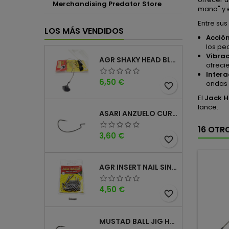
Merchandising Predator Store
mano" y e
Entre su
LOS MÁS VENDIDOS
Acción
los pe
Vibrac
AGR SHAKY HEAD BLACK 4PK
ofreci
Intera
Precio
6,50 €
ondas 
favorite_border
El
Jack 
lance.
ASARI ANZUELO CURVO CAROLINA WORM
16 OTR
Precio
3,60 €
favorite_border
AGR INSERT NAIL SINKER
Precio
4,50 €
favorite_border
MUSTAD BALL JIG HEAD KEEPER