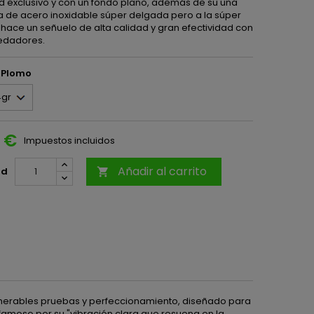
 exclusivo y con un fondo plano, además de su una
la de acero inoxidable súper delgada pero a la súper
a hace un señuelo de alta calidad y gran efectividad con
redadores.
l Plomo
0 €
Impuestos incluidos
Añadir al carrito
ad

umerables pruebas y perfeccionamiento, diseñado para
famoso por su "vibración clara que resuena en la