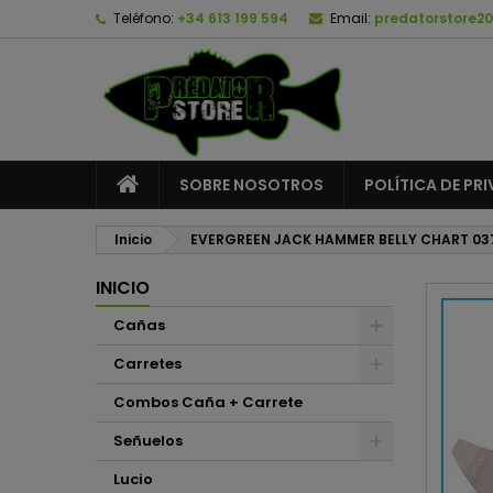
Teléfono:
+34 613 199 594
Email:
predatorstore2
A
C
I
add_circle_outline
De
No
SOBRE NOSOTROS
POLÍTICA DE PR
Inicio
EVERGREEN JACK HAMMER BELLY CHART 03
INICIO
Cañas
Carretes
Combos Caña + Carrete
Señuelos
Lucio