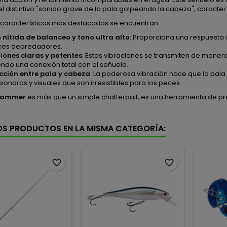
l distintivo "sonido grave de la pala golpeando la cabeza", caracte
s características más destacadas se encuentran:
 nítida de balanceo y tono ultra alto
: Proporciona una respuesta 
ces depredadores.
iones claras y potentes
: Estas vibraciones se transmiten de maner
endo una conexión total con el señuelo.
cción entre pala y cabeza
: La poderosa vibración hace que la pa
sonoras y visuales que son irresistibles para los peces.
Hammer
es más que un simple chatterbait; es una herramienta de p
OS PRODUCTOS EN LA MISMA CATEGORÍA:
favorite_border
favorite_border