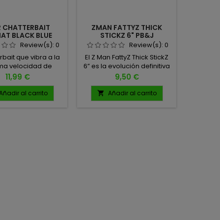
 CHATTERBAIT
ZMAN FATTYZ THICK
WALOBA
AT BLACK BLUE
STICKZ 6" PB&J
5'' 
CRAW
Review(s):
0
Review(s):
0
rbait que vibra a la
El Z Man FattyZ Thick StickZ
Esencia
ma velocidad de
6” es la evolución definitiva
de Sal 9
recogida"
del clásico FattyZ, ahora
Precio
Precio
11,99 €
9,50 €
con más grosor, más
longitud y mucha más
Añadir al carrito
Añadir al carrito
A


presencia para provocar
ataques de los bass más
grandes. Mantiene la silueta
que tantos peces ha dado,
pero llevada a un nivel
superior para quienes
buscan ese plus en cada
lance. 6" 6 UNIDADES POR
PACK