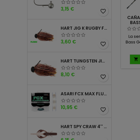
Precio
3,15 €
favorite_border
CAÑA
BASS
HART JIG K RUGBY FOOTBALL DM
La se
Precio
3,60 €
Bass G
favorite_border
exclu
pesca
dulce, 

HART TUNGSTEN JIG T FOOTBALL DM
y r
técnic
Precio
8,10 €
Desde 
favorite_border
water
especí
ASARI FCX MAX FLUOROCARBONO 100% 100MTS
en el
facilita
Precio
10,95 €
para 
favorite_border
pesc
HART SPY CRAW 4'' CINNAMON PURPLE
Precio