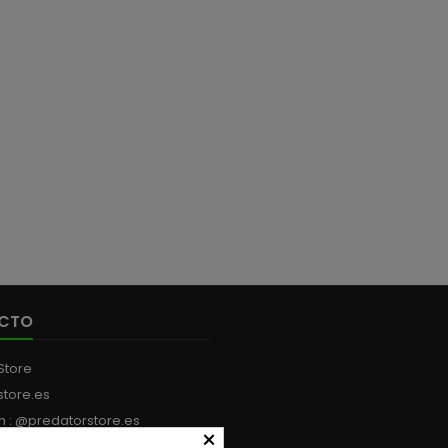
CTO
Store
store.es
m : @predatorstore.es
×
:
+34 613 199 594