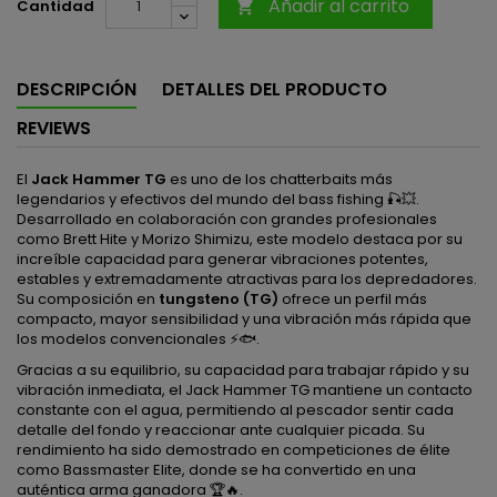
Añadir al carrito
Cantidad

DESCRIPCIÓN
DETALLES DEL PRODUCTO
REVIEWS
El
Jack Hammer TG
es uno de los chatterbaits más
legendarios y efectivos del mundo del bass fishing 🎣💥.
Desarrollado en colaboración con grandes profesionales
como Brett Hite y Morizo Shimizu, este modelo destaca por su
increíble capacidad para generar vibraciones potentes,
estables y extremadamente atractivas para los depredadores.
Su composición en
tungsteno (TG)
ofrece un perfil más
compacto, mayor sensibilidad y una vibración más rápida que
los modelos convencionales ⚡🐟.
Gracias a su equilibrio, su capacidad para trabajar rápido y su
vibración inmediata, el Jack Hammer TG mantiene un contacto
constante con el agua, permitiendo al pescador sentir cada
detalle del fondo y reaccionar ante cualquier picada. Su
rendimiento ha sido demostrado en competiciones de élite
como Bassmaster Elite, donde se ha convertido en una
auténtica arma ganadora 🏆🔥.