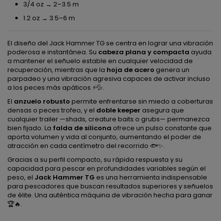
3/4 oz → 2–3.5 m
1.2 oz → 3.5–6 m
El diseño del Jack Hammer TG se centra en lograr una vibración
poderosa e instantánea. Su
cabeza plana y compacta
ayuda
a mantener el señuelo estable en cualquier velocidad de
recuperación, mientras que la
hoja de acero
genera un
parpadeo y una vibración agresiva capaces de activar incluso
a los peces más apáticos ⚡💦.
El
anzuelo robusto
permite enfrentarse sin miedo a coberturas
densas o peces trofeo, y el
doble keeper
asegura que
cualquier trailer —shads, creature baits o grubs— permanezca
bien fijado. La
falda de silicona
ofrece un pulso constante que
aporta volumen y vida al conjunto, aumentando el poder de
atracción en cada centímetro del recorrido 🐟✨.
Gracias a su perfil compacto, su rápida respuesta y su
capacidad para pescar en profundidades variables según el
peso, el
Jack Hammer TG
es una herramienta indispensable
para pescadores que buscan resultados superiores y señuelos
de élite. Una auténtica máquina de vibración hecha para ganar
🏆🔥.