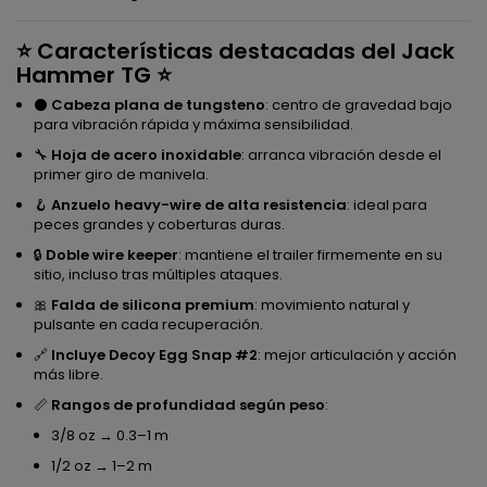
⭐
Características destacadas del Jack
Hammer TG
⭐
⚫
Cabeza plana de tungsteno
: centro de gravedad bajo
para vibración rápida y máxima sensibilidad.
🔧
Hoja de acero inoxidable
: arranca vibración desde el
primer giro de manivela.
🪝
Anzuelo heavy-wire de alta resistencia
: ideal para
peces grandes y coberturas duras.
🔒
Doble wire keeper
: mantiene el trailer firmemente en su
sitio, incluso tras múltiples ataques.
🎀
Falda de silicona premium
: movimiento natural y
pulsante en cada recuperación.
🔗
Incluye Decoy Egg Snap #2
: mejor articulación y acción
más libre.
📏
Rangos de profundidad según peso
:
3/8 oz → 0.3–1 m
1/2 oz → 1–2 m