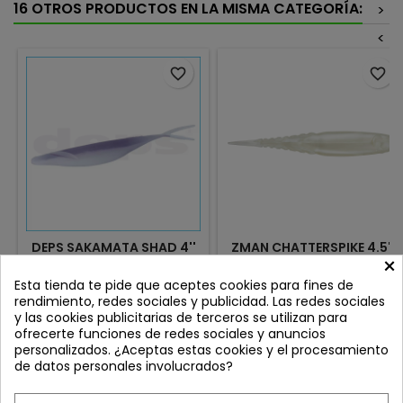
16 OTROS PRODUCTOS EN LA MISMA CATEGORÍA:
>
<
favorite_border
favorite_border
DEPS SAKAMATA SHAD 4''
ZMAN CHATTERSPIKE 4.5''
×
PURPLE SHAD 147
PEARL
Review(s):
0
Review(s):
0
Esta tienda te pide que aceptes cookies para fines de
rendimiento, redes sociales y publicidad. Las redes sociales
El Sakamata Shad 4" es un
Z-Man Chatterspike – El
y las cookies publicitarias de terceros se utilizan para
señuelo diseñado para
Trailer Definitivo para
ofrecerte funciones de redes sociales y anuncios
ofrecer una acción súper
Chatterbait Diseñado
Precio
Precio
10,95 €
8,95 €
personalizados. ¿Aceptas estas cookies y el procesamiento
natural y efectiva en todas
específicamente para
de datos personales involucrados?
las capas de agua 🎣🐟. Su
maximizar el rendimiento de
Añadir al carrito
Añadir al carrito


cuerpo está fabricado con
tu chatterbait, el Z-Man
un material resistente y con
Chatterspike combina un