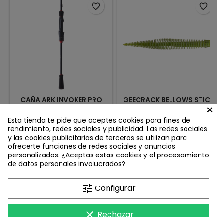
favorite_border
favorite_border
CAÑA ARK INVOKER PRO
GEECRACK BELLOWS STICK
×
SERIES 7'1'' M XFAST
4.8" WEED SPECIAL 286
SPINNING
Review(s):
0
Review(s):
0
Esta tienda te pide que aceptes cookies para fines de
rendimiento, redes sociales y publicidad. Las redes sociales
7' MEDIUM EXTRA FAST 8-17 LBS
El gusano palo Geecrack
y las cookies publicitarias de terceros se utilizan para
1/16 - 3/4 OZ 1.77 - 21 GRS
Bellows presenta un diseño
ofrecerte funciones de redes sociales y anuncios
innovador que produce una
Precio
Precio
239,00 €
9,40 €
personalizados. ¿Aceptas estas cookies y el procesamiento
acción diferente a cualquier
de datos personales involucrados?
otro cebo palo en el
Añadir al carrito
Añadir al carrito


mercado. Moldeado con una
sección de cola bulbosa y
tune
Configurar
nervaduras de arriba a
abajo, el Geecrack Bellows
Stick Worm genera una
clear
Rechazar
acción de natación