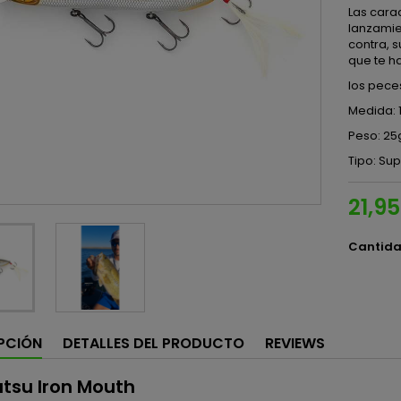
Las cara
lanzamien
contra, 
que te h
los pece
Medida: 
Peso: 25
Tipo: Sup
21,9
Cantid
PCIÓN
DETALLES DEL PRODUCTO
REVIEWS
tsu Iron Mouth