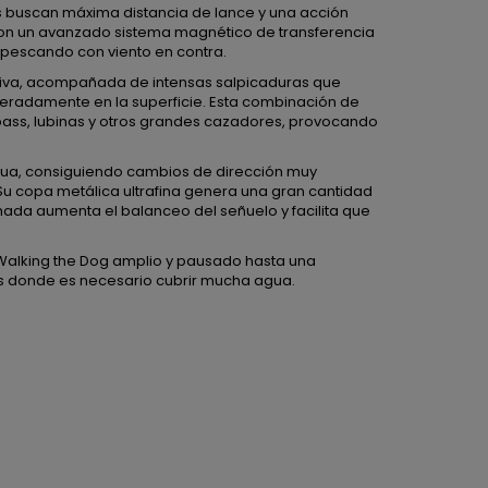
 buscan máxima distancia de lance y una acción
n un avanzado sistema magnético de transferencia
 pescando con viento en contra.
iva, acompañada de intensas salpicaduras que
eradamente en la superficie. Esta combinación de
 bass, lubinas y otros grandes cazadores, provocando
agua, consiguiendo cambios de dirección muy
Su copa metálica ultrafina genera una gran cantidad
hada aumenta el balanceo del señuelo y facilita que
 Walking the Dog amplio y pausado hasta una
s donde es necesario cubrir mucha agua.