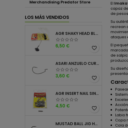
Merchandising Predator Store
El
Imakat
capaz de
de pesos,
LOS MÁS VENDIDOS
Su autént
recrean 
movimient
AGR SHAKY HEAD BLACK 4PK
ataques e
El peque
Precio
6,50 €
favorite_border
marcados
de salpic
produzca
ASARI ANZUELO CURVO CAROLINA WORM
Su diseñ
presenta
Precio
3,60 €
favorite_border
Caract
Pasean
AGR INSERT NAIL SINKER
Sistem
Excele
Acció
Precio
4,50 €
favorite_border
Potent
Labio 
Copa m
MUSTAD BALL JIG HEAD KEEPER
Cola d