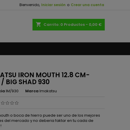
Bienvenido,
Iniciar sesión
o
Crear una cuenta
×
×
×
shopping_cart
Carrito:
0
Productos - 0,00 €
n
s
ATSU IRON MOUTH 12.8 CM-
 / BIG SHAD 930
cia
IM/930
Marca
Imakatsu
 mouth o boca de hierro puede ser uno de los mejores
s del mercado y no deberia faktar en tu cada de
!