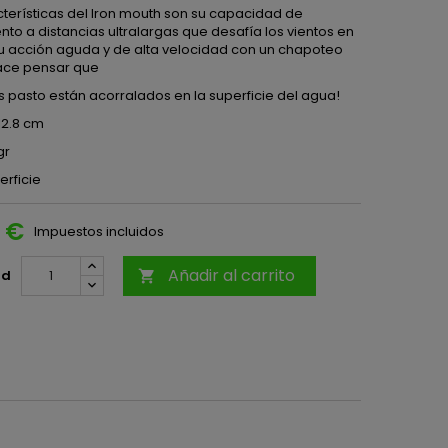
cterísticas del Iron mouth son su capacidad de
to a distancias ultralargas que desafía los vientos en
su acción aguda y de alta velocidad con un chapoteo
ace pensar que
s pasto están acorralados en la superficie del agua!
12.8 cm
gr
erficie
5 €
Impuestos incluidos
Añadir al carrito
ad
