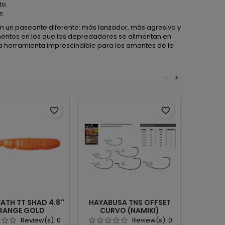
to.
e.
un paseante diferente: más lanzador, más agresivo y
entos en los que los depredadores se alimentan en
una herramienta imprescindible para los amantes de la
<
>
favorite_border
favorite_border
ATH TT SHAD 4.8''
HAYABUSA TNS OFFSET
RAPAL
RANGE GOLD
CURVO (NAMIKI)
GREEN
Review(s):
0
Review(s):
0