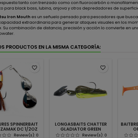
espuesta tanto con trenzado como con fluorocarbón o monofilamen
to para black bass, lubina, anjova y otros depredadores de superfici
su Iron Mouth
es un señuelo pensado para pescadores que buscan 
capacidad extraordinaria para generar ataques visuales en los mom
e. Su combinación de distancia, precisión y acción lo convierte en 
pwater.
OS PRODUCTOS EN LA MISMA CATEGORÍA:
favorite_border
favorite_border
RES SPINNERBAIT
LONGASBAITS CHATTER
BAITBRE
 ZAMAK DC 1/2OZ
GLADIATOR GREEN
O
RCAS SPECIAL
PUMPKIN CHARTREUSE
Review(s):
0
Review(s):
0