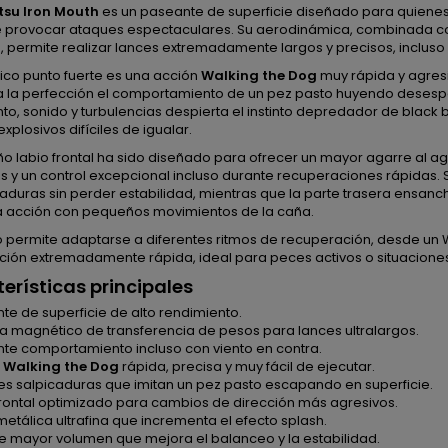
su Iron Mouth
es un paseante de superficie diseñado para quienes
 provocar ataques espectaculares. Su aerodinámica, combinada co
 permite realizar lances extremadamente largos y precisos, incluso
ico punto fuerte es una acción
Walking the Dog
muy rápida y agres
a la perfección el comportamiento de un pez pasto huyendo desesp
o, sonido y turbulencias despierta el instinto depredador de black
xplosivos difíciles de igualar.
ño labio frontal ha sido diseñado para ofrecer un mayor agarre al 
 y un control excepcional incluso durante recuperaciones rápidas. 
aduras sin perder estabilidad, mientras que la parte trasera ensanc
 acción con pequeños movimientos de la caña.
o permite adaptarse a diferentes ritmos de recuperación, desde un
ción extremadamente rápida, ideal para peces activos o situacione
erísticas principales
te de superficie de alto rendimiento.
a magnético de transferencia de pesos para lances ultralargos.
nte comportamiento incluso con viento en contra.
n
Walking the Dog
rápida, precisa y muy fácil de ejecutar.
es salpicaduras que imitan un pez pasto escapando en superficie.
frontal optimizado para cambios de dirección más agresivos.
etálica ultrafina que incrementa el efecto splash.
e mayor volumen que mejora el balanceo y la estabilidad.