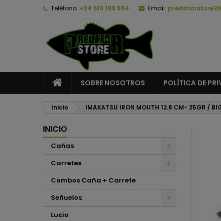
Teléfono:
+34 613 199 594
Email:
predatorstore2
A
C
I
add_circle_outline
De
No
SOBRE NOSOTROS
POLÍTICA DE PR
Inicio
IMAKATSU IRON MOUTH 12.8 CM- 25GR / BI
INICIO
Cañas
Carretes
Combos Caña + Carrete
Señuelos
Lucio