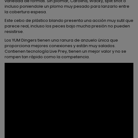
variedad de formas. Sin plomar, Carolina, Wacky, split shot o
incluso poniendole un plomo muy pesado para lanzarlo entre
la cobertura espesa.
Este cebo de plástico blando presenta una acción muy sutil que
parece real, incluso los peces bajo mucha presión no pueden
resistirse.
Los YUM Dingers tienen una ranura de anzuelo única que
proporciona mejores conexiones y están muy salados.
Contienen tecnología Live Prey, tienen un mejor valor y no se
rompen tan rápido como la competencia.