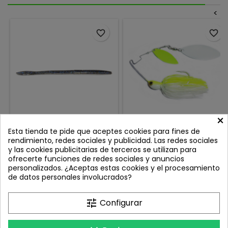
<
favorite_border
favorite_border
×
X ZONE LURES DECEPTION
LONGASBAITS SPINNER
Esta tienda te pide que aceptes cookies para fines de
WORM ELECTRIC SHAD
4WIND PBL WHITE CHART
rendimiento, redes sociales y publicidad. Las redes sociales
Review(s):
0
Review(s):
0
y las cookies publicitarias de terceros se utilizan para
ofrecerte funciones de redes sociales y anuncios
El gusano engañoso de la
La nueva 4Wind Slow Rolling
personalizados. ¿Aceptas estas cookies y el procesamiento
serie X Zone Pro es definitivo
Spinner de Longasbaits llega
de datos personales involucrados?
FLOTANTE¡ Gusano Finesse!
para convertirse en un arma
Precio
Precio
6,90 €
15,95 €
FLOTA! Medida: 6" 15 cm
imprescindible cuando el
Cantidad: 12 Unidades por
depredador está profundo y
Añadir al carrito
Añadir al carrito


tune
Configurar
bolsa Tectinas: Shakey Head,
selectivo. Con un peso de 1
Wacky Rig, Neko Rig, Drop
oz (30 g), está diseñada
Shot
específicamente para