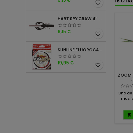
6,15 €
16 OTR
favorite_border
HART SPY CRAW 4'' PLUM EMERALD
Precio
6,15 €
favorite_border
SUNLINE FLUOROCARBONO 100% SUPER FC SNIPER 200 YD - 182 M
Precio
19,95 €
favorite_border
ZOOM S
Uno de 
mas f
Medida:
10 u
