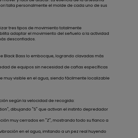
ri talla personalmente el molde de cada uno de sus
lizar tres tipos de movimiento totalmente
bilita adaptar el movimiento del señuelo a la actividad
 más desconfiados.
la de Black Bass lo embocque, logrando clavadas más
riedad de equipos sin necesidad de cañas específicas
 muy visible en el agua, siendo fácilmente localizable
ción según la velocidad de recogida:
on", dibujando "S" que activan el instinto depredador
cción muy cerrados en "Z", mostrando todo su flanco a
vibración en el agua, imitando a un pez real huyendo