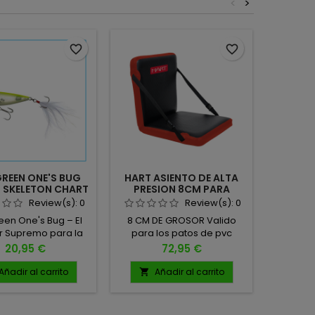
<
>
favorite_border
favorite_border
REEN ONE'S BUG
HART ASIENTO DE ALTA
YAMAMO
 SKELETON CHART
PRESION 8CM PARA
3.5'' G
059
PATOS
Review(s):
0
Review(s):
0
een One's Bug – El
8 CM DE GROSOR Valido
8 UNI
 Supremo para la
para los patos de pvc
ie 🎣🔥 El Evergreen
como toda la gama hart
Precio
Precio
20,95 €
72,95 €
 Bug es un popper
sikkario, vendetta, hybrid o
to diseñado para
cualquier otro modelo del
Añadir al carrito
Añadir al carrito
A


cadores que buscan
mercado.
jor en superficie
va. Con un diseño