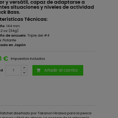
or y versátil, capaz de adaptarse a
ntes situaciones y niveles de actividad
ack Bass.
erísticas Técnicas:
ño
: 144 mm
 1.2 oz (34g)
o de anzuelo
: Triple del #4
n
: Flotante
cado en Japón
0 €
Impuestos incluidos
Añadir al carrito
ad

 Ratchet diseñado por Takanori Hiraiwa para la pesca
 mover y fácil de atacar. La esencia de la artesanía