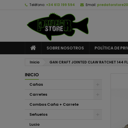
Teléfono:
+34 613 199 594
Email:
predatorstore2
A
C
I
add_circle_outline
De
No
SOBRE NOSOTROS
POLÍTICA DE PR
Inicio
GAN CRAFT JOINTED CLAW RATCHET 144 
INICIO
Cañas
Carretes
Combos Caña + Carrete
Señuelos
Lucio