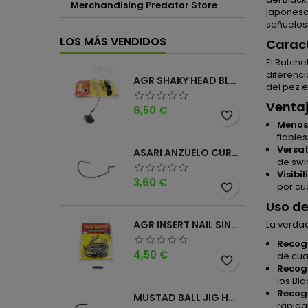
Merchandising Predator Store
japonesa
señuelos
LOS MÁS VENDIDOS
Caract
El Ratche
diferenci
AGR SHAKY HEAD BLACK 4PK
del pez 
Ventaj
Precio
6,50 €
favorite_border
Menos
fiables
Versat
ASARI ANZUELO CURVO CAROLINA WORM
de swi
Visibi
Precio
3,60 €
por cu
favorite_border
Uso de
La verda
AGR INSERT NAIL SINKER
Recogi
Precio
4,50 €
de cua
favorite_border
Recogi
los Bl
Recog
MUSTAD BALL JIG HEAD KEEPER
rápida