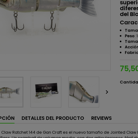
superi
difere
del Bl
Caract
Tama
Peso
:
Tamañ
Acció
Fabri
75,5
Cantid

PCIÓN
DETALLES DEL PRODUCTO
REVIEWS
d Claw Ratchet 144 de Gan Craft es el nuevo tamaño de Jointed Claw
 Bass. Un swimbait de volumen medio, con dos articulaciones, fácil de