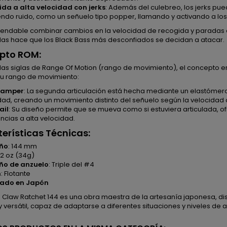
da a alta velocidad con jerks
: Además del culebreo, los jerks p
endo ruido, como un señuelo tipo popper, llamando y activando a los
endable combinar cambios en la velocidad de recogida y paradas de
das hace que los Black Bass más desconfiados se decidan a atacar.
pto ROM:
las siglas de Range Of Motion (rango de movimiento), el concepto en
su rango de movimiento:
Damper
: La segunda articulación está hecha mediante un elastómer
dad, creando un movimiento distinto del señuelo según la velocidad
ail
: Su diseño permite que se mueva como si estuviera articulada, 
encias a alta velocidad.
erísticas Técnicas:
ño
: 144 mm
1.2 oz (34g)
o de anzuelo
: Triple del #4
n
: Flotante
cado en Japón
ed Claw Ratchet 144 es una obra maestra de la artesanía japonesa, 
y versátil, capaz de adaptarse a diferentes situaciones y niveles de a