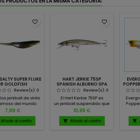
OS PRODUCTOS EN LA MISMA CATEGORÍA:
favorite_border
favorite_border
ALTY SUPER FLUKE
HART JERKIE 75SP
EVERG
JR GOLDFISH
SPANISH ALBURNO SPA
POPPER
Review(s):
0
Review(s):
0
los jerkbait de vinilo
El Hart Kerkie 75SP es
Evergr
amoso del mundo.
un jerkbait suspendido que
Popper
4" 10,6 cm Cantidad:
demuestra que el tamaño
Superfic
Precio
Precio
7,99 €
10,95 €
nidades por bolsa
no lo es todo. Con sus 75
One's
mm y 4.5 g, este señuelo
comple
Añadir al carrito
Añadir al carrito


ligero ofrece lances
los pes
sorprendentes y una acción
lo me
irresistible incluso cuando
agresi