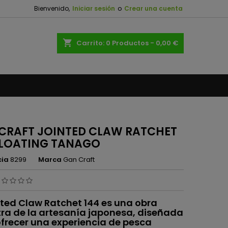
Bienvenido,
Iniciar sesión
o
Crear una cuenta
×
×
×
shopping_cart
Carrito:
0
Productos - 0,00 €
n
s
CRAFT JOINTED CLAW RATCHET
FLOATING TANAGO
cia
8299
Marca
Gan Craft
nted Claw Ratchet 144 es una obra
ra de la artesanía japonesa, diseñada
frecer una experiencia de pesca