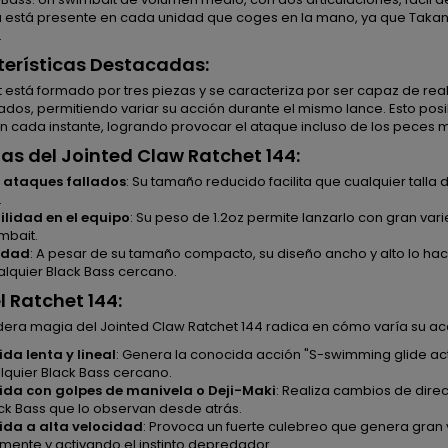
 está presente en cada unidad que coges en la mano, ya que Takano
.
erísticas Destacadas:
t está formado por tres piezas y se caracteriza por ser capaz de rea
ados, permitiendo variar su acción durante el mismo lance. Esto posi
en cada instante, logrando provocar el ataque incluso de los peces
as del Jointed Claw Ratchet 144:
 ataques fallados
: Su tamaño reducido facilita que cualquier tal
.
ilidad en el equipo
: Su peso de 1.2oz permite lanzarlo con gran va
mbait.
lidad
: A pesar de su tamaño compacto, su diseño ancho y alto lo hace
alquier Black Bass cercano.
l Ratchet 144:
dera magia del Jointed Claw Ratchet 144 radica en cómo varía su ac
da lenta y lineal
: Genera la conocida acción "S-swimming glide acti
lquier Black Bass cercano.
da con golpes de manivela o Deji-Maki
: Realiza cambios de dire
ack Bass que lo observan desde atrás.
ida a alta velocidad
: Provoca un fuerte culebreo que genera gran 
mente y activando el instinto depredador.