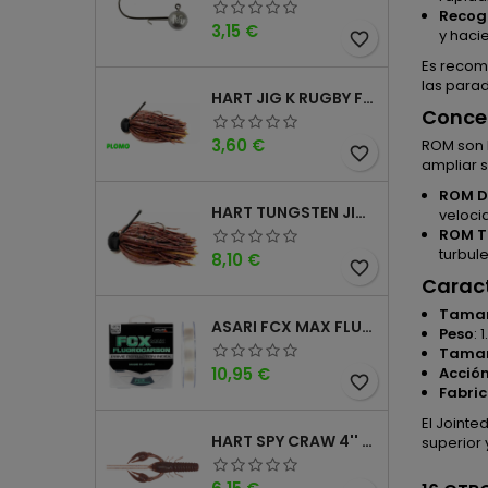
Recogi
Precio
3,15 €
y haci
favorite_border
Es recom
las para
HART JIG K RUGBY FOOTBALL DM
Conce
Precio
3,60 €
ROM son 
favorite_border
ampliar 
ROM 
HART TUNGSTEN JIG T FOOTBALL DM
veloci
ROM T
turbul
Precio
8,10 €
favorite_border
Caract
Tama
ASARI FCX MAX FLUOROCARBONO 100% 100MTS
Peso
: 
Tamañ
Precio
Acció
10,95 €
favorite_border
Fabri
El Joint
HART SPY CRAW 4'' CINNAMON PURPLE
superior 
Precio