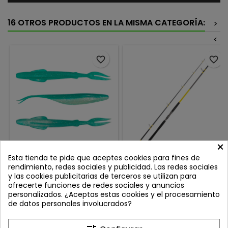
16 OTROS PRODUCTOS EN LA MISMA CATEGORÍA:
>
<
favorite_border
favorite_border
×
IBERICAN LURES ARROW
CAÑA BLACK CAT
Esta tienda te pide que aceptes cookies para fines de
FISH 5'' MALDIVAS SHAD
FREESTYLE PRO SPIN
rendimiento, redes sociales y publicidad. Las redes sociales
2.7MTS 50-180GR
Review(s):
0
Review(s):
0
y las cookies publicitarias de terceros se utilizan para
ofrecerte funciones de redes sociales y anuncios
El Arrow Fish representa la
La FreeStyle Pro Spin eleva la
personalizados. ¿Aceptas estas cookies y el procesamiento
nueva generación de soft
mítica serie Freestyle a un
de datos personales involucrados?
baits: un señuelo diseñado
nuevo nivel,
Precio
Precio
9,99 €
117,90 €
con ingeniería de
combinando potencia,
precisión que combina sal y
control y diseño en una caña
Añadir al carrito
Añadir al carrito

