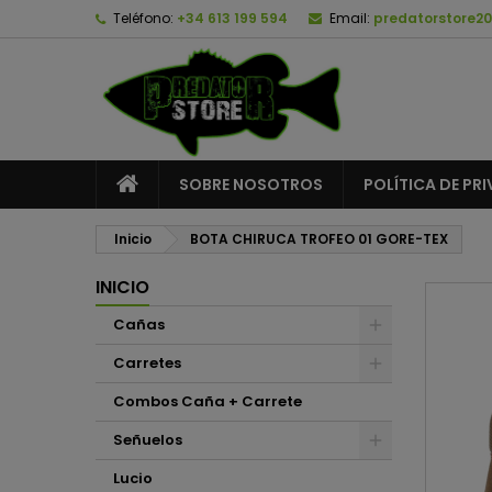
Teléfono:
+34 613 199 594
Email:
predatorstore2
A
C
I
add_circle_outline
De
No
SOBRE NOSOTROS
POLÍTICA DE PR
Inicio
BOTA CHIRUCA TROFEO 01 GORE-TEX
INICIO
Cañas
Carretes
Combos Caña + Carrete
Señuelos
Lucio