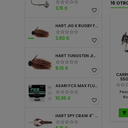
16 OTR
Precio
3,15 €
favorite_border
HART JIG K RUGBY FOOTBALL DM
Precio
3,60 €
favorite_border
HART TUNGSTEN JIG T FOOTBALL DM
Precio
8,10 €
favorite_border
CARR
550
ASARI FCX MAX FLUOROCARBONO 100% 100MTS
Peso:
Ro
Precio
10,95 €
favorite_border
Capa
Poten

HART SPY CRAW 4'' CINNAMON PURPLE
Precio