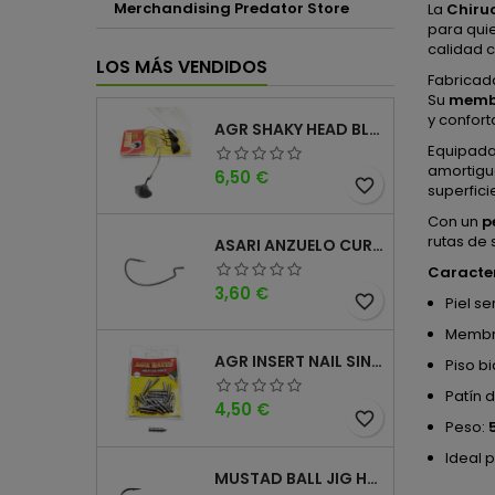
Merchandising Predator Store
La
Chiru
para qui
calidad 
LOS MÁS VENDIDOS
Fabricad
Su
memb
y confort
AGR SHAKY HEAD BLACK 4PK
Equipada
amortigu
Precio
6,50 €
favorite_border
superfici
Con un
p
rutas de 
ASARI ANZUELO CURVO CAROLINA WORM
Caracter
Precio
3,60 €
favorite_border
Piel s
Memb
AGR INSERT NAIL SINKER
Piso b
Patín 
Precio
4,50 €
favorite_border
Peso:
Ideal 
MUSTAD BALL JIG HEAD KEEPER