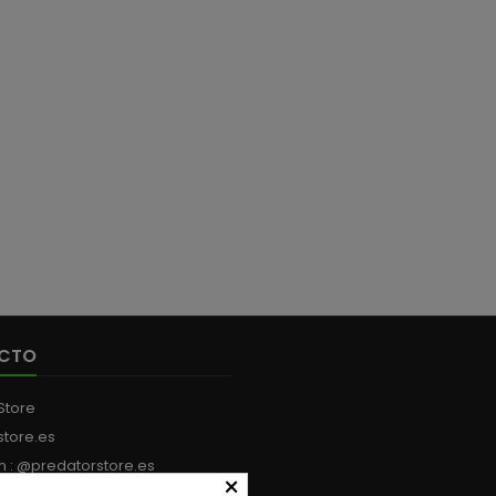
🐟 o tu estilo casual diario
🚫 Tra
👌. El parche frontal retro
Olvída
sobre los paneles de lona
tras h
le da un toque distintivo que
intensa.
no pasa desapercibido ✨.
Se ada
Talla Unica
sin g
CTO
Store
store.es
m : @predatorstore.es
×
:
+34 613 199 594