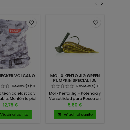
<
>
favorite_border
favorite_border
NECKER VOLCANO
MOLIX KENTO JIG GREEN
OSP P
PUMPKIN SPECIAL 135
Review(s):
0
Review(s):
0
o técnico elástico y
Molix Kento Jig – Potencia y
El Pic
able: Mantén tu piel
Versatilidad para Pesca en
reacción
resca incluso en los
Vegetación y Fondos
los b
Precio
Precio
12,75 €
5,60 €
 más calurosos.
Rocosos El Kento Jig es un
descr
atamiento UPF+50:
señuelo versátil, diseñado
in
Añadir al carrito
Añadir al carrito
A


ón eficaz contra los
para ofrecer un
depreda
s UV para largas
rendimiento excepcional
duro
das al aire libre.
tanto en flipping y pitching
capacid