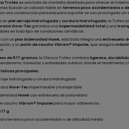
ca Trofeo
es una bota de montaña diseñada para ofrecer el máximo 
enes buscan un calzado fiable en
terrenos poco accidentados o de
con una construcción pensada para soportar un uso prolongado sin 
a en
piel serraje hidrofugada
y
cordura hidrofugada
, la Trofeo
rana Gore-Tex
garantiza una
impermeabilidad total
y una
trans
ables en todo tipo de condiciones climáticas.
 con un
piso bidensidad Hawk
, esta bota integra una
entresuela d
ación, y un
patín de caucho Vibram® Impulse
, que asegura
máxima
es.
eso de 577 gramos
, la Chiruca Trofeo combina
ligereza, durabilid
senderismo, travesías y actividades outdoor donde el rendimiento y 
ísticas principales:
erraje hidrofugada y cordura hidrofugada
rana
Gore-Tex
impermeable y transpirable
idensidad
Hawk
con entresuela de poliuretano
de caucho
Vibram® Impulse
para mayor adherencia
577 g
para terrenos poco accidentados o de dificultad media