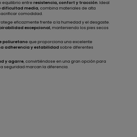
equilibrio entre
resistencia, confort y tracción
. Ideal
 dificultad media
, combina materiales de alta
sacrificar comodidad.
 protege eficazmente frente a la humedad y el desgaste.
pirabilidad excepcional
, manteniendo los pies secos
e poliuretano
que proporciona una excelente
 adherencia y estabilidad
sobre diferentes
ad y agarre
, convirtiéndose en una gran opción para
la seguridad marcan la diferencia.