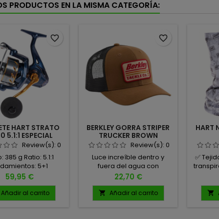
OS PRODUCTOS EN LA MISMA CATEGORÍA:
favorite_border
favorite_border
ETE HART STRATO
BERKLEY GORRA STRIPER
HART 
0 5.1:1 ESPECIAL
TRUCKER BROWN
SILURO
CHARCOAL
Review(s):
0
Review(s):
0
 385 g Ratio: 5.1:1
Luce increíble dentro y
✅ Tejid
damientos: 5+1
fuera del agua con
transpir
cidad: 0,35/240
la Berkley Striper Trucker
seca y f
Precio
Precio
59,95 €
22,70 €
cia de freno: 17Kg
Cap. Su diseño clásico y
días
funcionalidad moderna la
☀️ Tr
Añadir al carrito
Añadir al carrito


convierten en el
Protecci
complemento perfecto
rayo
para tus jornadas de pesca
jorna