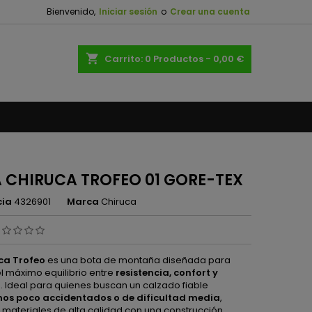
Bienvenido,
Iniciar sesión
o
Crear una cuenta
×
×
×
shopping_cart
Carrito:
0
Productos - 0,00 €
n
s
 CHIRUCA TROFEO 01 GORE-TEX
cia
4326901
Marca
Chiruca
ca Trofeo
es una bota de montaña diseñada para
el máximo equilibrio entre
resistencia, confort y
n
. Ideal para quienes buscan un calzado fiable
nos poco accidentados o de dificultad media
,
materiales de alta calidad con una construcción