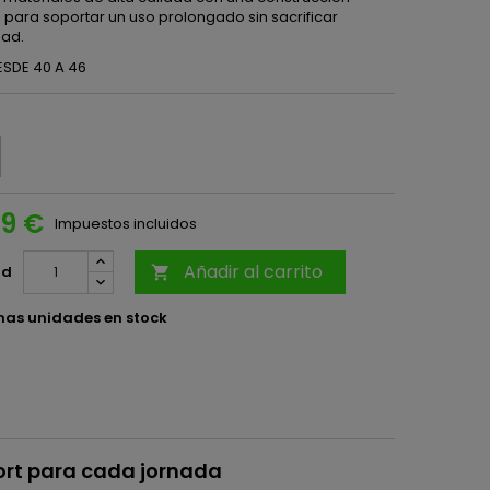
para soportar un uso prolongado sin sacrificar
ad.
ESDE 40 A 46
99 €
Impuestos incluidos
Añadir al carrito
ad

mas unidades en stock
ort para cada jornada