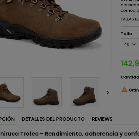
pensada 
comodid
TALLAS D
Talla
142,
Cantid

Últi

PCIÓN
DETALLES DEL PRODUCTO
REVIEWS
hiruca Trofeo – Rendimiento, adherencia y conf