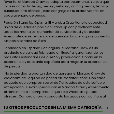
favorita, el Maraba Craw se adapta perfectamente. Ya sea que
lo uses como trailer jig, ned rig, neko rig, darting heads, texas, ¡o
cualquier otra técnica!, este cangrejo es tu aliado versátil en
cada aventura de pesca.
Posición Stand Up Óptima: El Maraba Craw tiene la capacidad
única de quedar en posición Stand Up con prácticamente
todos los montajes, aumentando su visibilidad y atracción.
Asegúrate de ser el centro de atención bajo el agua y aumenta
tus posibilidades de éxito.
Fabricado en España: Con orgullo, el Maraba Craw es un
producto de calidad fabricado en España, garantizando los
más altos estándares de diseño y producción. Confía en la
experiencia y artesanía española para mejorar tu experiencia
de pesca.
¡No te pierdas la oportunidad de agregar el Maraba Craw de
Walobaits a tu equipo de pesca en Predator Store! Con cada
paquete que compres, recibirás 7 unidades de este señuelo
excepcional. Eleva tu pesca con el Maraba Craw y experimenta
el rendimiento incomparable que solo Walobaits puede
ofrecer. ¡Compra ahora y conquista las aguas con confianza!
16 OTROS PRODUCTOS EN LA MISMA CATEGORÍA:
>