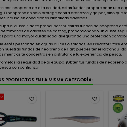
as con neopreno de alta calidad, estas fundas proporcionan una cap
ng. El neopreno no solo protege contra arañazos y golpes, sino que
es incluso en condiciones climáticas adversas.
cupa el ajuste? ¡No te preocupes! Nuestras fundas de neopreno es
 de tamaños de carretes de casting, proporcionando un ajuste seg
as para una mayor durabilidad, asegurando una protección confiab
ue estés pescando en aguas dulces o saladas, en Predator Store en
n nuestras fundas de neopreno de Hart, puedes tener la tranquilida
s mientras te concentras en disfrutar de tu experiencia de pesca.
ometas la seguridad de tu equipo. ¡Obtén tus fundas de neopreno de
pesca con confianza!
OS PRODUCTOS EN LA MISMA CATEGORÍA:
do
favorite_border
favorite_border