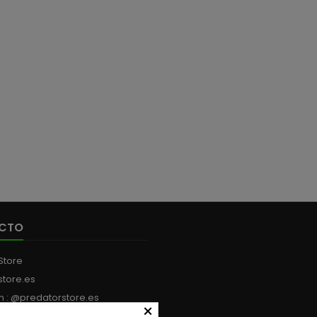
CTO
Store
store.es
m : @predatorstore.es
×
:
+34 613 199 594