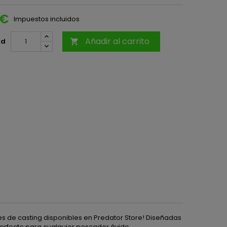
 €
Impuestos incluidos
Añadir al carrito
ad

s de casting disponibles en Predator Store! Diseñadas
perfecto para cualquier pescador ávido.