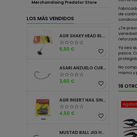
Merchandising Predator Store
Fabricad
de casti
LOS MÁS VENDIDOS
condicion
¿Te preo
variedad
AGR SHAKY HEAD BLACK 4PK
reforzad
Ya sea q
Precio
6,50 €
favorite_border
pesca. Co
protegido
No compr
ASARI ANZUELO CURVO CAROLINA WORM
mismo y 
Precio
3,60 €
favorite_border
16 OTR
AGR INSERT NAIL SINKER
Agota
Precio
4,50 €
favorite_border
MUSTAD BALL JIG HEAD KEEPER