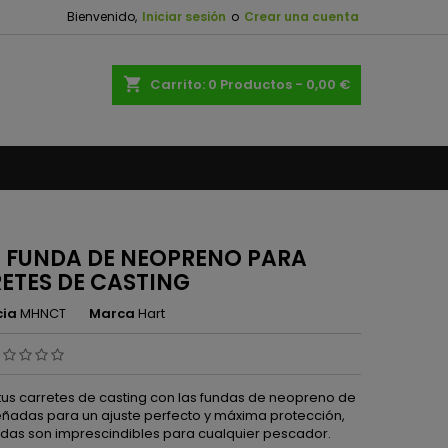
Bienvenido,
Iniciar sesión
o
Crear una cuenta
×
×
×
shopping_cart
Carrito:
0
Productos - 0,00 €
n
s
 FUNDA DE NEOPRENO PARA
ETES DE CASTING
cia
MHNCT
Marca
Hart
tus carretes de casting con las fundas de neopreno de
señadas para un ajuste perfecto y máxima protección,
ndas son imprescindibles para cualquier pescador.