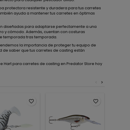
a protectora resistente y duradera para tus carretes
 también ayuda a mantener tus carretes en óptimas
tán diseñadas para adaptarse perfectamente a una
uro y cómodo. Además, cuentan con costuras
le temporada tras temporada.
tendemos la importancia de proteger tu equipo de
d de saber que tus carretes de casting están
 Hart para carretes de casting en Predator Store hoy
<
>
Agotad
favorite_border
favorite_border