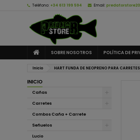
Teléfono:
+34 613 199 594
Email:
predatorstore2
A
C
I
add_circle_outline
De
No
SOBRE NOSOTROS
POLÍTICA DE PR
Inicio
HART FUNDA DE NEOPRENO PARA CARRETES
INICIO
Cañas
Carretes
Combos Caña + Carrete
Señuelos
Lucio