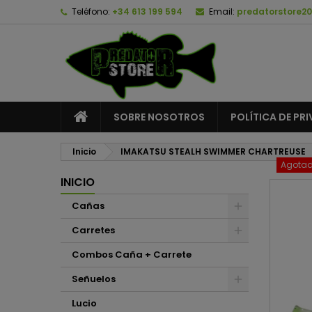
Teléfono:
+34 613 199 594
Email:
predatorstore2
A
C
I
add_circle_outline
De
No
SOBRE NOSOTROS
POLÍTICA DE PR
Inicio
IMAKATSU STEALH SWIMMER CHARTREUSE
Agota
INICIO
Cañas
Carretes
Combos Caña + Carrete
Señuelos
Lucio