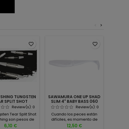
<
>
favorite_border
favorite_border
ISHING TUNGSTEN
SAWAMURA ONE UP SHAD
YUM D
AR SPLIT SHOT
SLIM 4" BABY BASS 060
S
Review(s):
0
Review(s):
0
sten Tear Split Shot
Cuando los peces están
El YUM Di
shing son pesos de
difíciles, es momento de
un señue
teno en forma de
jugar fino… y el Sawamura
pesca de
Precio
Precio
6,10 €
12,50 €