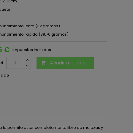
6.2" 16cm
quete
hundimiento lento (32 gramos)
hundimiento rápido (39.70 gramos)
5 €
Impuestos incluidos
Añadir al carrito
ad

tado
e le permite estar completamente libre de malezas y