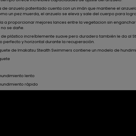
ma de anzuelo patentado cuenta con un imán que mantiene el anzuelo 
omo un pez muerda, el anzuelo se eleva y sale del cuerpo para logra
da a proporcionar mejores lances entre la vegetacion sin enganchar
 no se dañe.
o de plástico increíblemente suave pero duradero también le da al
 perfecto y horizontal durante la recuperación.
uete de Imakatsu Stealth Swimmers contiene un modelo de hundimien
quete
hundimiento lento
hundimiento rápido