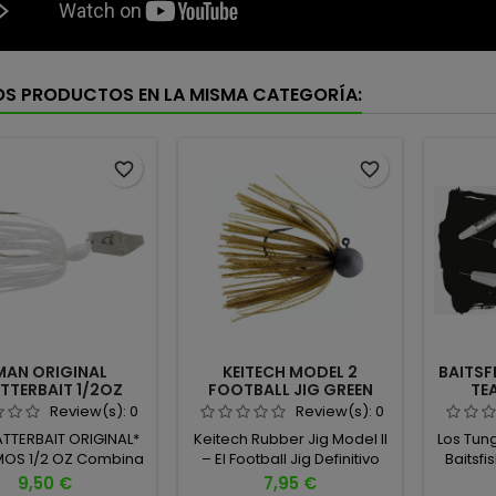
OS PRODUCTOS EN LA MISMA CATEGORÍA:
favorite_border
favorite_border
MAN ORIGINAL
KEITECH MODEL 2
BAITSF
TTERBAIT 1/2OZ
FOOTBALL JIG GREEN
TE
WHITE
PUMPKIN PP 101
Review(s):
0
Review(s):
0
ATTERBAIT ORIGINAL*
Keitech Rubber Jig Model II
Los Tung
MOS 1/2 OZ Combina
– El Football Jig Definitivo
Baitsfi
 destello de un
El Rubber Jig Model
tungs
Precio
Precio
9,50 €
7,95 €