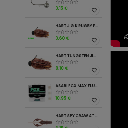
Precio
3,15 €
favorite_border
HART JIG K RUGBY FOOTBALL DM
Precio
3,60 €
favorite_border
HART TUNGSTEN JIG T FOOTBALL DM
Precio
8,10 €
favorite_border
ASARI FCX MAX FLUOROCARBONO 100% 100MTS
Precio
10,95 €
favorite_border
HART SPY CRAW 4'' CINNAMON PURPLE
Precio