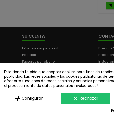
spinner
un crank

al enga
par
explo
profund
en 
SU CUENTA
CONTA
Información personal
Predator
Pedidos
Predator
Facturas por abono
Instagra
Direcciones
Teléfono
Esta tienda te pide que aceptes cookies para fines de rendimi
Cupones de descuento
WhatsAp
publicidad. Las redes sociales y las cookies publicitarias de ter
ofrecerte funciones de redes sociales y anuncios personaliza
Tus ajustes de cookies
Email:
pr
el procesamiento de datos personales involucrados?
tune
Configurar
clear
Rechazar
P