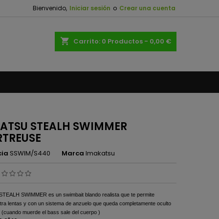
Bienvenido,
Iniciar sesión
o
Crear una cuenta
×
×
×
shopping_cart
Carrito:
0
Productos - 0,00 €
n
s
ATSU STEALH SWIMMER
TREUSE
cia
SSWIM/S440
Marca
Imakatsu
TEALH SWIMMER es un swimbait blando realista que te permite
ltra lentas y con un sistema de anzuelo que queda completamente oculto
 (cuando muerde el bass sale del cuerpo )