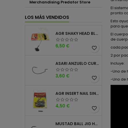
Merchandising Predator Store
El siste
pronto c
LOS MÁS VENDIDOS
Esto ayu
para que
AGR SHAKY HEAD BLACK 4PK
El cuerp
de cuerpo
Precio
6,50 €
cada paq
favorite_border
2 por pa
Incluye:
ASARI ANZUELO CURVO CAROLINA WORM
-Uno de 
Precio
3,60 €
favorite_border
-Uno de 
AGR INSERT NAIL SINKER
Precio
4,50 €
favorite_border
MUSTAD BALL JIG HEAD KEEPER