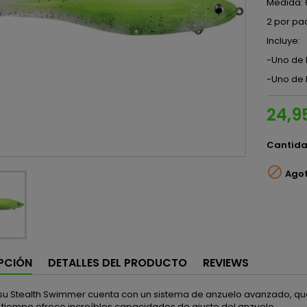
Medida: 
2 por pa
Incluye:
-Uno de 
-Uno de 
24,9
Cantid

Ago
PCIÓN
DETALLES DEL PRODUCTO
REVIEWS
tsu Stealth Swimmer cuenta con un sistema de anzuelo avanzado, qu
 tiempo ofrece increíbles capacidades de ajuste del anzuelo.