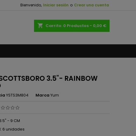
Bienvenido,
Iniciar sesión
o
Crear una cuenta
×
×
×
shopping_cart
Carrito:
0
Productos - 0,00 €
n
s
SCOTTSBORO 3.5"- RAINBOW
D
cia
YSTS3M804
Marca
Yum
3.5" - 9 CM
: 6 unidades