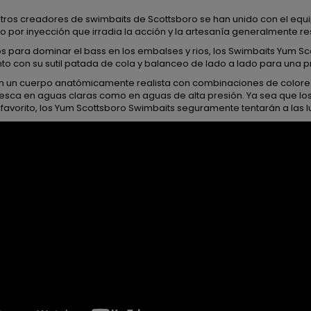
tros creadores de swimbaits de Scottsboro se han unido con el equ
 por inyección que irradia la acción y la artesanía generalmente r
 para dominar el bass en los embalses y rios, los Swimbaits Yum Scot
to con su sutil patada de cola y balanceo de lado a lado para una p
n un cuerpo anatómicamente realista con combinaciones de colore
esca en aguas claras como en aguas de alta presión. Ya sea que los j
favorito, los Yum Scottsboro Swimbaits seguramente tentarán a las lu