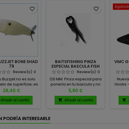
Agotad
favorite_border
favorite_border
UZZJET BONE SHAD
BAITSFISHING PINZA
VMC G
79
ESPECIAL BASCULA FISH
GRIP WEITGH
Review(s):
0
Review(s):
0
s Buzzjet no es solo
120 MM Pinza especial para
Nueva
elo de superficie; es
ponerla en tu bascula y no
Hooks –
yenda en la caza de
dañar a los peces al
la pesca
Precio
Precio
28,40 €
5,90 €
ndes ejemplares.
pesarlos.
la pe
ñado con un único
la nue
Añadir al carrito
Añadir al carrito


tivo: alcanzar la
VMC Hoo
ción en el topwater.
los ve
as a su imponente
del b
N PODRÍA INTERESARLE
ncia de 96 mm y su
señuelo
e 30 g, es capaz de