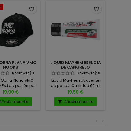
o
favorite_border
favorite_border
ORRA PLANA VMC
LIQUID MAYHEM ESENCIA
BLACK 
HOOKS
DE CANGREJO
2
Review(s):
0
Review(s):
0
 Gorra Plana VMC
Liquid Mayhem atrayente
La Black
 Estilo y pasión por
de peces! Cantidad:60 ml
soluci
 Luce tu pasión por
Uso: Repetir cada 30
transp
Precio
Precio
19,90 €
19,50 €
sca deportiva con
lanzamientos +/-
todos 
va gorra plana de
pes
Añadir al carrito
Añadir al carrito
A


ks, diseñada para
específ
rdaderos fanáticos
pescad
ass fishing y los
<
>
s de calidad. TALLA
ofrece
UNICA
seguro