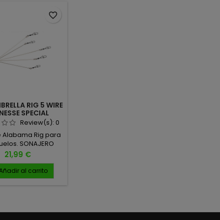
cabl
anzue
favorite_border
esenci
BRELLA RIG 5 WIRE
NESSE SPECIAL
ALABAMA
Review(s):
0
 Alabama Rig para
uelos. SONAJERO
PORADO Mide 7″.
Precio
21,99 €
Tennessee Special.
Añadir al carrito