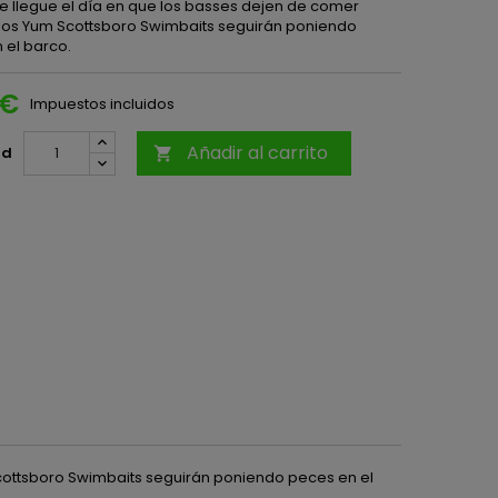
e llegue el día en que los basses dejen de comer
 los Yum Scottsboro Swimbaits seguirán poniendo
 el barco.
 €
Impuestos incluidos
Añadir al carrito
ad

Scottsboro Swimbaits seguirán poniendo peces en el