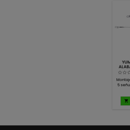
atraer
más g
condi
señu
YUM
ALAB
Montaj
5 señu
Ten
