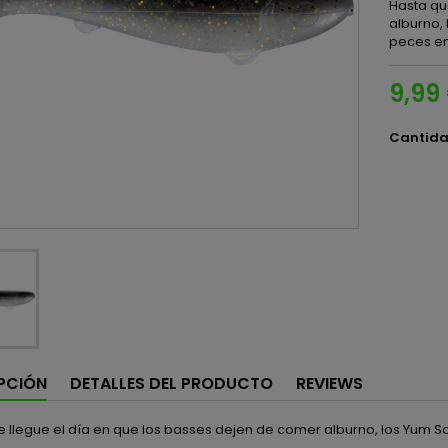
Hasta qu
alburno,
peces en
9,99
Cantid
PCIÓN
DETALLES DEL PRODUCTO
REVIEWS
e llegue el día en que los basses dejen de comer alburno, los Yum 