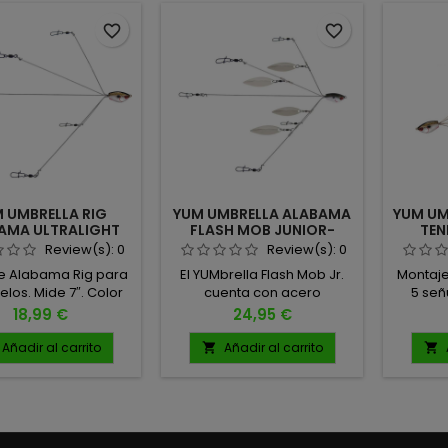
 a los depredadores
randes incluso en
favorite_border
favorite_border
ciones donde otros
elos fallan, como
aguas...
 UMBRELLA RIG
YUM UMBRELLA ALABAMA
YUM UM
AMA ULTRALIGHT
FLASH MOB JUNIOR-
TEN
WILLOW BLADE
Review(s):
0
Review(s):
0
e Alabama Rig para
El YUMbrella Flash Mob Jr.
Montaje
elos. Mide 7″. Color
cuenta con acero
5 señ
nessee Special.
inoxidable súper resistente,
INCOR
Precio
Precio
18,99 €
24,95 €
alambre tratado
Color 
térmicamente, broches y
Añadir al carrito
Añadir al carrito


giratorios fuertes, pero
ahora se puede lanzar en
cualquier tipo de caña y
carrete Alambre de acero
inoxidable tratado, con