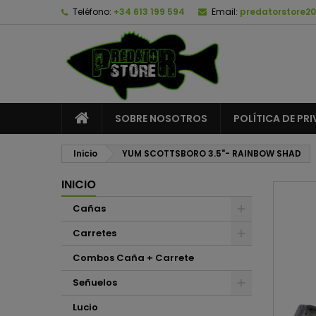
Teléfono:
+34 613 199 594
Email:
predatorstore2
A
C
I
add_circle_outline
De
No
SOBRE NOSOTROS
POLÍTICA DE PR
Inicio
YUM SCOTTSBORO 3.5"- RAINBOW SHAD
INICIO
Cañas
Carretes
Combos Caña + Carrete
Señuelos
Lucio