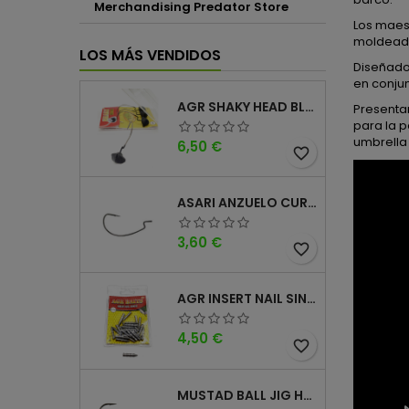
Merchandising Predator Store
Los maes
moldeado
LOS MÁS VENDIDOS
Diseñados
en conjun
AGR SHAKY HEAD BLACK 4PK
Presenta
para la p
umbrella 
Precio
6,50 €
favorite_border
ASARI ANZUELO CURVO CAROLINA WORM
Precio
3,60 €
favorite_border
AGR INSERT NAIL SINKER
Precio
4,50 €
favorite_border
MUSTAD BALL JIG HEAD KEEPER