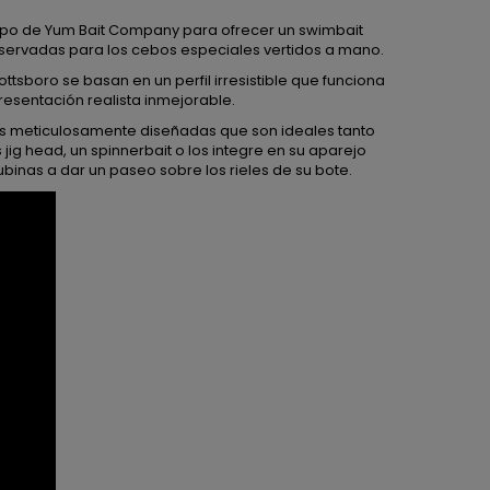
ipo de Yum Bait Company para ofrecer un swimbait
eservadas para los cebos especiales vertidos a mano.
tsboro se basan en un perfil irresistible que funciona
resentación realista inmejorable.
s meticulosamente diseñadas que son ideales tanto
ig head, un spinnerbait o los integre en su aparejo
binas a dar un paseo sobre los rieles de su bote.