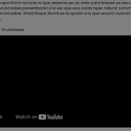
hape Worm es todo lo que debería ser un vinilo para finesse ya sea dr
a increíble presentación a la vez que una caída hiper natural. La for
n increíble. Shad Shape Worm es la opción a la que recurrir cuando 
''
: 10 unidades