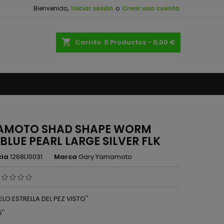
Bienvenido,
Iniciar sesión
o
Crear una cuenta
×
×
×
shopping_cart
Carrito:
0
Productos - 0,00 €
n
s
AMOTO SHAD SHAPE WORM
' BLUE PEARL LARGE SILVER FLK
cia
1268L10031
Marca
Gary Yamamoto
UELO ESTRELLA DEL PEZ VISTO''
''