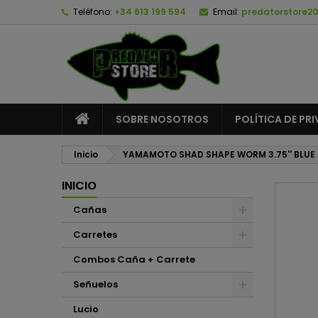
Teléfono:
+34 613 199 594
Email:
predatorstore2
A
C
I
add_circle_outline
De
No
SOBRE NOSOTROS
POLÍTICA DE PR
Inicio
YAMAMOTO SHAD SHAPE WORM 3.75'' BLUE P
INICIO
Cañas
Carretes
Combos Caña + Carrete
Señuelos
Lucio