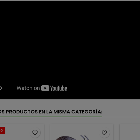
OS PRODUCTOS EN LA MISMA CATEGORÍA:
do
favorite_border
favorite_border