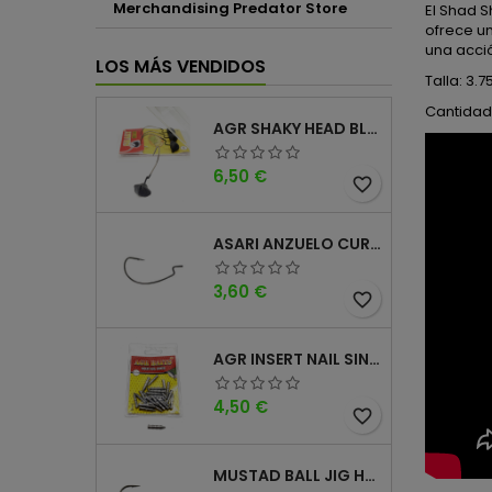
Merchandising Predator Store
El Shad S
ofrece un
una acció
LOS MÁS VENDIDOS
Talla: 3.75
Cantidad
AGR SHAKY HEAD BLACK 4PK
Precio
6,50 €
favorite_border
ASARI ANZUELO CURVO CAROLINA WORM
Precio
3,60 €
favorite_border
AGR INSERT NAIL SINKER
Precio
4,50 €
favorite_border
MUSTAD BALL JIG HEAD KEEPER