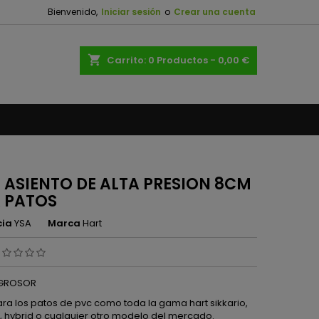
Bienvenido,
Iniciar sesión
o
Crear una cuenta
×
×
×
shopping_cart
Carrito:
0
Productos - 0,00 €
n
s
 ASIENTO DE ALTA PRESION 8CM
 PATOS
cia
YSA
Marca
Hart
 GROSOR
ara los patos de pvc como toda la gama hart sikkario,
, hybrid o cualquier otro modelo del mercado.