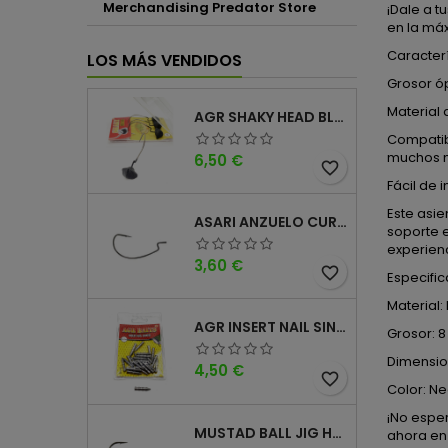
Merchandising Predator Store
¡Dale a t
en la má
Caracterí
LOS MÁS VENDIDOS
Grosor ó
Material 
AGR SHAKY HEAD BLACK 4PK
Compatibi
muchos 
Precio
6,50 €
favorite_border
Fácil de 
Este asi
ASARI ANZUELO CURVO CAROLINA WORM
soporte 
experienc
Precio
3,60 €
favorite_border
Especific
Material:
AGR INSERT NAIL SINKER
Grosor: 8
Dimensio
Precio
4,50 €
favorite_border
Color: Ne
¡No espe
MUSTAD BALL JIG HEAD KEEPER
ahora en 