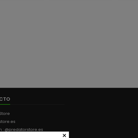
suavidad en cada lance y
Med
recogida. Esta serie Revo X
Cantid
incorpora tecnología
avanzada y componentes
de alto nivel, ofreciendo un
equilibrio perfecto entre
potencia, precisión y
comodidad. 3000H 6.2:1
5.2KG DE FRENO...
CTO
Store
store.es
m : @predatorstore.es
×
:
+34 613 199 594