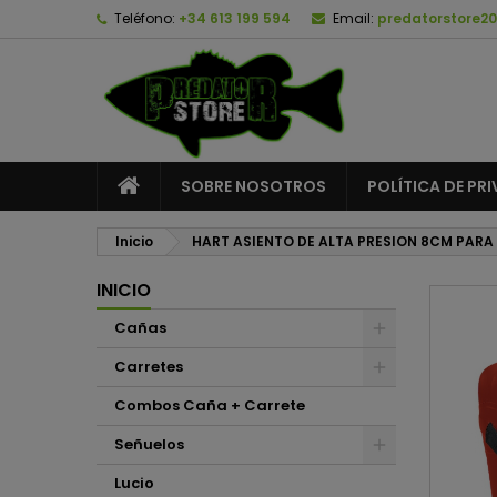
Teléfono:
+34 613 199 594
Email:
predatorstore2
A
C
I
add_circle_outline
De
No
SOBRE NOSOTROS
POLÍTICA DE PR
Inicio
HART ASIENTO DE ALTA PRESION 8CM PARA
INICIO
Cañas
Carretes
Combos Caña + Carrete
Señuelos
Lucio