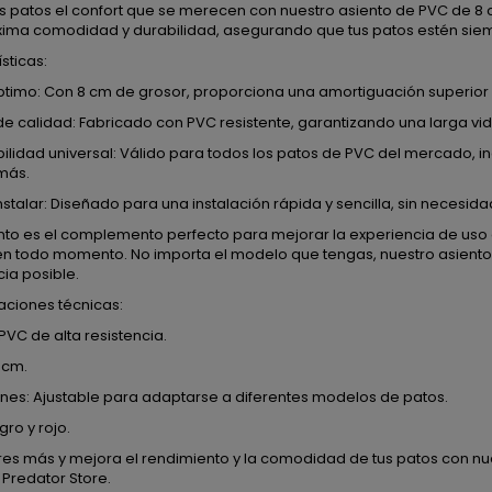
us patos el confort que se merecen con nuestro asiento de PVC de 8
xima comodidad y durabilidad, asegurando que tus patos estén siem
sticas:
ptimo: Con 8 cm de grosor, proporciona una amortiguación superior 
de calidad: Fabricado con PVC resistente, garantizando una larga vid
lidad universal: Válido para todos los patos de PVC del mercado, inc
más.
instalar: Diseñado para una instalación rápida y sencilla, sin necesi
ento es el complemento perfecto para mejorar la experiencia de us
en todo momento. No importa el modelo que tengas, nuestro asient
ia posible.
aciones técnicas:
 PVC de alta resistencia.
 cm.
nes: Ajustable para adaptarse a diferentes modelos de patos.
gro y rojo.
res más y mejora el rendimiento y la comodidad de tus patos con nu
Predator Store.