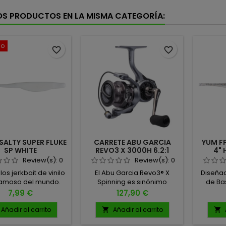
OS PRODUCTOS EN LA MISMA CATEGORÍA:
do
favorite_border
favorite_border
ALTY SUPER FLUKE
CARRETE ABU GARCIA
YUM F
SP WHITE
REVO3 X 3000H 6.2:1
4" 
Review(s):
0
Review(s):
0
los jerkbait de vinilo
El Abu Garcia Revo3® X
Diseña
amoso del mundo.
Spinning es sinónimo
de Ba
da:5.25" 13.33 cm
de calidad, durabilidad y
Jason 
Precio
Precio
7,99 €
127,90 €
ad: 10 unidades por
rendimiento ligero,
Son
bolsa
diseñado para pescadores
desarro
Añadir al carrito
Añadir al carrito


que buscan fiabilidad y
pece