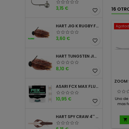
Precio
3,15 €
16 OTR
favorite_border
HART JIG K RUGBY FOOTBALL DM
Agota
Precio
3,60 €
favorite_border
HART TUNGSTEN JIG T FOOTBALL DM
Precio
8,10 €
favorite_border
ZOOM S
ASARI FCX MAX FLUOROCARBONO 100% 100MTS
Precio
Uno de 
10,95 €
favorite_border
mas f
Medi
Cantid
HART SPY CRAW 4'' CINNAMON PURPLE

Precio