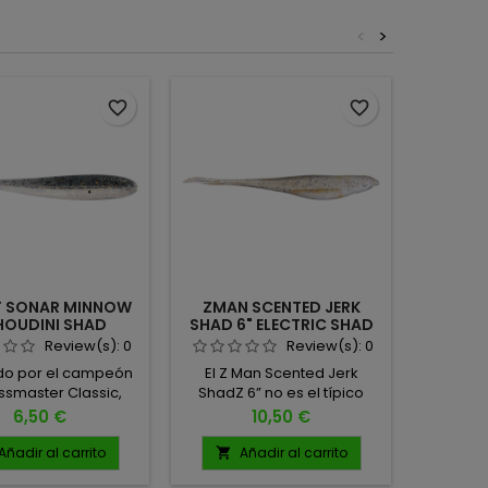
<
>
favorite_border
favorite_border
F SONAR MINNOW
ZMAN SCENTED JERK
HART 
HOUDINI SHAD
SHAD 6" ELECTRIC SHAD
CO
Review(s):
0
Review(s):
0
do por el campeón
El Z Man Scented Jerk
Longitud:
ssmaster Classic,
ShadZ 6” no es el típico
Christie, el Yum FF
vinilo tipo shad… es un
Precio
Precio
6,50 €
10,50 €
ar Minnow fue
auténtico arma secreta
llado para atrapar
cuando los peces se ponen
Añadir al carrito
Añadir al carrito
A


s quisquillosos
exigentes. Diseñado para