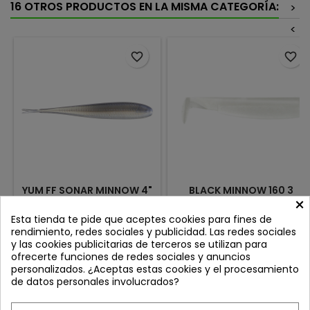
16 OTROS PRODUCTOS EN LA MISMA CATEGORÍA:
>
<
favorite_border
favorite_border
YUM FF SONAR MINNOW 4"
BLACK MINNOW 160 3
×
GLACIER MNW
CUERPOS COLOR WHITE
Review(s):
0
Review(s):
0
Esta tienda te pide que aceptes cookies para fines de
rendimiento, redes sociales y publicidad. Las redes sociales
Diseñado por el campeón de
3 UNIDADES EN BLISTER
y las cookies publicitarias de terceros se utilizan para
Bassmaster Classic, Jason
ofrecerte funciones de redes sociales y anuncios
Christie, el Yum FF Sonar
Precio
Precio
6,50 €
12,00 €
personalizados. ¿Aceptas estas cookies y el procesamiento
Minnow fue desarrollado
de datos personales involucrados?
para atrapar peces
Añadir al carrito
Añadir al carrito


quisquillosos Medida: 4" 10.6
cm Cantidad: 8 unidades por