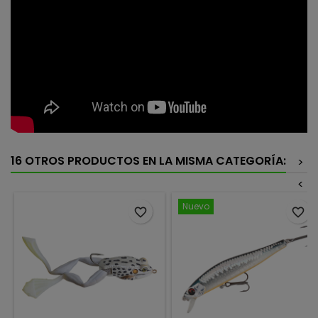
16 OTROS PRODUCTOS EN LA MISMA CATEGORÍA:
>
<
Nuevo
favorite_border
favorite_border