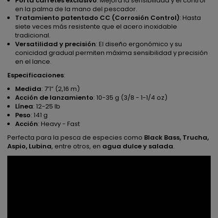
Porta carretes exclusivo
: Mejora la sensibilidad y el control
en la palma de la mano del pescador.
Tratamiento patentado CC (Corrosión Control)
: Hasta
siete veces más resistente que el acero inoxidable
tradicional.
Versatilidad y precisión
: El diseño ergonómico y su
conicidad gradual permiten máxima sensibilidad y precisión
en el lance.
Especificaciones
:
Medida
: 7’1” (2,16 m)
Acción de lanzamiento
: 10-35 g (3/8 - 1-1/4 oz)
Línea
: 12-25 lb
Peso
: 141 g
Acción
: Heavy - Fast
Perfecta para la pesca de especies como
Black Bass, Trucha,
Aspio, Lubina
, entre otros, en
agua dulce y salada
.