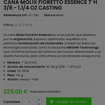
CAÑA MOLIX FIORETTO ESSENCE 7' H
3/8 - 1.1/4 OZ CASTING
Referencia
MFE-C-70H
Marca
Molix
Rating
La caña
Molix Fioretto Essence
es un proyecto que destaca
por su
ergonomía
, espesor optimizado, equilibrio y la
perfecta
combinación de materiales
. Creada en Italia con
tecnología avanzada, como la exclusiva
HMSHM Technology
,
que combina láminas de carbono de módulo diferenciado y un
diseño funcional, esta caña ofrece un rendimiento excepcional.
Medida
: 7’ (2,14 m)
Acción de lanzamiento
: 10-35 g (3/8 - 1-1/4 oz)
Línea
: 12-25 lb
Peso
: 141 g
Acción
: Heavy - Fast
229,00 €
Impuestos incluidos
Añadir al carrito
Cantidad
