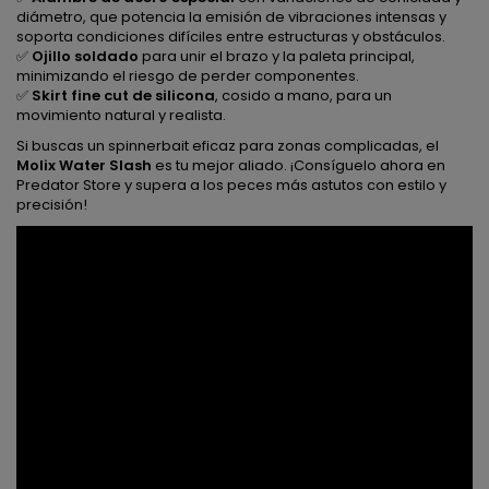
diámetro, que potencia la emisión de vibraciones intensas y
soporta condiciones difíciles entre estructuras y obstáculos.
✅
Ojillo soldado
para unir el brazo y la paleta principal,
minimizando el riesgo de perder componentes.
✅
Skirt fine cut de silicona
, cosido a mano, para un
movimiento natural y realista.
Si buscas un spinnerbait eficaz para zonas complicadas, el
Molix Water Slash
es tu mejor aliado. ¡Consíguelo ahora en
Predator Store y supera a los peces más astutos con estilo y
precisión!