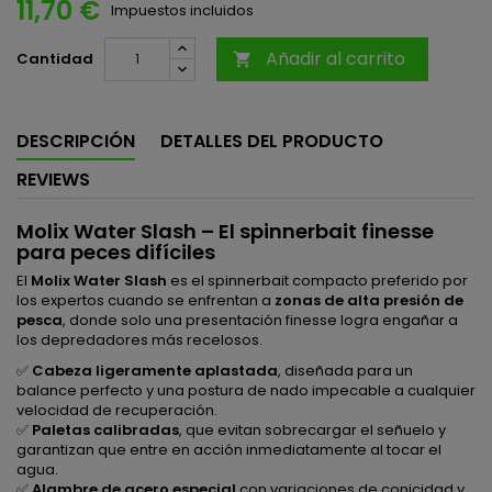
11,70 €
Impuestos incluidos
Añadir al carrito
Cantidad

DESCRIPCIÓN
DETALLES DEL PRODUCTO
REVIEWS
Molix Water Slash – El spinnerbait finesse
para peces difíciles
El
Molix Water Slash
es el spinnerbait compacto preferido por
los expertos cuando se enfrentan a
zonas de alta presión de
pesca
, donde solo una presentación finesse logra engañar a
los depredadores más recelosos.
✅
Cabeza ligeramente aplastada
, diseñada para un
balance perfecto y una postura de nado impecable a cualquier
velocidad de recuperación.
✅
Paletas calibradas
, que evitan sobrecargar el señuelo y
garantizan que entre en acción inmediatamente al tocar el
agua.
✅
Alambre de acero especial
con variaciones de conicidad y