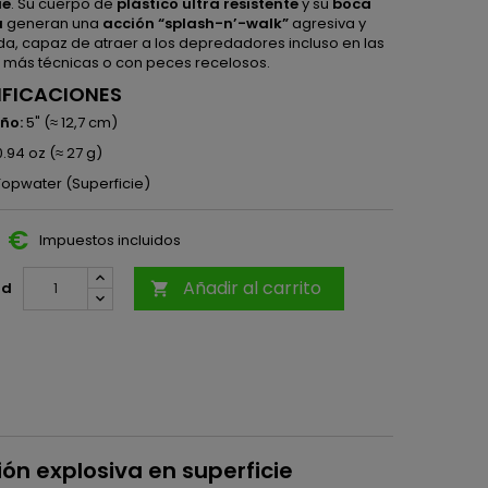
ie
. Su cuerpo de
plástico ultra resistente
y su
boca
a
generan una
acción “splash-n’-walk”
agresiva y
da, capaz de atraer a los depredadores incluso en las
 más técnicas o con peces recelosos.
IFICACIONES
ño:
5" (≈ 12,7 cm)
.94 oz (≈ 27 g)
opwater (Superficie)
0 €
Impuestos incluidos
Añadir al carrito
ad

ión explosiva en superficie