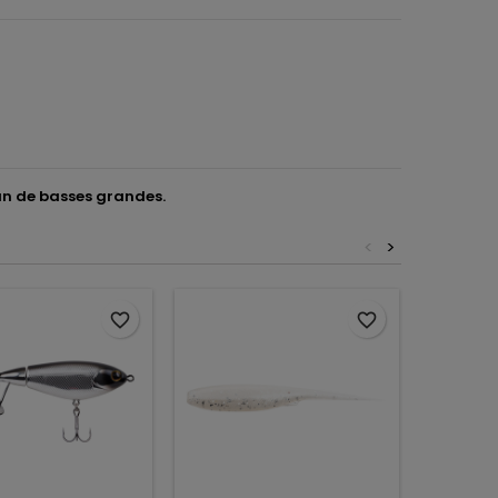
mán de basses grandes.
<
>
favorite_border
favorite_border