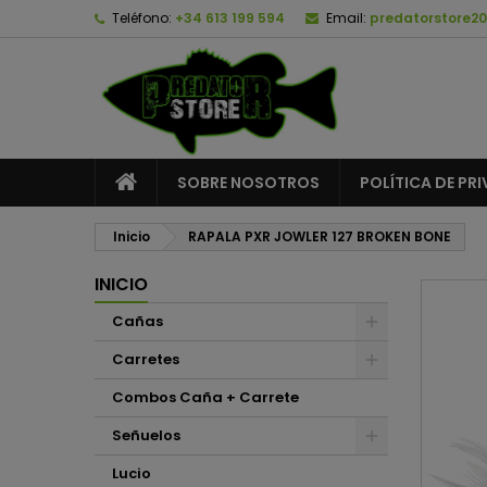
Teléfono:
+34 613 199 594
Email:
predatorstore2
A
C
I
add_circle_outline
De
No
SOBRE NOSOTROS
POLÍTICA DE PR
Inicio
RAPALA PXR JOWLER 127 BROKEN BONE
INICIO
Cañas
Carretes
Combos Caña + Carrete
Señuelos
Lucio