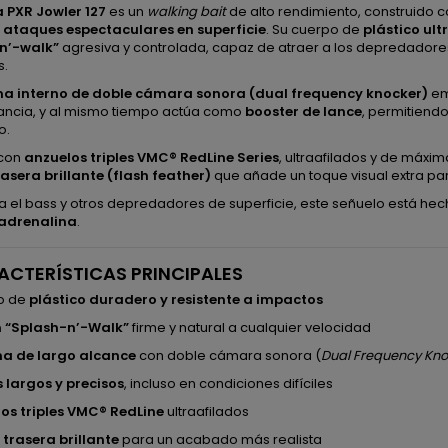
 PXR Jowler 127
es un
walking bait
de alto rendimiento, construido 
r
ataques espectaculares en superficie
. Su cuerpo de
plástico ult
n’-walk”
agresiva y controlada, capaz de atraer a los depredadore
s.
ma interno de doble cámara sonora (dual frequency knocker)
em
tancia, y al mismo tiempo actúa como
booster de lance
, permitiend
o.
con
anzuelos triples VMC® RedLine Series
, ultraafilados y de máxi
asera brillante (flash feather)
que añade un toque visual extra pa
a el bass y otros depredadores de superficie, este señuelo está he
 adrenalina
.
ACTERÍSTICAS PRINCIPALES
o de
plástico duradero y resistente a impactos
n “Splash-n’-Walk”
firme y natural a cualquier velocidad
ma de largo alcance
con doble cámara sonora (
Dual Frequency Kno
 largos y precisos
, incluso en condiciones difíciles
os triples VMC® RedLine
ultraafilados
trasera brillante
para un acabado más realista