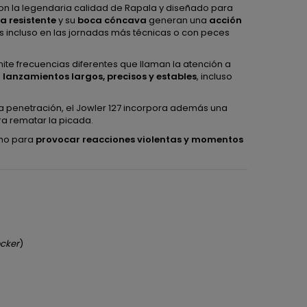
con la legendaria calidad de Rapala y diseñado para
ra resistente
y su
boca cóncava
generan una
acción
s incluso en las jornadas más técnicas o con peces
ite frecuencias diferentes que llaman la atención a
o
lanzamientos largos, precisos y estables
, incluso
ma penetración, el Jowler 127 incorpora además una
ra rematar la picada.
cho para
provocar reacciones violentas y momentos
cker
)