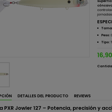
superfic
cóncav
controla
jornadas
ESPEC
Tama
Peso:
0
Tipo:
T
16,9
Cantid
PCIÓN
DETALLES DEL PRODUCTO
REVIEWS
a PXR Jowler 127 – Potencia, precisión y acc