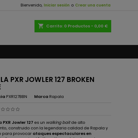
Bienvenido,
Iniciar sesión
o
Crear una cuenta
×
×
×
shopping_cart
Carrito:
0
Productos - 0,00 €
n
s
LA PXR JOWLER 127 BROKEN
E
cia
PXR127BBN
Marca
Rapala
 PXR Jowler 127
es un
walking bait
de alto
nto, construido con la legendaria calidad de Rapala y
o para provocar
ataques espectaculares en