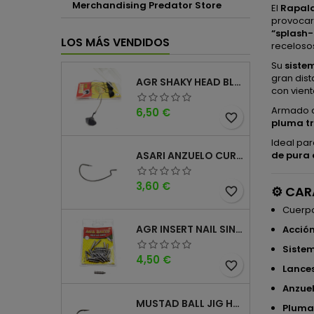
Merchandising Predator Store
El
Rapala
provoca
“splash-
LOS MÁS VENDIDOS
receloso
Su
siste
gran dis
AGR SHAKY HEAD BLACK 4PK
con vient
Armado 
Precio
6,50 €
favorite_border
pluma tr
Ideal par
de pura
ASARI ANZUELO CURVO CAROLINA WORM
Precio
3,60 €
⚙️
CAR
favorite_border
Cuerp
AGR INSERT NAIL SINKER
Acció
Siste
Precio
4,50 €
favorite_border
Lances
Anzuel
MUSTAD BALL JIG HEAD KEEPER
Pluma 