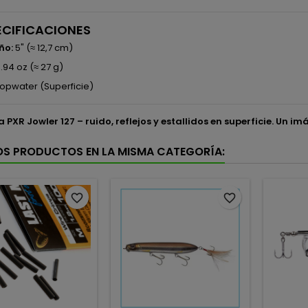
ECIFICACIONES
ño:
5" (≈ 12,7 cm)
.94 oz (≈ 27 g)
opwater (Superficie)
 PXR Jowler 127 – ruido, reflejos y estallidos en superficie. Un i
OS PRODUCTOS EN LA MISMA CATEGORÍA:
favorite_border
favorite_border