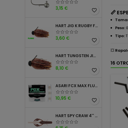
Precio
3,15 €
favorite_border
📏
ESP
Tama
HART JIG K RUGBY FOOTBALL DM
Peso:
0
Tipo:
T
Precio
3,60 €
favorite_border
💥
Rapala
HART TUNGSTEN JIG T FOOTBALL DM
16 OTR
Precio
8,10 €
favorite_border
ASARI FCX MAX FLUOROCARBONO 100% 100MTS
Precio
10,95 €
favorite_border
HART SPY CRAW 4'' CINNAMON PURPLE
Precio