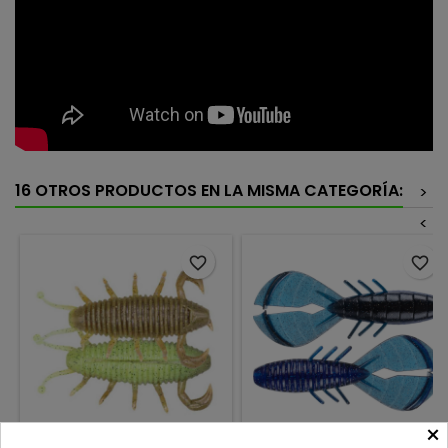
16 OTROS PRODUCTOS EN LA MISMA CATEGORÍA:
>
<
favorite_border
favorite_border
×