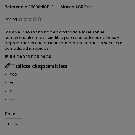
Referencia
36000NICDLS
Marca
AGR Baits
Rating
Las
AGR Duo Lock Snap
en acabado
Nickel
son el
complemento imprescindible para pescadores de bass y
depredadores que buscan máxima seguridad sin sacrificar
comodidad ni rapidez.
15 UNIDADES POR PACK
📏 Tallas disponibles
#00
#0
#1
#2
Talla