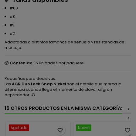
#00
#0
#1
#2
Adaptadas a distintos tamaños de señuelo y resistencias de
montaje.
📦
Contenido:
15 unidades por paquete
Pequeñas pero decisivas.
Las
AGR Duo Lock Snap Nickel
son el detalle que marca la
diferencia cuando llega el momento de clavar al gran
depredador. 🎣
16 OTROS PRODUCTOS EN LA MISMA CATEGORÍA:
>
<
Agotado
Nuevo
favorite_border
favorite_border