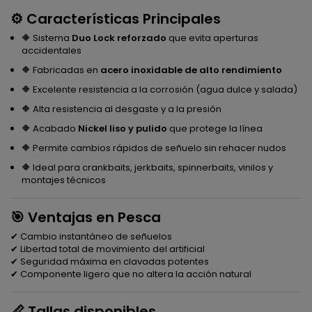
⚙️ Características Principales
🔶 Sistema
Duo Lock reforzado
que evita aperturas
accidentales
🔶 Fabricadas en
acero inoxidable de alto rendimiento
🔶 Excelente resistencia a la corrosión (agua dulce y salada)
🔶 Alta resistencia al desgaste y a la presión
🔶 Acabado
Nickel liso y pulido
que protege la línea
🔶 Permite cambios rápidos de señuelo sin rehacer nudos
🔶 Ideal para crankbaits, jerkbaits, spinnerbaits, vinilos y
montajes técnicos
🎯 Ventajas en Pesca
✔ Cambio instantáneo de señuelos
✔ Libertad total de movimiento del artificial
✔ Seguridad máxima en clavadas potentes
✔ Componente ligero que no altera la acción natural
📏 Tallas disponibles