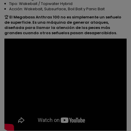
Tipo: Wakebait / Topwater Hybrid
Acción: Wakebait, Subsurface, Boil Bait y Panic Bait
🏆
El Megabass Anthrax 100 no es simplemente un señuelo
de superficie. Es una máquina de generar ataques,
diseñada para llamar la atención de los peces más
grandes cuando otros señuelos pasan desapercibidos.