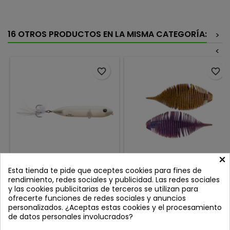
16 OTROS PRODUCTOS EN LA MISMA CATEGORÍA:
>
<
favorite_border
favorite_border
×
HEDDON SUPER ZARA
GEECRACK BELLOWS GILL
Esta tienda te pide que aceptes cookies para fines de
SPOOK TRANSLUCENT
3.8" BUG BOMB 296
rendimiento, redes sociales y publicidad. Las redes sociales
BONE
Review(s):
0
Review(s):
0
y las cookies publicitarias de terceros se utilizan para
ofrecerte funciones de redes sociales y anuncios
El Heddon Super Zara
Geecrack Bellows Gill es un
personalizados. ¿Aceptas estas cookies y el procesamiento
Spook es un señuelo de
nuevo y emocionante
de datos personales involucrados?
superficie de gran perfil
concepto de señuelo de
Precio
Precio
16,95 €
9,40 €
diseñado para situaciones
vinilo blando que imita la