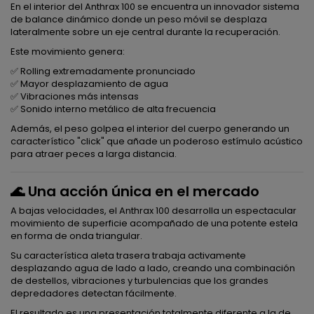
En el interior del Anthrax 100 se encuentra un innovador sistema
de balance dinámico donde un peso móvil se desplaza
lateralmente sobre un eje central durante la recuperación.
Este movimiento genera:
✅ Rolling extremadamente pronunciado
✅ Mayor desplazamiento de agua
✅ Vibraciones más intensas
✅ Sonido interno metálico de alta frecuencia
Además, el peso golpea el interior del cuerpo generando un
característico "click" que añade un poderoso estímulo acústico
para atraer peces a larga distancia.
🌊 Una acción única en el mercado
A bajas velocidades, el Anthrax 100 desarrolla un espectacular
movimiento de superficie acompañado de una potente estela
en forma de onda triangular.
Su característica aleta trasera trabaja activamente
desplazando agua de lado a lado, creando una combinación
de destellos, vibraciones y turbulencias que los grandes
depredadores detectan fácilmente.
El resultado es una presentación totalmente diferente a la de