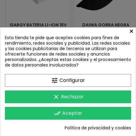
ISARGY BATERIA LI-ION 16V
DAIWA GORRA NEGRA
×
21A
LOGO BLANCO
Review(s):
0
Review(s):
0
Esta tienda te pide que aceptes cookies para fines de
rendimiento, redes sociales y publicidad. Las redes sociales
La batería ISARGY de 16V y
TALLA UNICA
y las cookies publicitarias de terceros se utilizan para
21Ah con tecnología de Ion
ofrecerte funciones de redes sociales y anuncios
Litio es la elección ideal para
Precio
Precio
264,00 €
7,50 €
personalizados. ¿Aceptas estas cookies y el procesamiento
quienes buscan rendimiento
de datos personales involucrados?
y confiabilidad en sus
Añadir al carrito
Añadir al carrito


jornadas de pesca y
actividades al aire libre.
tune
Configurar
Su resistente caja de
aluminio la protege de
impactos y condiciones
clear
Rechazar
adversas, garantizando una

SU CUENTA
mayor durabilidad.
done_all
Aceptar

CONTACTO
Política de privacidad y cookies
© Copyright 2026 PredatorStore. All Rights Reserved.