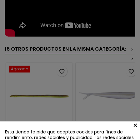
16 OTROS PRODUCTOS EN LA MISMA CATEGORÍA:
>
<
Agotado
favorite_border
favorite_border
×
X ZONE LURES DECEPTION
ZOOM THE FLUKE 4''
Esta tienda te pide que aceptes cookies para fines de
WORM WARMOUTH
ALBINO
rendimiento, redes sociales y publicidad. Las redes sociales