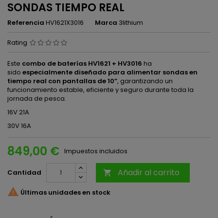
SONDAS TIEMPO REAL
Referencia
HV1621X3016
Marca
3lithium
Rating
Este
combo de baterías HV1621 + HV3016
ha
sido
especialmente diseñado para alimentar sondas en
tiempo real con pantallas de 10”
, garantizando un
funcionamiento estable, eficiente y seguro durante toda la
jornada de pesca.
16V 21A
30V 16A
849,00 €
Impuestos incluidos
Añadir al carrito
Cantidad


Últimas unidades en stock