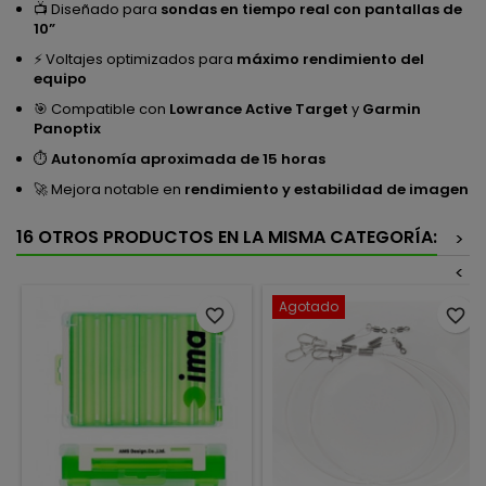
📺 Diseñado para
sondas en tiempo real con pantallas de
10”
⚡ Voltajes optimizados para
máximo rendimiento del
equipo
🎯 Compatible con
Lowrance Active Target
y
Garmin
Panoptix
⏱️
Autonomía aproximada de 15 horas
🚀 Mejora notable en
rendimiento y estabilidad de imagen
16 OTROS PRODUCTOS EN LA MISMA CATEGORÍA:
>
<
Agotado
favorite_border
favorite_border